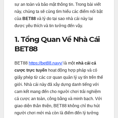
sự an toàn và bảo mật thông tin. Trong bài viết
này, chúng ta sẽ cùng tìm hiểu các điểm nổi bật
của
BET88
và lý do tại sao nhà cái này lại
được yêu thích và tin tưởng đến vậy.
1. Tổng Quan Về Nhà Cái
BET88
BET88
https://bet88.navy/
là một
nhà cái cá
cược trực tuyến
hoạt động hợp pháp và có
giấy phép từ các cơ quan quản lý uy tín trên thế
giới. Nhà cái này đã xây dựng danh tiếng với
cam kết mang đến cho người chơi trải nghiệm
cá cược an toàn, công bằng và minh bạch. Với
giao diện thân thiện, BET88 không chỉ thu hút
người chơi mới mà còn là điểm đến lý tưởng