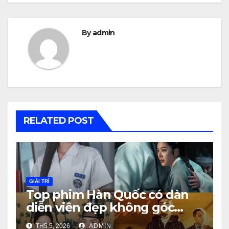
By
admin
RELATED POST
GIẢI TRÍ
Top phim Hàn Quốc có dàn
diễn viên đẹp không góc
chết
TH5 5, 2026
ADMIN