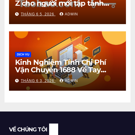
Z cho người mới tập tành
kinh doanh
THÁNG 6 5, 2026
ADMIN
DỊCH VỤ
Kinh Nghiệm Tính Chi Phí
Vận Chuyển 1688 Về Tay
Chính Xác Nhất
THÁNG 6 3, 2026
ADMIN
VỀ CHÚNG TÔI