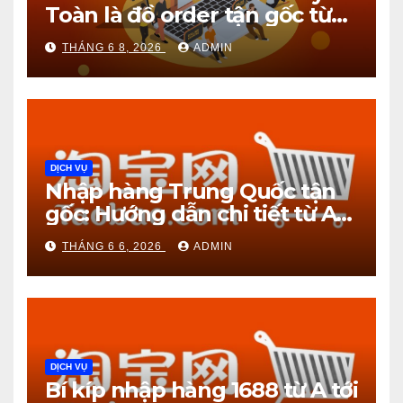
Toàn là đồ order tận gốc từ
1688!
THÁNG 6 8, 2026
ADMIN
DỊCH VỤ
Nhập hàng Trung Quốc tận
gốc: Hướng dẫn chi tiết từ A
đến Z
THÁNG 6 6, 2026
ADMIN
DỊCH VỤ
Bí kíp nhập hàng 1688 từ A tới