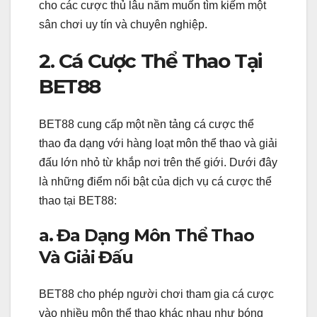
cho các cược thủ lâu năm muốn tìm kiếm một
sân chơi uy tín và chuyên nghiệp.
2. Cá Cược Thể Thao Tại
BET88
BET88 cung cấp một nền tảng cá cược thể
thao đa dạng với hàng loạt môn thể thao và giải
đấu lớn nhỏ từ khắp nơi trên thế giới. Dưới đây
là những điểm nổi bật của dịch vụ cá cược thể
thao tại BET88:
a. Đa Dạng Môn Thể Thao
Và Giải Đấu
BET88 cho phép người chơi tham gia cá cược
vào nhiều môn thể thao khác nhau như bóng