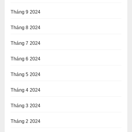
Tháng 9 2024
Tháng 8 2024
Tháng 7 2024
Tháng 6 2024
Tháng 5 2024
Tháng 4 2024
Tháng 3 2024
Tháng 2 2024