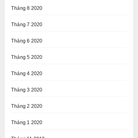
Tháng 8 2020
Tháng 7 2020
Tháng 6 2020
Tháng 5 2020
Tháng 4 2020
Tháng 3 2020
Tháng 2 2020
Tháng 1 2020