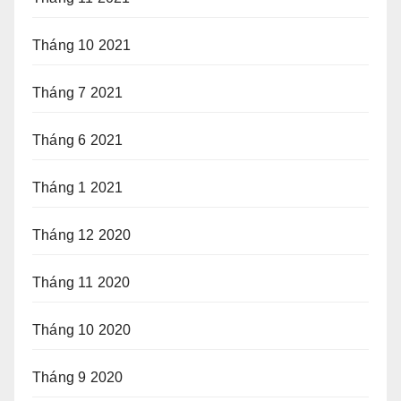
Tháng 10 2021
Tháng 7 2021
Tháng 6 2021
Tháng 1 2021
Tháng 12 2020
Tháng 11 2020
Tháng 10 2020
Tháng 9 2020