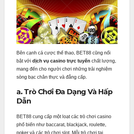
Bên cạnh cá cược thể thao, BET88 cũng nổi
bật với
dịch vụ casino trực tuyến
chất lượng,
mang đến cho người chơi những trải nghiệm
sòng bạc chân thực và đẳng cấp.
a. Trò Chơi Đa Dạng Và Hấp
Dẫn
BET88 cung cấp một loạt các trò chơi casino
phổ biến như baccarat, blackjack, roulette,
poker và các trò chơi slot. Mỗi trò chơi tại