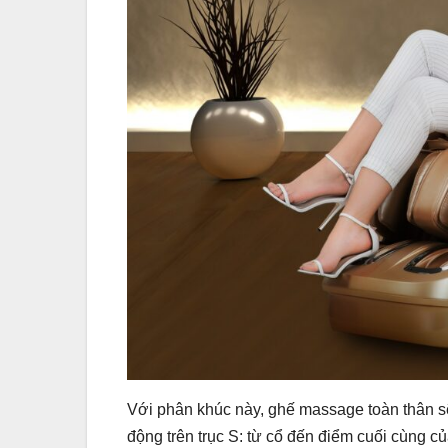
Với phân khúc này, ghế massage toàn thân s
động trên trục S: từ cổ đến điểm cuối cùng c