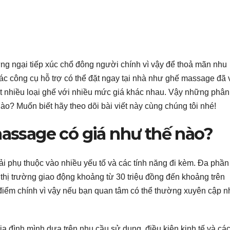
g ngại tiếp xúc chổ đông người chính vì vậy để thoả mãn nhu
ác công cụ hỗ trợ có thể đặt ngay tại nhà như ghế massage đã 
 rất nhiều loại ghế với nhiều mức giá khác nhau. Vậy những phân
o? Muốn biết hãy theo dõi bài viết này cùng chúng tôi nhé!
assage có giá như thế nào?
 phụ thuộc vào nhiều yếu tố và các tính năng đi kèm. Đa phần
 thị trường giao động khoảng từ 30 triệu đồng đến khoảng trên
i điểm chính vì vậy nếu bạn quan tâm có thể thường xuyên cập n
a đình mình dựa trên nhu cầu sử dụng, điều kiện kinh tế và cá