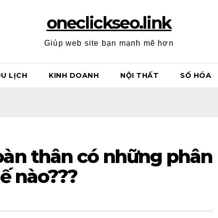
oneclickseo.link
Giúp web site bạn mạnh mẽ hơn
U LỊCH
KINH DOANH
NỘI THẤT
SỐ HÓA
àn thân có những phân
hế nào???