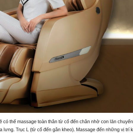
ẽ có thể massage toàn thân từ cổ đến chân nhờ con lăn chuyển
ủa lưng. Trục L (từ cổ đến gân kheo). Massage đến những vị trí 