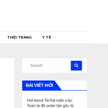
THỜI TRANG
Y TẾ
BÀI VIẾT MỚI
Hot trend TikTok tuần này:
Toàn là đồ order tận gốc từ