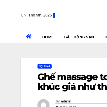
Skip
to
CN. Th8 9th, 2026
content
HOME
BẤT ĐỘNG SẢN
D
NỘI THẤT
Ghế massage to
khúc giá như t
By
admin