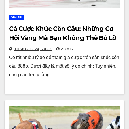
GIẢI TRÍ
Cá Cược Khúc Côn Cầu: Những Cơ
Hội Vàng Mà Bạn Không Thể Bỏ Lỡ
THÁNG 12 24, 2020
ADMIN
Có rất nhiều lý do để tham gia cược trên sân khúc côn
cầu 888b. Dưới đây là một số lý do chính: Tuy nhiên,
cũng cần lưu ý rằng…