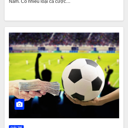
Nam. Có nhiều loại cá cược…
GIẢI TRÍ