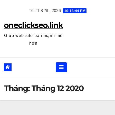
Skip
T6. Th8 7th, 2026
10:16:45 PM
to
content
oneclickseo.link
Giúp web site bạn mạnh mẽ
hơn
Tháng:
Tháng 12 2020