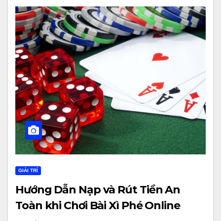
GIẢI TRÍ
Hướng Dẫn Nạp và Rút Tiền An
Toàn khi Chơi Bài Xì Phé Online