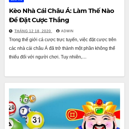
Kèo Nhà Cái Châu Á: Làm Thế Nào
Để Đặt Cược Thắng
THÁNG 12 18, 2020
ADMIN
Trong thế giới cá cược trực tuyến, việc đặt cược trên
các nhà cái châu Á đã trở thành một phần không thể
thiếu đối với người chơi. Tuy nhiên,…