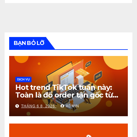
BẠN BỎ LỠ
DỊCH VỤ
Hot trend TikTok tuần này:
Toàn là đồ order tận gốc từ
1688!
THÁNG 6 8, 2026
ADMIN