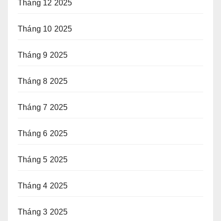
Tháng 12 2025
Tháng 10 2025
Tháng 9 2025
Tháng 8 2025
Tháng 7 2025
Tháng 6 2025
Tháng 5 2025
Tháng 4 2025
Tháng 3 2025