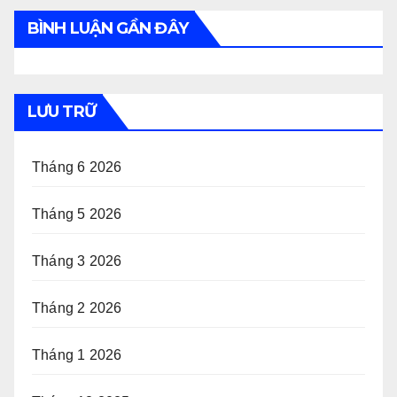
BÌNH LUẬN GẦN ĐÂY
LƯU TRỮ
Tháng 6 2026
Tháng 5 2026
Tháng 3 2026
Tháng 2 2026
Tháng 1 2026