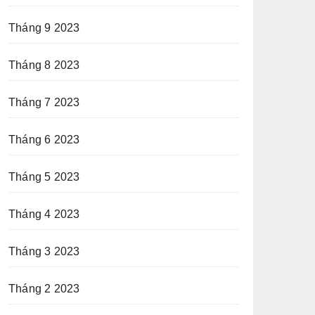
Tháng 9 2023
Tháng 8 2023
Tháng 7 2023
Tháng 6 2023
Tháng 5 2023
Tháng 4 2023
Tháng 3 2023
Tháng 2 2023