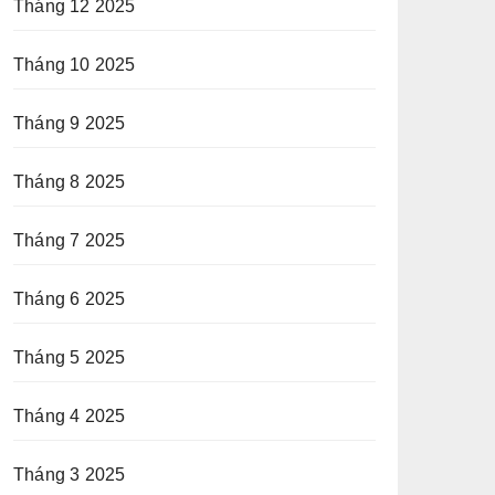
Tháng 12 2025
Tháng 10 2025
Tháng 9 2025
Tháng 8 2025
Tháng 7 2025
Tháng 6 2025
Tháng 5 2025
Tháng 4 2025
Tháng 3 2025