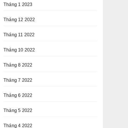
Tháng 1 2023
Tháng 12 2022
Tháng 11 2022
Tháng 10 2022
Tháng 8 2022
Tháng 7 2022
Tháng 6 2022
Tháng 5 2022
Tháng 4 2022