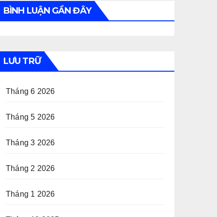
BÌNH LUẬN GẦN ĐÂY
LƯU TRỮ
Tháng 6 2026
Tháng 5 2026
Tháng 3 2026
Tháng 2 2026
Tháng 1 2026