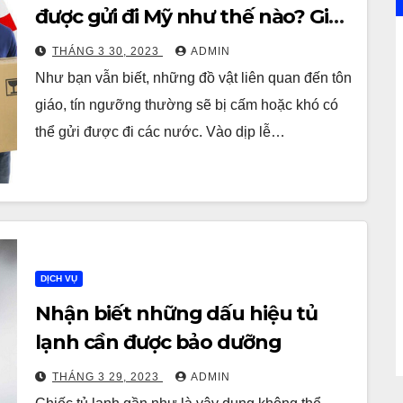
được gửi đi Mỹ như thế nào? Giải
pháp gửi hàng đi Mỹ nhanh
THÁNG 3 30, 2023
ADMIN
chóng
Như bạn vẫn biết, những đồ vật liên quan đến tôn
giáo, tín ngưỡng thường sẽ bị cấm hoặc khó có
thể gửi được đi các nước. Vào dịp lễ…
DỊCH VỤ
Nhận biết những dấu hiệu tủ
lạnh cần được bảo dưỡng
THÁNG 3 29, 2023
ADMIN