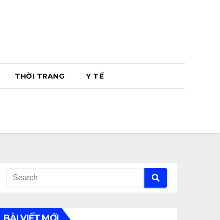
THỜI TRANG
Y TẾ
BÀI VIẾT MỚI