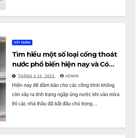
XÂY DỰNG
Tìm hiểu một số loại cống thoát
nước phổ biến hiện nay và Có
nên đặt cống thoát nước trước
THÁNG 3 10, 2023
ADMIN
cửa nhà không?
Hiện nay để đảm bảo cho các công trình không
còn xảy ra tình trạng ngập úng nước khi vào mừa
thì các nhà thầu đã bắt đầu chú trọng…