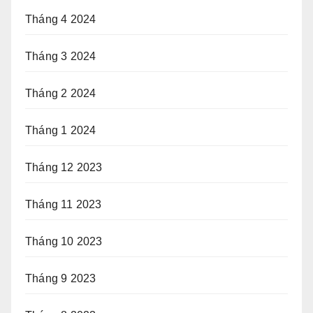
Tháng 4 2024
Tháng 3 2024
Tháng 2 2024
Tháng 1 2024
Tháng 12 2023
Tháng 11 2023
Tháng 10 2023
Tháng 9 2023