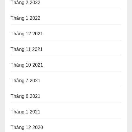
Tháng 2 2022
Tháng 1 2022
Tháng 12 2021
Tháng 11 2021
Tháng 10 2021
Tháng 7 2021
Tháng 6 2021
Tháng 1 2021
Tháng 12 2020