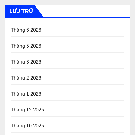
LƯU TRỮ
Tháng 6 2026
Tháng 5 2026
Tháng 3 2026
Tháng 2 2026
Tháng 1 2026
Tháng 12 2025
Tháng 10 2025