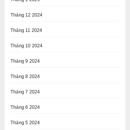
Tháng 12 2024
Tháng 11 2024
Tháng 10 2024
Tháng 9 2024
Tháng 8 2024
Tháng 7 2024
Tháng 6 2024
Tháng 5 2024