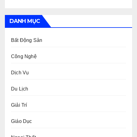
DANH MỤC
Bất Động Sản
Công Nghệ
Dịch Vụ
Du Lịch
Giải Trí
Giáo Dục