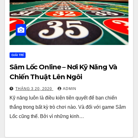
GIẢI TRÍ
Sâm Lốc Online – Nơi Kỹ Năng Và
Chiến Thuật Lên Ngôi
THÁNG 3 20, 2020
ADMIN
Kỹ năng luôn là điều kiện tiên quyết để bạn chiến
thắng trong bất kỳ trò chơi nào. Và đối với game Sâm
Lốc cũng thế. Bởi vì những kinh…