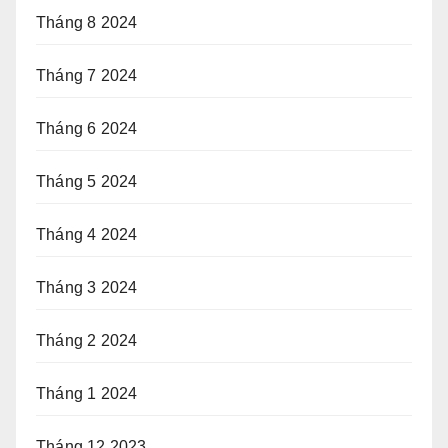
Tháng 8 2024
Tháng 7 2024
Tháng 6 2024
Tháng 5 2024
Tháng 4 2024
Tháng 3 2024
Tháng 2 2024
Tháng 1 2024
Tháng 12 2023