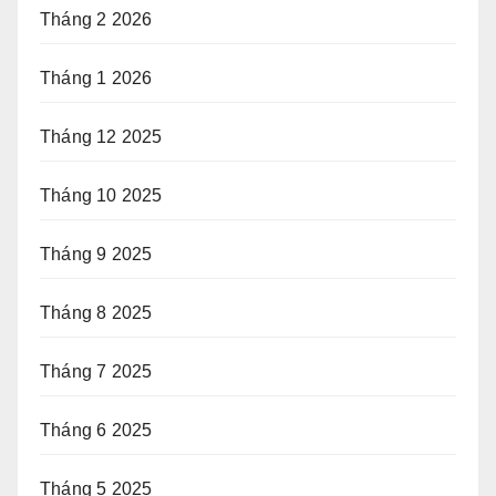
Tháng 2 2026
Tháng 1 2026
Tháng 12 2025
Tháng 10 2025
Tháng 9 2025
Tháng 8 2025
Tháng 7 2025
Tháng 6 2025
Tháng 5 2025