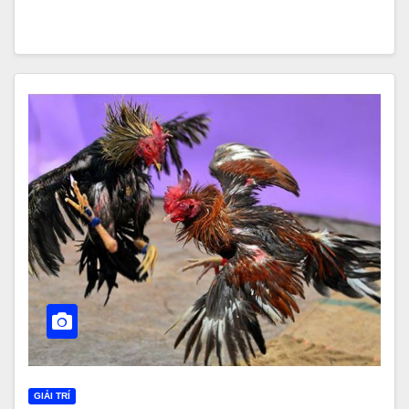
GIẢI TRÍ