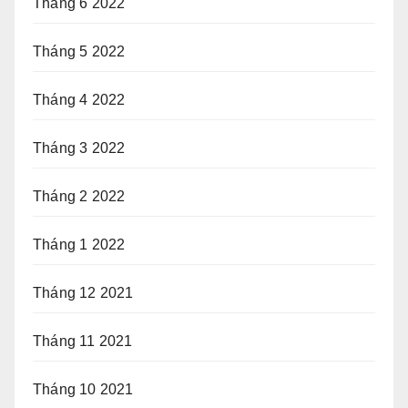
Tháng 6 2022
Tháng 5 2022
Tháng 4 2022
Tháng 3 2022
Tháng 2 2022
Tháng 1 2022
Tháng 12 2021
Tháng 11 2021
Tháng 10 2021