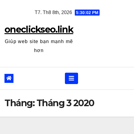
Skip
T7. Th8 8th, 2026
5:30:04 PM
to
content
oneclickseo.link
Giúp web site bạn mạnh mẽ
hơn
Tháng:
Tháng 3 2020