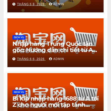
1688!
THÁNG 6 8, 2026
ADMIN
DỊCH VỤ
Nhập hàng Trung Quốc tận
gốc: Hướng dẫn chi tiết từ A
đến Z
THÁNG 6 6, 2026
ADMIN
DỊCH VỤ
Bí kíp nhập hàng 1688 từ A tới
Z cho người mới tập tành
kinh doanh