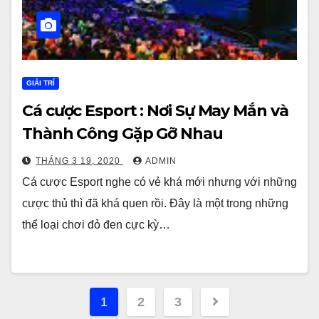
GIẢI TRÍ
Cá cược Esport : Nơi Sự May Mắn và
Thành Công Gặp Gỡ Nhau
THÁNG 3 19, 2020
ADMIN
Cá cược Esport nghe có vẻ khá mới nhưng với những
cược thủ thì đã khá quen rồi. Đây là một trong những
thể loại chơi đỏ đen cực kỳ…
Phân
1
2
3