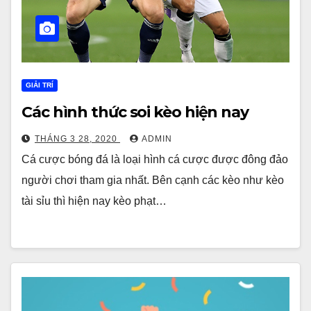
GIẢI TRÍ
Các hình thức soi kèo hiện nay
THÁNG 3 28, 2020
ADMIN
Cá cược bóng đá là loại hình cá cược được đông đảo
người chơi tham gia nhất. Bên cạnh các kèo như kèo
tài sỉu thì hiện nay kèo phạt…