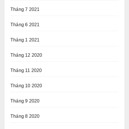
Tháng 7 2021
Tháng 6 2021
Tháng 1 2021
Tháng 12 2020
Tháng 11 2020
Tháng 10 2020
Tháng 9 2020
Tháng 8 2020