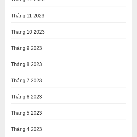
Tháng 11 2023
Tháng 10 2023
Tháng 9 2023
Tháng 8 2023
Tháng 7 2023
Tháng 6 2023
Tháng 5 2023
Tháng 4 2023