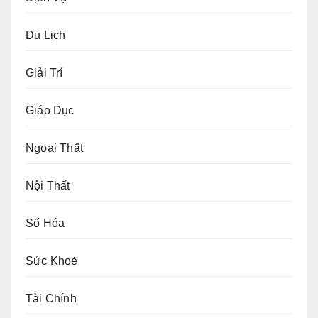
Du Lịch
Giải Trí
Giáo Dục
Ngoại Thất
Nội Thất
Số Hóa
Sức Khoẻ
Tài Chính