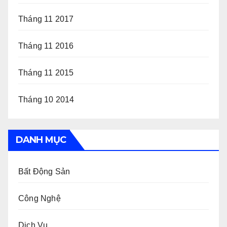
Tháng 11 2017
Tháng 11 2016
Tháng 11 2015
Tháng 10 2014
DANH MỤC
Bất Động Sản
Công Nghệ
Dịch Vụ