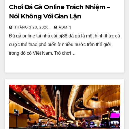
Chơi Đá Gà Online Trách Nhiệm –
Nói Không Với Gian Lận
THÁNG 3 23, 2020
ADMIN
Đá gà online tại nhà cái bj88 đá gà là một hình thức cá
cược thể thao phổ biến ở nhiều nước trên thế giới,
trong đó có Việt Nam. Trò chơi…