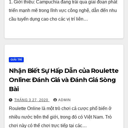
1. Giới thiệu: Campuchia đang trải qua giai đoạn phát
triển mạnh mẽ trong lĩnh vực công nghệ, dẫn đến nhu
cầu tuyển dụng cao cho các vị trí liên…
GIẢI TRÍ
Nhận Biết Sự Hấp Dẫn của Roulette
Online: Đánh Giá và Đánh Giá Sòng
Bài
THÁNG 3 27, 2020
ADMIN
Roulette Online là một trò chơi cá cược phổ biến ở
nhiều nước trên thế giới, trong đó có Việt Nam. Trò
chơi này có thể chơi trực tiếp tại các…