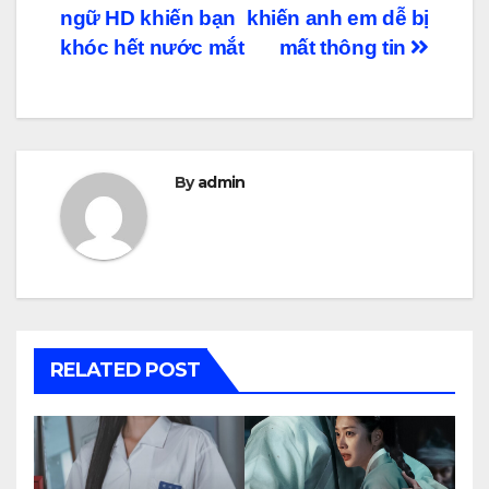
hướng
ngữ HD khiến bạn
khiến anh em dễ bị
bài
khóc hết nước mắt
mất thông tin
viết
By
admin
RELATED POST