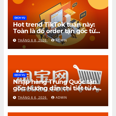
DỊCH VỤ
Hot trend TikTok tuần này:
Toàn là đồ order tận gốc từ
1688!
THÁNG 6 8, 2026
ADMIN
DỊCH VỤ
Nhập hàng Trung Quốc tận
gốc: Hướng dẫn chi tiết từ A
đến Z
THÁNG 6 6, 2026
ADMIN