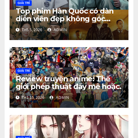
GIẢI TRÍ
Top phim Hàn Quốc có dàn
diễn viên đẹp không góc
chết
TH5 5, 2026
ADMIN
GIẢI TRÍ
Review truyện anime: Thế
giới phép thuật đầy mê hoặc.
TH1 15, 2026
ADMIN