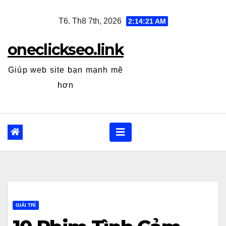
Skip
T6. Th8 7th, 2026
2:14:22 AM
to
content
oneclickseo.link
Giúp web site bạn mạnh mẽ
hơn
GIẢI TRÍ