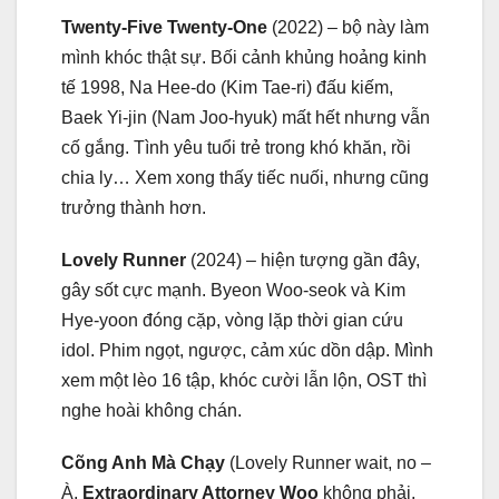
Twenty-Five Twenty-One
(2022) – bộ này làm
mình khóc thật sự. Bối cảnh khủng hoảng kinh
tế 1998, Na Hee-do (Kim Tae-ri) đấu kiếm,
Baek Yi-jin (Nam Joo-hyuk) mất hết nhưng vẫn
cố gắng. Tình yêu tuổi trẻ trong khó khăn, rồi
chia ly… Xem xong thấy tiếc nuối, nhưng cũng
trưởng thành hơn.
Lovely Runner
(2024) – hiện tượng gần đây,
gây sốt cực mạnh. Byeon Woo-seok và Kim
Hye-yoon đóng cặp, vòng lặp thời gian cứu
idol. Phim ngọt, ngược, cảm xúc dồn dập. Mình
xem một lèo 16 tập, khóc cười lẫn lộn, OST thì
nghe hoài không chán.
Cõng Anh Mà Chạy
(Lovely Runner wait, no –
À,
Extraordinary Attorney Woo
không phải,