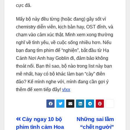
cực đã.
Mấy bộ này đều từng (hoặc đang) gây sốt vì
chemistry diễn viên, kịch bản hay, OST đỉnh, và
chạm vào cảm xúc thật. Mình xem xong thường
nghĩ về tình yêu, về cuộc sống nhiều hơn. Nếu
bạn đang tìm phim để “nghiện”, bắt đầu từ Hạ
Cánh Nơi Anh hay Goblin đi, đảm bảo không
thoát nổi. Bạn thì sao, bộ nào trong list này bạn
mê nhất, hay có bộ khác làm bạn “cày” điên
đảo? Kể mình nghe với, mình đang cần gợi ý
thêm để xem tiếp đây!
vlxx
Điều
Cày ngay 10 bộ
Những sai lầm
phim tình cảm Hoa
“chết người”