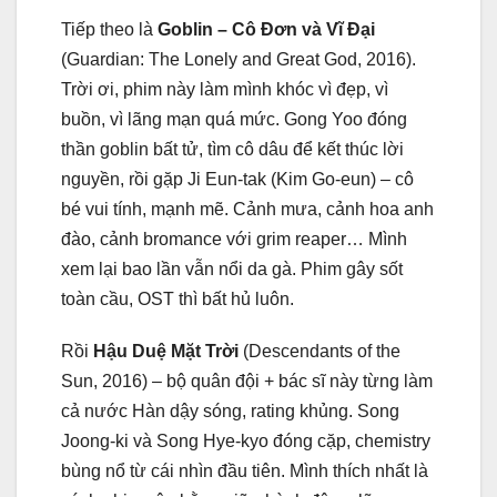
Tiếp theo là
Goblin – Cô Đơn và Vĩ Đại
(Guardian: The Lonely and Great God, 2016).
Trời ơi, phim này làm mình khóc vì đẹp, vì
buồn, vì lãng mạn quá mức. Gong Yoo đóng
thần goblin bất tử, tìm cô dâu để kết thúc lời
nguyền, rồi gặp Ji Eun-tak (Kim Go-eun) – cô
bé vui tính, mạnh mẽ. Cảnh mưa, cảnh hoa anh
đào, cảnh bromance với grim reaper… Mình
xem lại bao lần vẫn nổi da gà. Phim gây sốt
toàn cầu, OST thì bất hủ luôn.
Rồi
Hậu Duệ Mặt Trời
(Descendants of the
Sun, 2016) – bộ quân đội + bác sĩ này từng làm
cả nước Hàn dậy sóng, rating khủng. Song
Joong-ki và Song Hye-kyo đóng cặp, chemistry
bùng nổ từ cái nhìn đầu tiên. Mình thích nhất là