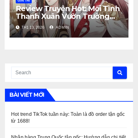
GIẢI TRÍ
Review Truyện Hot: Mối Tình
Thanh Xuân Vườn Trường
Đáng Đọc Nhất.
TH1 13, 2026
ADMIN
BÀI VIẾT MỚI
Hot trend TikTok tuần này: Toàn là đồ order tận gốc
từ 1688!
Nhập hàng Trung Quốc tận gốc: Hướng dẫn chi tiết