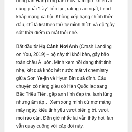
đồng fan Hàn) từng làm mưa làm gió, khiến ai
cũng phải “cày” liên tục, rating cao ngất, trend
khắp mạng xã hội. Không xếp hạng chính thức
đâu, chỉ là list theo thứ tự mình thích và độ “gây
sốt” thời điểm ra mắt thôi nhé.
Bắt đầu từ
Hạ Cánh Nơi Anh
(Crash Landing
on You, 2019) – bộ này thì khỏi bàn, gây bão
toàn châu Á luôn. Mình xem hồi đang thất tình
nhẹ, kết quả khóc hết nước mắt vì chemistry
giữa Son Ye-jin và Hyun Bin quá đỉnh. Câu
chuyện cô nàng giàu có Hàn Quốc lạc sang
Bắc Triều Tiên, gặp anh lính đẹp trai lạnh lùng
nhưng ấm áp… Xem xong mình cứ mơ màng
mấy ngày, kiểu tình yêu vượt biên giới, vượt
mọi rào cản. Đến giờ nhắc lại vẫn thấy hot, fan
vẫn quay cuồng với cặp đôi này.