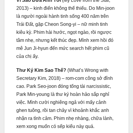
Vì Sao Đưa Anh Tới
(My Love from the Star,
2013) – kinh điển không thể thiếu. Do Min-joon
là người ngoài hành tinh sống 400 năm trên
Trái Đất, gặp Cheon Song-yi – nữ minh tinh
kiêu kỳ. Phim hài hước, ngọt ngào, rồi ngược
tâm nhẹ, nhưng kết thúc đẹp. Mình xem hồi đó
mê Jun Ji-hyun đến mức search hết phim cũ
của chị ấy.
Thư Ký Kim Sao Thế?
(What’s Wrong with
Secretary Kim, 2018) – rom-com công sở đỉnh
cao. Park Seo-joon đóng tổng tài narcissistic,
Park Min-young là thư ký hoàn hảo sắp nghỉ
việc. Mình cười nghiêng ngả với mấy cảnh
ghen tuông, rồi tan chảy vì khoảnh khắc anh
nhận ra tình cảm. Phim nhẹ nhàng, chữa lành,
xem xong muốn có sếp kiểu này quá.