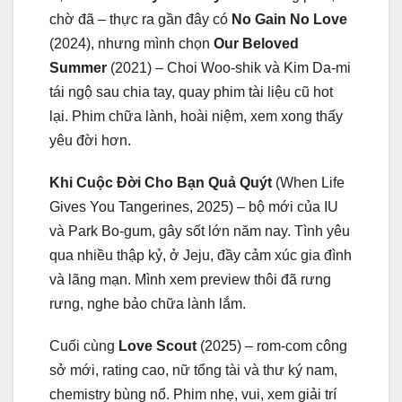
chờ đã – thực ra gần đây có
No Gain No Love
(2024), nhưng mình chọn
Our Beloved
Summer
(2021) – Choi Woo-shik và Kim Da-mi
tái ngộ sau chia tay, quay phim tài liệu cũ hot
lại. Phim chữa lành, hoài niệm, xem xong thấy
yêu đời hơn.
Khi Cuộc Đời Cho Bạn Quả Quýt
(When Life
Gives You Tangerines, 2025) – bộ mới của IU
và Park Bo-gum, gây sốt lớn năm nay. Tình yêu
qua nhiều thập kỷ, ở Jeju, đầy cảm xúc gia đình
và lãng mạn. Mình xem preview thôi đã rưng
rưng, nghe bảo chữa lành lắm.
Cuối cùng
Love Scout
(2025) – rom-com công
sở mới, rating cao, nữ tổng tài và thư ký nam,
chemistry bùng nổ. Phim nhẹ, vui, xem giải trí