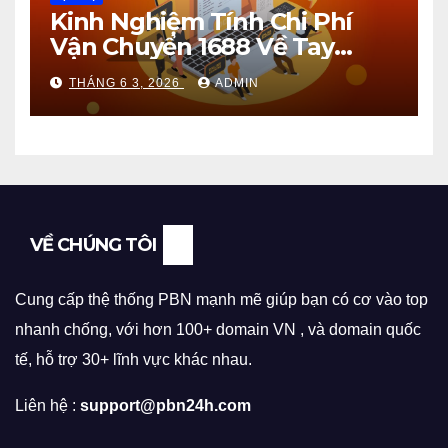
Kinh Nghiệm Tính Chi Phí
Vận Chuyển 1688 Về Tay
Chính Xác Nhất
THÁNG 6 3, 2026
ADMIN
VỀ CHÚNG TÔI
Cung cấp thệ thống PBN mạnh mẽ giúp bạn có cơ vào top
nhanh chống, với hơn 100+ domain VN , và domain quốc
tế, hỗ trợ 30+ lĩnh vực khác nhau.
Liên hệ :
support@pbn24h.com