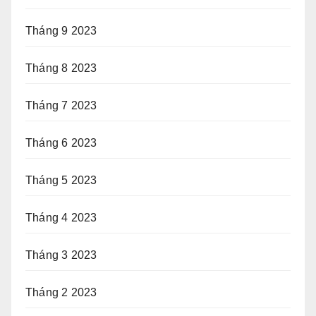
Tháng 9 2023
Tháng 8 2023
Tháng 7 2023
Tháng 6 2023
Tháng 5 2023
Tháng 4 2023
Tháng 3 2023
Tháng 2 2023