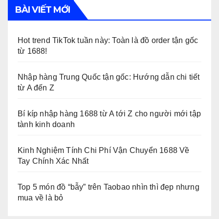
BÀI VIẾT MỚI
Hot trend TikTok tuần này: Toàn là đồ order tận gốc
từ 1688!
Nhập hàng Trung Quốc tận gốc: Hướng dẫn chi tiết
từ A đến Z
Bí kíp nhập hàng 1688 từ A tới Z cho người mới tập
tành kinh doanh
Kinh Nghiệm Tính Chi Phí Vận Chuyển 1688 Về
Tay Chính Xác Nhất
Top 5 món đồ “bẫy” trên Taobao nhìn thì đẹp nhưng
mua về là bỏ