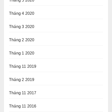
Tháng 5 2020
Tháng 4 2020
Tháng 3 2020
Tháng 2 2020
Tháng 1 2020
Tháng 11 2019
Tháng 2 2019
Tháng 11 2017
Tháng 11 2016