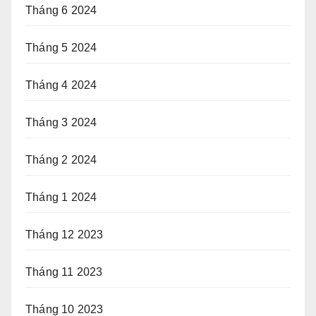
Tháng 6 2024
Tháng 5 2024
Tháng 4 2024
Tháng 3 2024
Tháng 2 2024
Tháng 1 2024
Tháng 12 2023
Tháng 11 2023
Tháng 10 2023