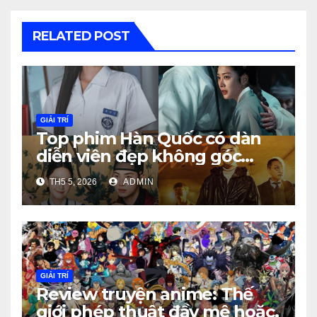
RELATED POST
GIẢI TRÍ
Top phim Hàn Quốc có dàn
diễn viên đẹp không góc
chết
TH5 5, 2026
ADMIN
GIẢI TRÍ
Review truyện anime: Thế
giới phép thuật đầy mê hoặc.