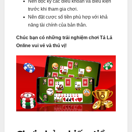
Nên đọc kỹ các điều khoản và điều kiện
trước khi tham gia chơi.
Nên đặt cược số tiền phù hợp với khả
năng tài chính của bản thân.
Chúc bạn có những trải nghiệm chơi Tá Lả
Online vui vẻ và thú vị!