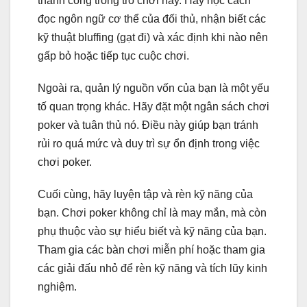
thành công trong trò chơi này. Hãy học cách
đọc ngôn ngữ cơ thể của đối thủ, nhận biết các
kỹ thuật bluffing (gạt đi) và xác định khi nào nên
gấp bỏ hoặc tiếp tục cuộc chơi.
Ngoài ra, quản lý nguồn vốn của bạn là một yếu
tố quan trọng khác. Hãy đặt một ngân sách chơi
poker và tuân thủ nó. Điều này giúp bạn tránh
rủi ro quá mức và duy trì sự ổn định trong việc
chơi poker.
Cuối cùng, hãy luyện tập và rèn kỹ năng của
bạn. Chơi poker không chỉ là may mắn, mà còn
phụ thuộc vào sự hiểu biết và kỹ năng của bạn.
Tham gia các bàn chơi miễn phí hoặc tham gia
các giải đấu nhỏ để rèn kỹ năng và tích lũy kinh
nghiệm.