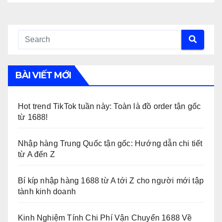
BÀI VIẾT MỚI
Hot trend TikTok tuần này: Toàn là đồ order tận gốc
từ 1688!
Nhập hàng Trung Quốc tận gốc: Hướng dẫn chi tiết
từ A đến Z
Bí kíp nhập hàng 1688 từ A tới Z cho người mới tập
tành kinh doanh
Kinh Nghiệm Tính Chi Phí Vận Chuyển 1688 Về