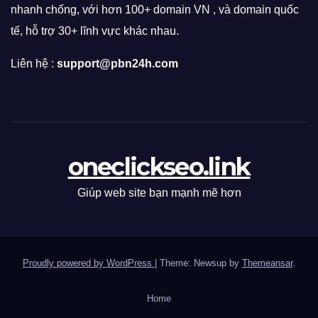
nhanh chống, với hơn 100+ domain VN , và domain quốc
tế, hỗ trợ 30+ lĩnh vực khác nhau.
Liên hệ :
support@pbn24h.com
oneclickseo.link
Giúp web site bạn mạnh mẽ hơn
Proudly powered by WordPress
|
Theme: Newsup by
Themeansar
.
Home