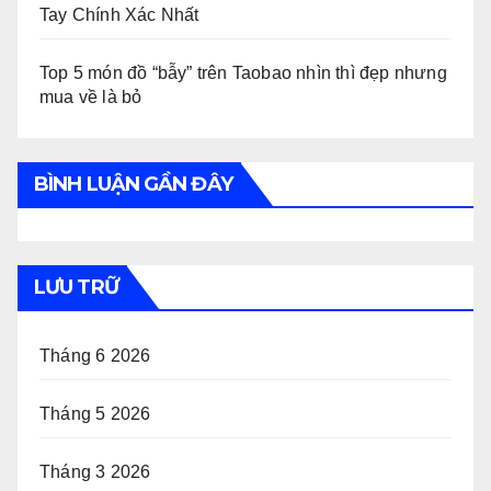
Tay Chính Xác Nhất
Top 5 món đồ “bẫy” trên Taobao nhìn thì đẹp nhưng
mua về là bỏ
BÌNH LUẬN GẦN ĐÂY
LƯU TRỮ
Tháng 6 2026
Tháng 5 2026
Tháng 3 2026