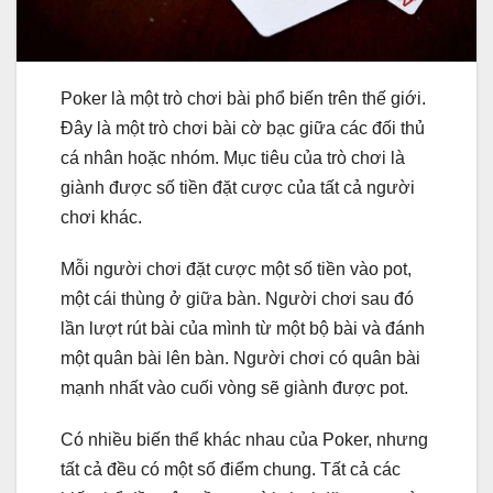
Poker là một trò chơi bài phổ biến trên thế giới.
Đây là một trò chơi bài cờ bạc giữa các đối thủ
cá nhân hoặc nhóm. Mục tiêu của trò chơi là
giành được số tiền đặt cược của tất cả người
chơi khác.
Mỗi người chơi đặt cược một số tiền vào pot,
một cái thùng ở giữa bàn. Người chơi sau đó
lần lượt rút bài của mình từ một bộ bài và đánh
một quân bài lên bàn. Người chơi có quân bài
mạnh nhất vào cuối vòng sẽ giành được pot.
Có nhiều biến thể khác nhau của Poker, nhưng
tất cả đều có một số điểm chung. Tất cả các