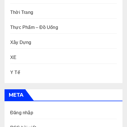
Thời Trang
Thực Phẩm – Đồ Uống
Xây Dựng
XE
Y Tế
META
Đăng nhập