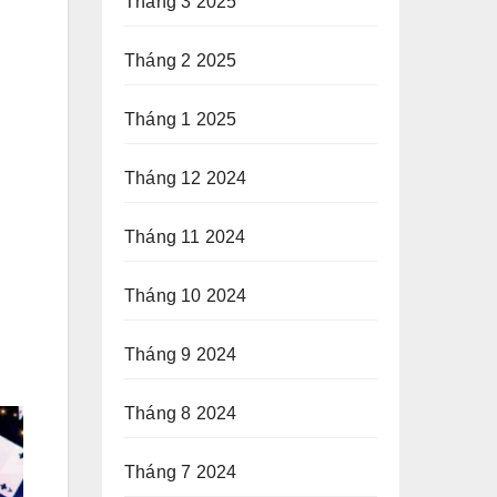
Tháng 3 2025
Tháng 2 2025
Tháng 1 2025
Tháng 12 2024
Tháng 11 2024
Tháng 10 2024
Tháng 9 2024
Tháng 8 2024
Tháng 7 2024