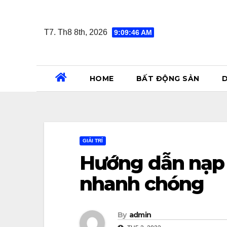
Skip
to
T7. Th8 8th, 2026
9:09:47 AM
content
HOME
BẤT ĐỘNG SẢN
D
GIẢI TRÍ
Hướng dẫn nạp t
nhanh chóng
By
admin