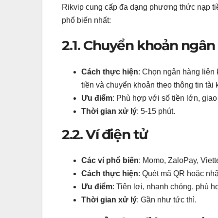
Rikvip cung cấp đa dạng phương thức nạp ti
phổ biến nhất:
2.1. Chuyển khoản ngân
Cách thực hiện
: Chọn ngân hàng liên 
tiền và chuyển khoản theo thông tin tài
Ưu điểm
: Phù hợp với số tiền lớn, gia
Thời gian xử lý
: 5-15 phút.
2.2. Ví điện tử
Các ví phổ biến
: Momo, ZaloPay, Viett
Cách thực hiện
: Quét mã QR hoặc nhập
Ưu điểm
: Tiện lợi, nhanh chóng, phù h
Thời gian xử lý
: Gần như tức thì.