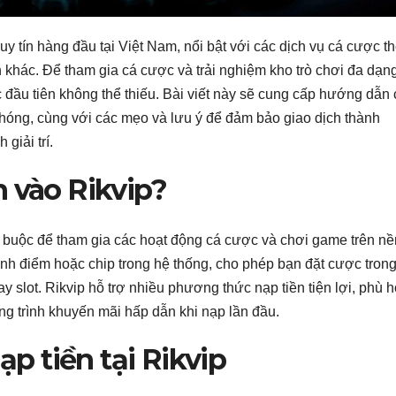
uy tín hàng đầu tại Việt Nam, nổi bật với các dịch vụ cá cược t
ẫn khác. Để tham gia cá cược và trải nghiệm kho trò chơi đa dạn
ớc đầu tiên không thể thiếu. Bài viết này sẽ cung cấp hướng dẫn 
hóng, cùng với các mẹo và lưu ý để đảm bảo giao dịch thành
giải trí.
n vào Rikvip?
ắt buộc để tham gia các hoạt động cá cược và chơi game trên nề
ành điểm hoặc chip trong hệ thống, cho phép bạn đặt cược tron
y slot. Rikvip hỗ trợ nhiều phương thức nạp tiền tiện lợi, phù 
g trình khuyến mãi hấp dẫn khi nạp lần đầu.
p tiền tại Rikvip