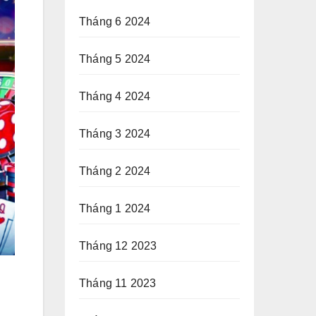
Tháng 6 2024
Tháng 5 2024
Tháng 4 2024
Tháng 3 2024
Tháng 2 2024
Tháng 1 2024
Tháng 12 2023
Tháng 11 2023