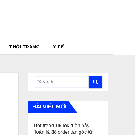
THỜI TRANG
Y TẾ
BÀI VIẾT MỚI
Hot trend TikTok tuần này:
Toàn là đồ order tận gốc từ