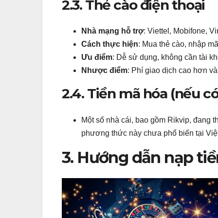
2.3. Thẻ cào điện thoại
Nhà mạng hỗ trợ
: Viettel, Mobifone, 
Cách thực hiện
: Mua thẻ cào, nhập mã 
Ưu điểm
: Dễ sử dụng, không cần tài k
Nhược điểm
: Phí giao dịch cao hơn và
2.4. Tiền mã hóa (nếu có
Một số nhà cái, bao gồm Rikvip, đang 
phương thức này chưa phổ biến tại Việt
3. Hướng dẫn nạp tiề