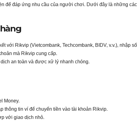
ền để đáp ứng nhu cầu của người chơi. Dưới đây là những cá
 hàng
kết với Rikvip (Vietcombank, Techcombank, BIDV, v.v.), nhập số
 khoản mà Rikvip cung cấp.
o dịch an toàn và được xử lý nhanh chóng.
el Money.
 thông tin ví để chuyển tiền vào tài khoản Rikvip.
ợp với giao dịch nhỏ.