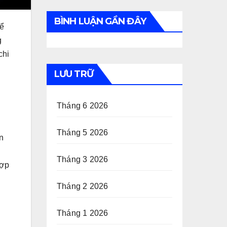
BÌNH LUẬN GẦN ĐÂY
hể
g
chi
LƯU TRỮ
Tháng 6 2026
Tháng 5 2026
n
g
Tháng 3 2026
hợp
Tháng 2 2026
Tháng 1 2026