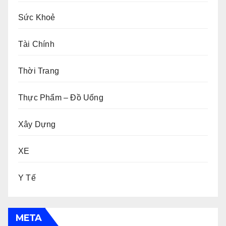
Sức Khoẻ
Tài Chính
Thời Trang
Thực Phẩm – Đồ Uống
Xây Dựng
XE
Y Tế
META