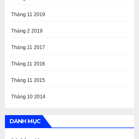
Tháng 11 2019
Tháng 2 2019
Tháng 11 2017
Tháng 11 2016
Tháng 11 2015
Tháng 10 2014
DANH MỤC