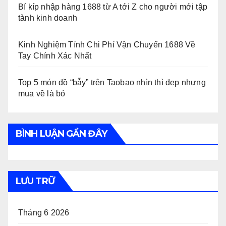
Bí kíp nhập hàng 1688 từ A tới Z cho người mới tập
tành kinh doanh
Kinh Nghiệm Tính Chi Phí Vận Chuyển 1688 Về
Tay Chính Xác Nhất
Top 5 món đồ “bẫy” trên Taobao nhìn thì đẹp nhưng
mua về là bỏ
BÌNH LUẬN GẦN ĐÂY
LƯU TRỮ
Tháng 6 2026