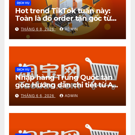
DỊCH VỤ
Hot trend TikTok tuần này:
Toàn là đồ order tận gốc từ
1688!
THÁNG 6 8, 2026
ADMIN
DỊCH VỤ
Nhập hàng Trung Quốc tận
gốc: Hướng dẫn chi tiết từ A
đến Z
THÁNG 6 6, 2026
ADMIN