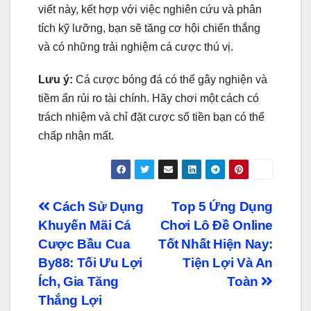
viết này, kết hợp với việc nghiên cứu và phân
tích kỹ lưỡng, bạn sẽ tăng cơ hội chiến thắng
và có những trải nghiệm cá cược thú vị.
Lưu ý:
Cá cược bóng đá có thể gây nghiện và
tiềm ẩn rủi ro tài chính. Hãy chơi một cách có
trách nhiệm và chỉ đặt cược số tiền bạn có thể
chấp nhận mất.
Điều
Cách Sử Dụng
Top 5 Ứng Dụng
Khuyến Mãi Cá
Chơi Lô Đề Online
hướng
Cược Bầu Cua
Tốt Nhất Hiện Nay:
bài
By88: Tối Ưu Lợi
Tiện Lợi Và An
Ích, Gia Tăng
Toàn
viết
Thắng Lợi