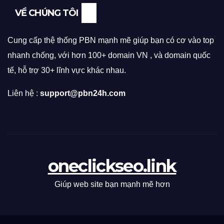
VỀ CHÚNG TÔI
Cung cấp thệ thống PBN mạnh mẽ giúp bạn có cơ vào top
nhanh chống, với hơn 100+ domain VN , và domain quốc
tế, hỗ trợ 30+ lĩnh vực khác nhau.
Liên hệ :
support@pbn24h.com
oneclickseo.link
Giúp web site bạn mạnh mẽ hơn