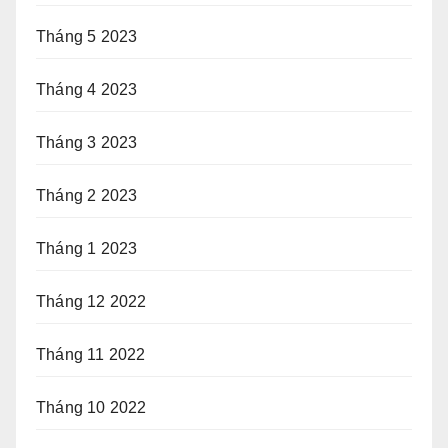
Tháng 5 2023
Tháng 4 2023
Tháng 3 2023
Tháng 2 2023
Tháng 1 2023
Tháng 12 2022
Tháng 11 2022
Tháng 10 2022