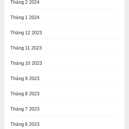
Tháng 2 2024
Tháng 1 2024
Tháng 12 2023
Tháng 11 2023
Tháng 10 2023
Tháng 9 2023
Tháng 8 2023
Tháng 7 2023
Tháng 6 2023