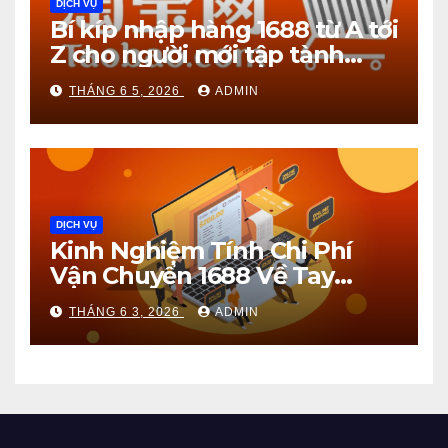
DỊCH VỤ
Bí kíp nhập hàng 1688 từ A tới
Z cho người mới tập tành
kinh doanh
THÁNG 6 5, 2026
ADMIN
DỊCH VỤ
Kinh Nghiệm Tính Chi Phí
Vận Chuyển 1688 Về Tay
Chính Xác Nhất
THÁNG 6 3, 2026
ADMIN