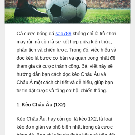
Cá cược bóng đá
sao789
không chỉ là trò chơi
may rủi mà còn là sự kết hợp giữa kiến thức,
phân tích và chiến lược. Trong đó, việc hiểu và
đọc kèo là bước cơ bản và quan trọng nhất để
tham gia cá cược thành công. Bài viết này sẽ
hướng dẫn bạn cách đọc kèo Châu Âu và
Châu Á một cách chi tiết và dễ hiểu, giúp bạn
tự tin đặt cược và tăng cơ hội chiến thắng.
1. Kèo Châu Âu (1X2)
Kèo Châu Âu, hay còn gọi là kèo 1X2, là loại
kèo đơn giản và phổ biến nhất trong cá cược