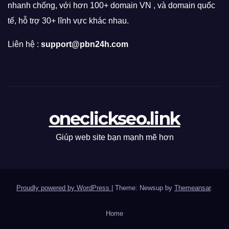
nhanh chống, với hơn 100+ domain VN , và domain quốc
tế, hỗ trợ 30+ lĩnh vực khác nhau.
Liên hệ :
support@pbn24h.com
oneclickseo.link
Giúp web site bạn mạnh mẽ hơn
Proudly powered by WordPress
|
Theme: Newsup by
Themeansar
.
Home