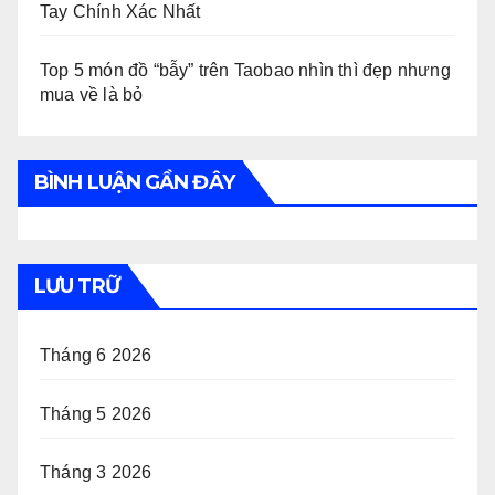
Tay Chính Xác Nhất
Top 5 món đồ “bẫy” trên Taobao nhìn thì đẹp nhưng
mua về là bỏ
BÌNH LUẬN GẦN ĐÂY
LƯU TRỮ
Tháng 6 2026
Tháng 5 2026
Tháng 3 2026