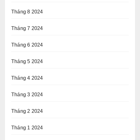
Tháng 8 2024
Tháng 7 2024
Tháng 6 2024
Tháng 5 2024
Tháng 4 2024
Tháng 3 2024
Tháng 2 2024
Tháng 1 2024