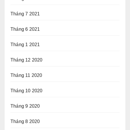
Tháng 7 2021
Tháng 6 2021
Tháng 1 2021
Tháng 12 2020
Tháng 11 2020
Tháng 10 2020
Tháng 9 2020
Tháng 8 2020