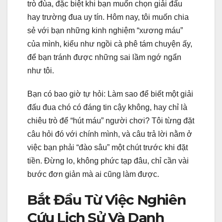
trò đùa, đặc biệt khi bạn muốn chọn giải đấu
hay trường đua uy tín. Hôm nay, tôi muốn chia
sẻ với bạn những kinh nghiệm “xương máu”
của mình, kiểu như ngồi cà phê tám chuyện ấy,
để bạn tránh được những sai lầm ngớ ngẩn
như tôi.
Bạn có bao giờ tự hỏi: Làm sao để biết một giải
đấu đua chó có đáng tin cậy không, hay chỉ là
chiêu trò để “hút máu” người chơi? Tôi từng đặt
câu hỏi đó với chính mình, và câu trả lời nằm ở
việc bạn phải “đào sâu” một chút trước khi đặt
tiền. Đừng lo, không phức tạp đâu, chỉ cần vài
bước đơn giản mà ai cũng làm được.
Bắt Đầu Từ Việc Nghiên
Cứu Lịch Sử Và Danh