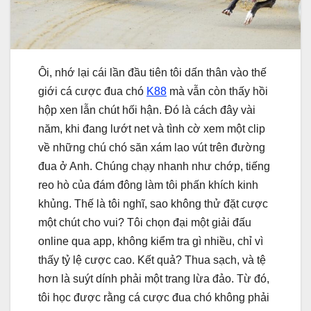
Ôi, nhớ lại cái lần đầu tiên tôi dấn thân vào thế
giới cá cược đua chó
K88
mà vẫn còn thấy hồi
hộp xen lẫn chút hối hận. Đó là cách đây vài
năm, khi đang lướt net và tình cờ xem một clip
về những chú chó săn xám lao vút trên đường
đua ở Anh. Chúng chạy nhanh như chớp, tiếng
reo hò của đám đông làm tôi phấn khích kinh
khủng. Thế là tôi nghĩ, sao không thử đặt cược
một chút cho vui? Tôi chọn đại một giải đấu
online qua app, không kiểm tra gì nhiều, chỉ vì
thấy tỷ lệ cược cao. Kết quả? Thua sạch, và tệ
hơn là suýt dính phải một trang lừa đảo. Từ đó,
tôi học được rằng cá cược đua chó không phải