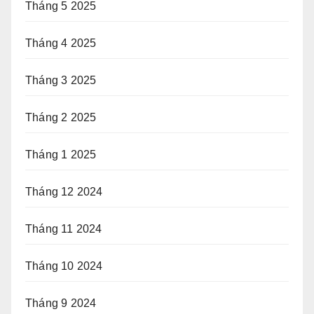
Tháng 5 2025
Tháng 4 2025
Tháng 3 2025
Tháng 2 2025
Tháng 1 2025
Tháng 12 2024
Tháng 11 2024
Tháng 10 2024
Tháng 9 2024