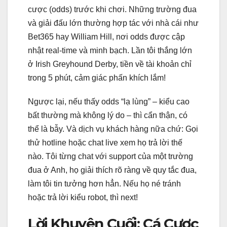
cược (odds) trước khi chơi. Những trường đua
và giải đấu lớn thường hợp tác với nhà cái như
Bet365 hay William Hill, nơi odds được cập
nhật real-time và minh bạch. Lần tôi thắng lớn
ở Irish Greyhound Derby, tiền về tài khoản chỉ
trong 5 phút, cảm giác phấn khích lắm!
Ngược lại, nếu thấy odds “lạ lùng” – kiểu cao
bất thường mà không lý do – thì cẩn thận, có
thể là bẫy. Và dịch vụ khách hàng nữa chứ: Gọi
thử hotline hoặc chat live xem họ trả lời thế
nào. Tôi từng chat với support của một trường
đua ở Anh, họ giải thích rõ ràng về quy tắc đua,
làm tôi tin tưởng hơn hẳn. Nếu họ né tránh
hoặc trả lời kiểu robot, thì next!
Lời Khuyên Cuối: Cá Cược