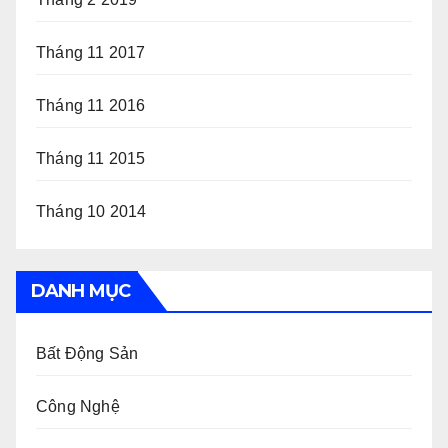
Tháng 11 2017
Tháng 11 2016
Tháng 11 2015
Tháng 10 2014
DANH MỤC
Bất Động Sản
Công Nghệ