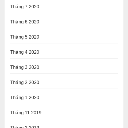
Tháng 7 2020
Tháng 6 2020
Tháng 5 2020
Tháng 4 2020
Tháng 3 2020
Tháng 2 2020
Tháng 1 2020
Tháng 11 2019
Tháng 2 2019