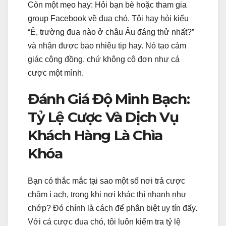
Còn một mẹo hay: Hỏi bạn bè hoặc tham gia
group Facebook về đua chó. Tôi hay hỏi kiểu
“Ê, trường đua nào ở châu Âu đáng thử nhất?”
và nhận được bao nhiêu tip hay. Nó tạo cảm
giác cộng đồng, chứ không cô đơn như cá
cược một mình.
Đánh Giá Độ Minh Bạch:
Tỷ Lệ Cược Và Dịch Vụ
Khách Hàng Là Chìa
Khóa
Bạn có thắc mắc tại sao một số nơi trả cược
chậm ì ạch, trong khi nơi khác thì nhanh như
chớp? Đó chính là cách để phân biệt uy tín đấy.
Với cá cược đua chó, tôi luôn kiểm tra tỷ lệ