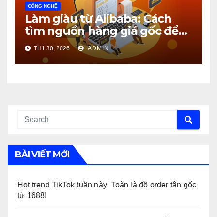
CÔNG NGHỆ
Làm giàu từ Alibaba: Cách
tìm nguồn hàng giá gốc để
khởi nghiệp.
TH1 30, 2026
ADMIN
BÀI VIẾT MỚI
Hot trend TikTok tuần này: Toàn là đồ order tận gốc
từ 1688!