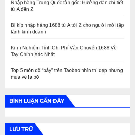
Nhập hàng Trung Quốc tận gốc: Hướng dẫn chi tiết
từ A đến Z
Bí kíp nhập hàng 1688 từ A tới Z cho người mới tập
tành kinh doanh
Kinh Nghiệm Tính Chi Phí Vận Chuyển 1688 Về
Tay Chính Xác Nhất
Top 5 món đồ “bẫy” trên Taobao nhìn thì đẹp nhưng
mua về là bỏ
BÌNH LUẬN GẦN ĐÂY
LƯU TRỮ