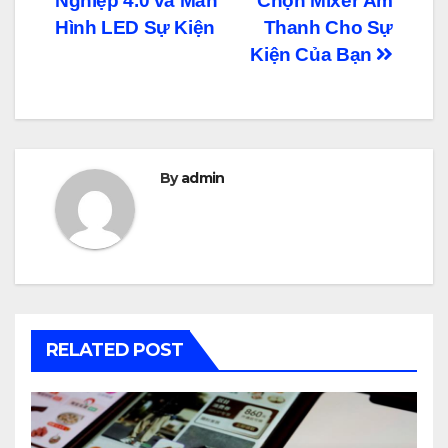
Nghiệp 4.0 và Màn
Chọn Mixer Âm
hướng
Hình LED Sự Kiện
Thanh Cho Sự
bài
Kiện Của Bạn
viết
By
admin
RELATED POST