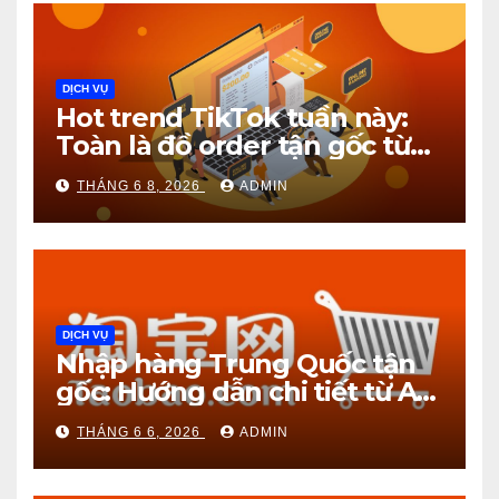
DỊCH VỤ
Hot trend TikTok tuần này:
Toàn là đồ order tận gốc từ
1688!
THÁNG 6 8, 2026
ADMIN
DỊCH VỤ
Nhập hàng Trung Quốc tận
gốc: Hướng dẫn chi tiết từ A
đến Z
THÁNG 6 6, 2026
ADMIN