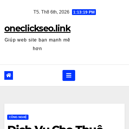
Skip
T5. Th8 6th, 2026
1:13:20 PM
to
content
oneclickseo.link
Giúp web site bạn mạnh mẽ
hơn
CÔNG NGHỆ