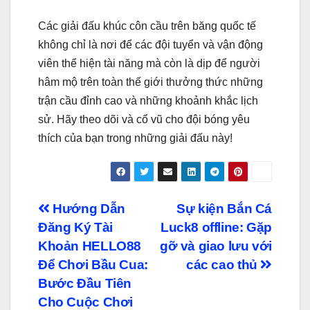
Các giải đấu khúc côn cầu trên băng quốc tế
không chỉ là nơi để các đội tuyển và vận động
viên thể hiện tài năng mà còn là dịp để người
hâm mộ trên toàn thế giới thưởng thức những
trận cầu đỉnh cao và những khoảnh khắc lịch
sử. Hãy theo dõi và cổ vũ cho đội bóng yêu
thích của bạn trong những giải đấu này!
Điều
Hướng Dẫn
Sự kiện Bắn Cá
Đăng Ký Tài
Luck8 offline: Gặp
hướng
Khoản HELLO88
gỡ và giao lưu với
bài
Để Chơi Bầu Cua:
các cao thủ
Bước Đầu Tiên
viết
Cho Cuộc Chơi