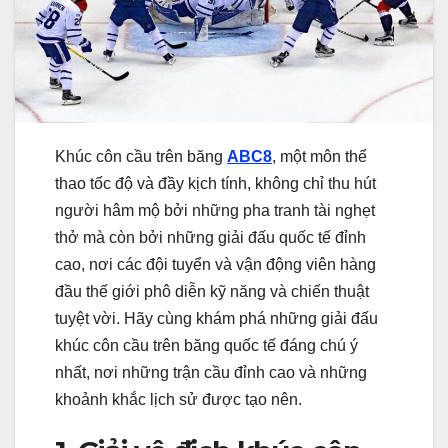
Khúc côn cầu trên băng
ABC8
, một môn thể
thao tốc độ và đầy kịch tính, không chỉ thu hút
người hâm mộ bởi những pha tranh tài nghẹt
thở mà còn bởi những giải đấu quốc tế đỉnh
cao, nơi các đội tuyển và vận động viên hàng
đầu thế giới phô diễn kỹ năng và chiến thuật
tuyệt vời. Hãy cùng khám phá những giải đấu
khúc côn cầu trên băng quốc tế đáng chú ý
nhất, nơi những trận cầu đỉnh cao và những
khoảnh khắc lịch sử được tạo nên.