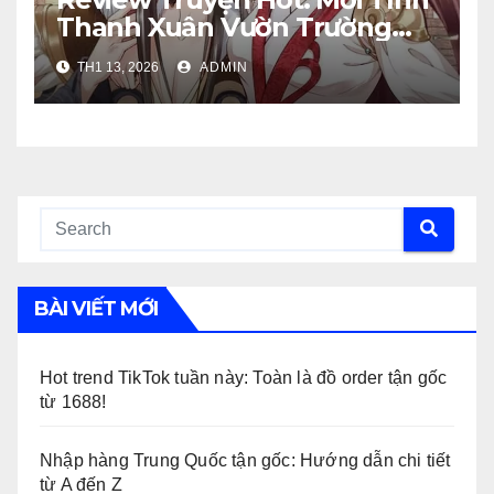
Thanh Xuân Vườn Trường
Đáng Đọc Nhất.
TH1 13, 2026
ADMIN
BÀI VIẾT MỚI
Hot trend TikTok tuần này: Toàn là đồ order tận gốc
từ 1688!
Nhập hàng Trung Quốc tận gốc: Hướng dẫn chi tiết
từ A đến Z