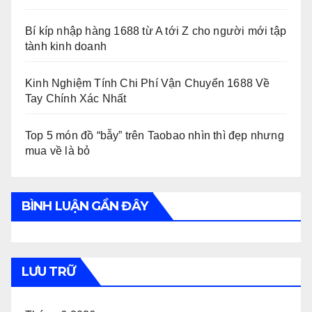
Bí kíp nhập hàng 1688 từ A tới Z cho người mới tập
tành kinh doanh
Kinh Nghiệm Tính Chi Phí Vận Chuyển 1688 Về
Tay Chính Xác Nhất
Top 5 món đồ “bẫy” trên Taobao nhìn thì đẹp nhưng
mua về là bỏ
BÌNH LUẬN GẦN ĐÂY
LƯU TRỮ