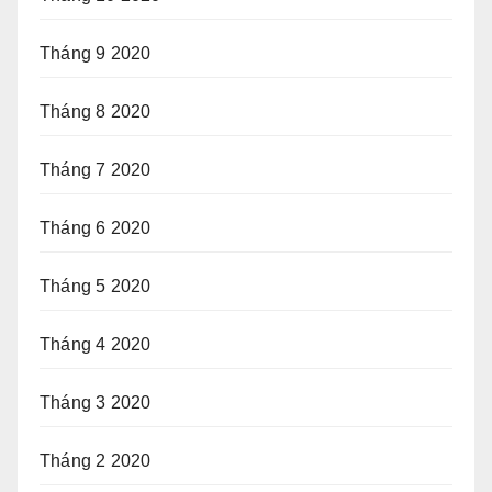
Tháng 9 2020
Tháng 8 2020
Tháng 7 2020
Tháng 6 2020
Tháng 5 2020
Tháng 4 2020
Tháng 3 2020
Tháng 2 2020