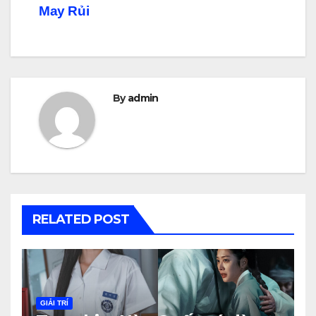
May Rủi
By
admin
RELATED POST
GIẢI TRÍ