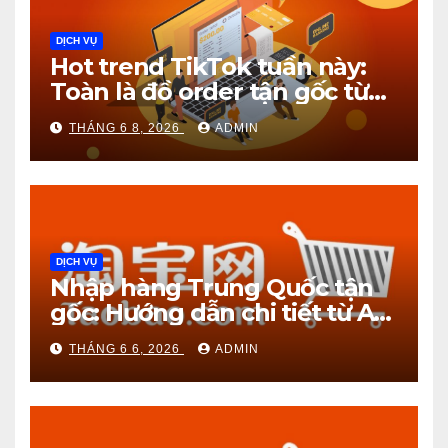
DỊCH VỤ
Hot trend TikTok tuần này:
Toàn là đồ order tận gốc từ
1688!
THÁNG 6 8, 2026
ADMIN
DỊCH VỤ
Nhập hàng Trung Quốc tận
gốc: Hướng dẫn chi tiết từ A
đến Z
THÁNG 6 6, 2026
ADMIN