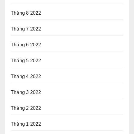
Tháng 8 2022
Tháng 7 2022
Tháng 6 2022
Tháng 5 2022
Tháng 4 2022
Tháng 3 2022
Tháng 2 2022
Tháng 1 2022