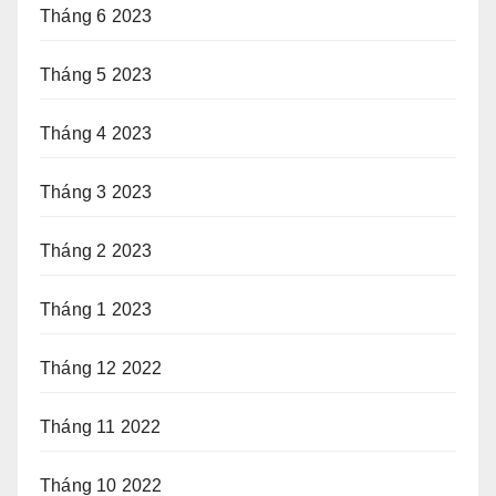
Tháng 6 2023
Tháng 5 2023
Tháng 4 2023
Tháng 3 2023
Tháng 2 2023
Tháng 1 2023
Tháng 12 2022
Tháng 11 2022
Tháng 10 2022