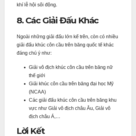
khí lễ hội sôi động.
8. Các Giải Đấu Khác
Ngoài những giải đấu lớn kể trên, còn có nhiều
giải đấu khúc côn cầu trên băng quốc tế khác
đáng chú ý như:
Giải vô địch khúc côn cầu trên băng nữ
thế giới
Giải khúc côn cầu trên băng đại học Mỹ
(NCAA)
Các giải đấu khúc côn cầu trên băng khu
vực như Giải vô địch châu Âu, Giải vô
địch châu Á,…
Lời Kết