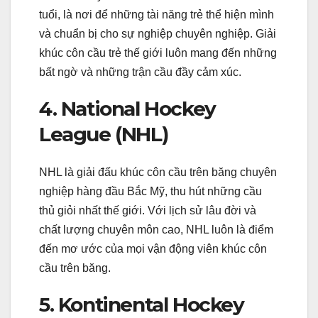
tuổi, là nơi để những tài năng trẻ thể hiện mình
và chuẩn bị cho sự nghiệp chuyên nghiệp. Giải
khúc côn cầu trẻ thế giới luôn mang đến những
bất ngờ và những trận cầu đầy cảm xúc.
4. National Hockey
League (NHL)
NHL là giải đấu khúc côn cầu trên băng chuyên
nghiệp hàng đầu Bắc Mỹ, thu hút những cầu
thủ giỏi nhất thế giới. Với lịch sử lâu đời và
chất lượng chuyên môn cao, NHL luôn là điểm
đến mơ ước của mọi vận động viên khúc côn
cầu trên băng.
5. Kontinental Hockey