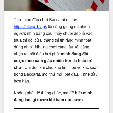
Thời gian đầu chơi Baccarat online
https://rikvip-1.vip/
, tôi cũng giống rất nhiều
người: nhìn bảng cầu, thấy chuỗi đẹp là vào,
thua thì đổi cửa, thắng thì tin rằng mình “bắt
đúng nhịp”. Nhưng chơi càng lâu, tôi càng
nhận ra một điều hơi phũ:
mình đang đặt
cược theo cảm giác nhiều hơn là hiểu trò
chơi
. Chỉ đến khi chịu khó tìm hiểu về xác suất
trong Baccarat, mọi thứ mới bắt đầu… nhẹ đầu
hơn hẳn.
Không phải để thắng chắc, mà để
biết mình
đang làm gì trước khi bấm nút cược
.