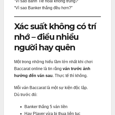
“Vì sao đánh Tie hoài không trúng?”
“Vì sao Banker thắng đều hơn?”
Xác suất không có trí
nhớ – điều nhiều
người hay quên
Một trong những hiểu lầm lớn nhất khi chơi
Baccarat online là tin rằng
ván trước ảnh
hưởng đến ván sau
. Thực tế thì không.
Mỗi ván Baccarat là một sự kiện độc lập.
Dù trước đó:
Banker thắng 5 ván liền
Hay Player vừa bị thua liên tục