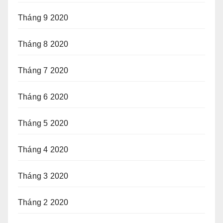
Tháng 9 2020
Tháng 8 2020
Tháng 7 2020
Tháng 6 2020
Tháng 5 2020
Tháng 4 2020
Tháng 3 2020
Tháng 2 2020