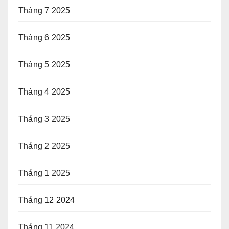
Tháng 7 2025
Tháng 6 2025
Tháng 5 2025
Tháng 4 2025
Tháng 3 2025
Tháng 2 2025
Tháng 1 2025
Tháng 12 2024
Tháng 11 2024