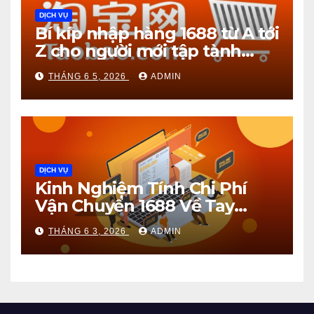
DỊCH VỤ
Bí kíp nhập hàng 1688 từ A tới
Z cho người mới tập tành
kinh doanh
THÁNG 6 5, 2026
ADMIN
DỊCH VỤ
Kinh Nghiệm Tính Chi Phí
Vận Chuyển 1688 Về Tay
Chính Xác Nhất
THÁNG 6 3, 2026
ADMIN