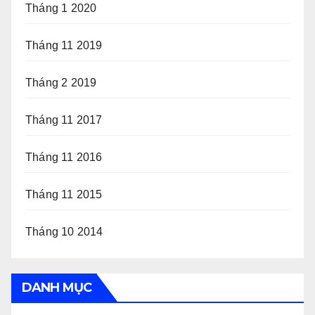
Tháng 1 2020
Tháng 11 2019
Tháng 2 2019
Tháng 11 2017
Tháng 11 2016
Tháng 11 2015
Tháng 10 2014
DANH MỤC