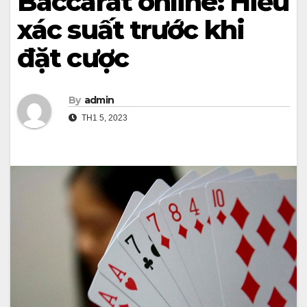
Baccarat online: Hiểu
xác suất trước khi
đặt cược
By
admin
TH1 5, 2023