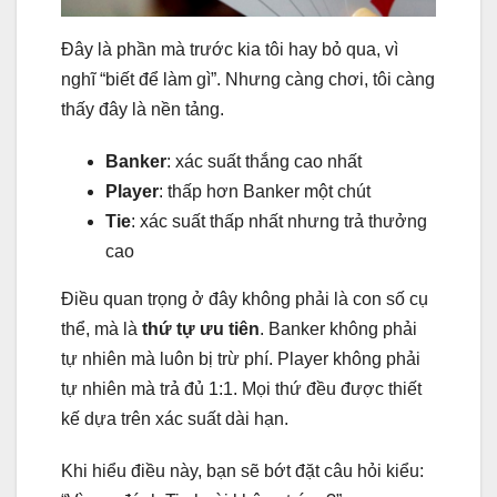
Đây là phần mà trước kia tôi hay bỏ qua, vì
nghĩ “biết để làm gì”. Nhưng càng chơi, tôi càng
thấy đây là nền tảng.
Banker
: xác suất thắng cao nhất
Player
: thấp hơn Banker một chút
Tie
: xác suất thấp nhất nhưng trả thưởng
cao
Điều quan trọng ở đây không phải là con số cụ
thể, mà là
thứ tự ưu tiên
. Banker không phải
tự nhiên mà luôn bị trừ phí. Player không phải
tự nhiên mà trả đủ 1:1. Mọi thứ đều được thiết
kế dựa trên xác suất dài hạn.
Khi hiểu điều này, bạn sẽ bớt đặt câu hỏi kiểu: