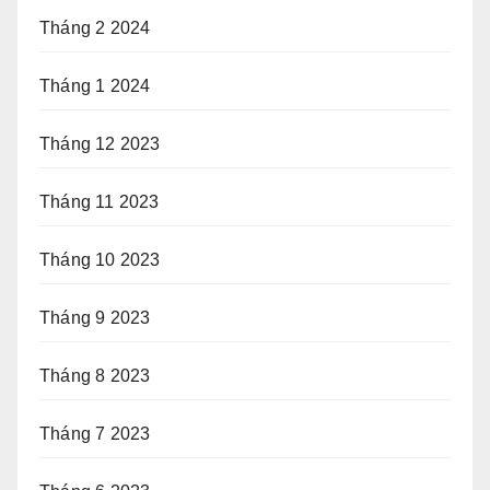
Tháng 2 2024
Tháng 1 2024
Tháng 12 2023
Tháng 11 2023
Tháng 10 2023
Tháng 9 2023
Tháng 8 2023
Tháng 7 2023