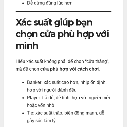
Dễ dừng đúng lúc hơn
Xác suất giúp bạn
chọn cửa phù hợp với
mình
Hiểu xác suất không phải để chọn “cửa thắng”,
mà để chọn
cửa phù hợp với cách chơi
.
Banker: xác suất cao hơn, nhịp ổn định,
hợp với người đánh đều
Player: trả đủ, dễ tính, hợp với người mới
hoặc vốn nhỏ
Tie: xác suất thấp, biến động mạnh, dễ
gây sốc tâm lý