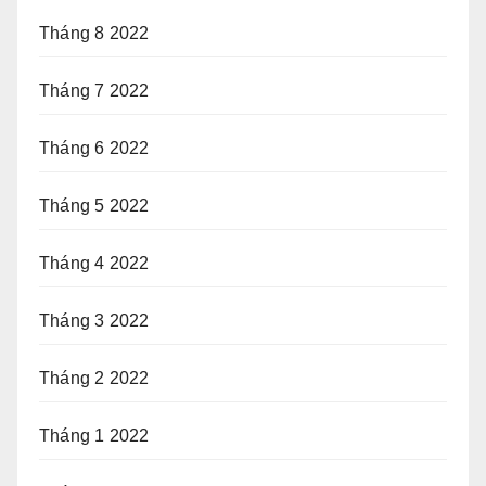
Tháng 8 2022
Tháng 7 2022
Tháng 6 2022
Tháng 5 2022
Tháng 4 2022
Tháng 3 2022
Tháng 2 2022
Tháng 1 2022