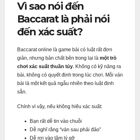
Vì sao nói đến
Baccarat là phải nói
đến xác suất?
Baccarat online là game bài có luật rất đơn
giản, nhưng bản chất bên trong lại là
một trò
chơi xác suất thuần túy
. Không có kỹ năng ra
bài, không có quyết định trong lúc chơi. Mỗi ván
bài là một kết quả ngẫu nhiên theo luật định
sẵn.
Chính vì vậy, nếu không hiểu xác suất:
Bạn rất dễ tin vào chuỗi
Dễ nghĩ rằng “ván sau phải đảo”
Dễ rơi vào tâm lý gỡ