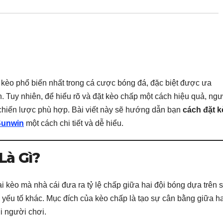
 kèo phổ biến nhất trong cá cược bóng đá, đặc biệt được ưa
. Tuy nhiên, để hiểu rõ và đặt kèo chấp một cách hiệu quả, ng
chiến lược phù hợp. Bài viết này sẽ hướng dẫn bạn
cách đặt k
Sunwin
một cách chi tiết và dễ hiểu.
Là Gì?
ại kèo mà nhà cái đưa ra tỷ lệ chấp giữa hai đội bóng dựa trên 
 yếu tố khác. Mục đích của kèo chấp là tạo sự cân bằng giữa ha
ới người chơi.