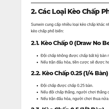
2. Các Loại Kèo Chấp P
Sunwin cung cấp nhiều loại kèo chấp khác nh
kèo chấp phổ biến:
2.1. Kèo Chấp 0 (Draw No Be
Đội chấp không được chấp bất kỳ bàn 
Nếu trận đấu hòa, tiền cược sẽ được ho
2.2. Kèo Chấp 0.25 (1/4 Bàn)
Đội chấp được chấp 0.25 bàn.
Nếu đội chấp thắng, người chơi thắng 
Nếu trận đấu hòa, người chơi thua nửa