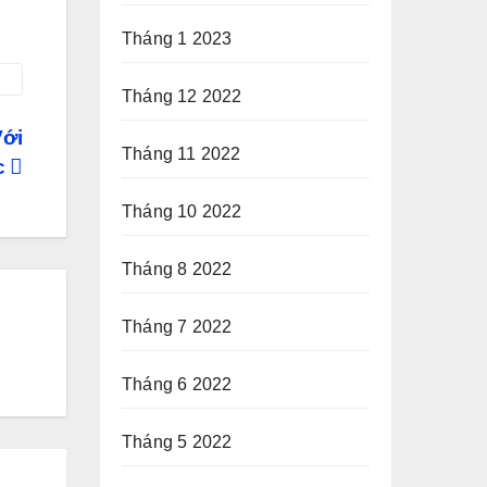
Tháng 1 2023
Tháng 12 2022
ới
Tháng 11 2022
c
Tháng 10 2022
Tháng 8 2022
Tháng 7 2022
Tháng 6 2022
Tháng 5 2022