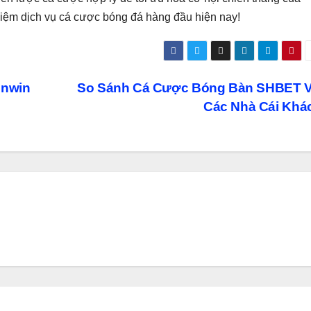
hiệm dịch vụ cá cược bóng đá hàng đầu hiện nay!
unwin
So Sánh Cá Cược Bóng Bàn SHBET V
Các Nhà Cái Khá