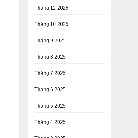
Tháng 12 2025
Tháng 10 2025
Tháng 9 2025
Tháng 8 2025
Tháng 7 2025
Tháng 6 2025
Tháng 5 2025
Tháng 4 2025