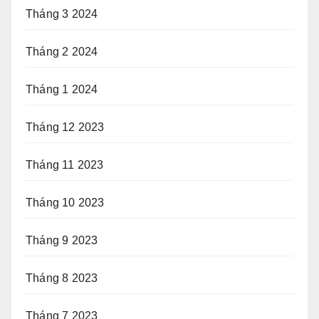
Tháng 3 2024
Tháng 2 2024
Tháng 1 2024
Tháng 12 2023
Tháng 11 2023
Tháng 10 2023
Tháng 9 2023
Tháng 8 2023
Tháng 7 2023