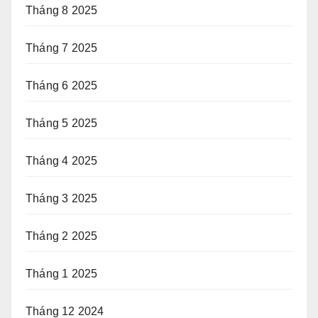
Tháng 8 2025
Tháng 7 2025
Tháng 6 2025
Tháng 5 2025
Tháng 4 2025
Tháng 3 2025
Tháng 2 2025
Tháng 1 2025
Tháng 12 2024