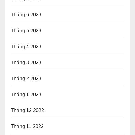
Tháng 6 2023
Tháng 5 2023
Tháng 4 2023
Tháng 3 2023
Tháng 2 2023
Tháng 1 2023
Tháng 12 2022
Tháng 11 2022