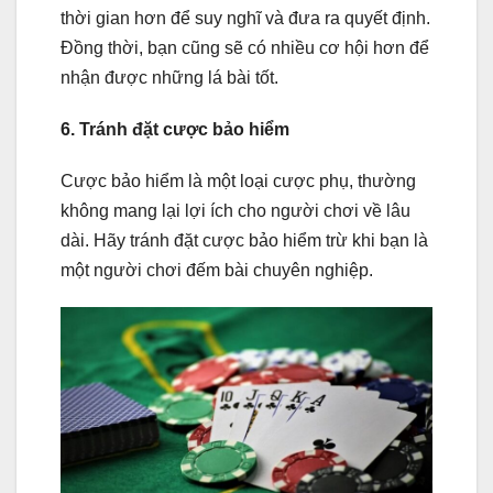
thời gian hơn để suy nghĩ và đưa ra quyết định.
Đồng thời, bạn cũng sẽ có nhiều cơ hội hơn để
nhận được những lá bài tốt.
6. Tránh đặt cược bảo hiểm
Cược bảo hiểm là một loại cược phụ, thường
không mang lại lợi ích cho người chơi về lâu
dài. Hãy tránh đặt cược bảo hiểm trừ khi bạn là
một người chơi đếm bài chuyên nghiệp.