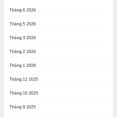
Tháng 6 2026
Tháng 5 2026
Tháng 3 2026
Tháng 2 2026
Tháng 1 2026
Tháng 12 2025
Tháng 10 2025
Tháng 9 2025