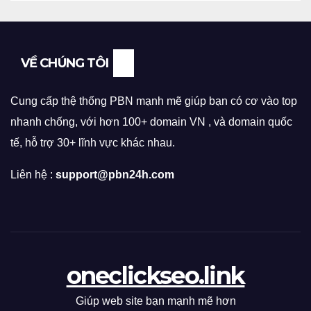
VỀ CHÚNG TÔI
Cung cấp thệ thống PBN mạnh mẽ giúp bạn có cơ vào top
nhanh chống, với hơn 100+ domain VN , và domain quốc
tế, hỗ trợ 30+ lĩnh vực khác nhau.
Liên hệ :
support@pbn24h.com
oneclickseo.link
Giúp web site bạn mạnh mẽ hơn