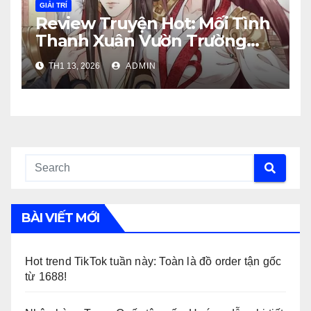
GIẢI TRÍ
Review Truyện Hot: Mối Tình
Thanh Xuân Vườn Trường
Đáng Đọc Nhất.
TH1 13, 2026
ADMIN
BÀI VIẾT MỚI
Hot trend TikTok tuần này: Toàn là đồ order tận gốc
từ 1688!