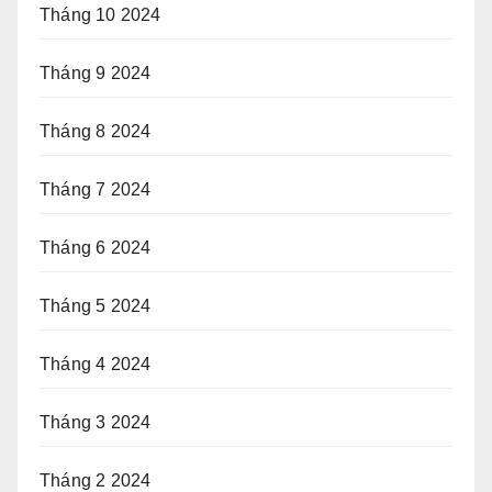
Tháng 10 2024
Tháng 9 2024
Tháng 8 2024
Tháng 7 2024
Tháng 6 2024
Tháng 5 2024
Tháng 4 2024
Tháng 3 2024
Tháng 2 2024