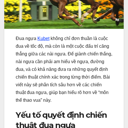
Đua ngựa
Kubet
không chỉ đơn thuần là cuộc
đua về tốc độ, mà còn là một cuộc đấu trí căng
thẳng giữa các nài ngựa. Để giành chiến thắng,
nài ngựa cần phải am hiểu về ngựa, đường
đua, và có khả năng đưa ra những quyết định
chiến thuật chính xác trong từng thời điểm. Bài
viết này sẽ phân tích sâu hơn về các chiến
thuật đua ngựa, giúp bạn hiểu rõ hơn về “môn
thể thao vua” này.
Yếu tố quyết định chiến
thuật đua ngựa