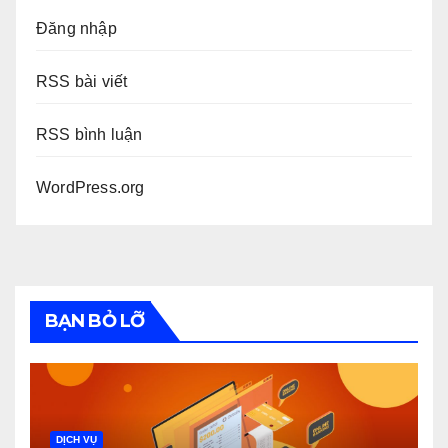
Đăng nhập
RSS bài viết
RSS bình luận
WordPress.org
BẠN BỎ LỠ
DỊCH VỤ