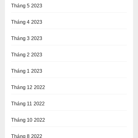
Tháng 5 2023
Tháng 4 2023
Tháng 3 2023
Tháng 2 2023
Tháng 1 2023
Tháng 12 2022
Tháng 11 2022
Tháng 10 2022
Tháng 8 2022