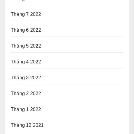
Tháng 7 2022
Tháng 6 2022
Tháng 5 2022
Tháng 4 2022
Tháng 3 2022
Tháng 2 2022
Tháng 1 2022
Tháng 12 2021