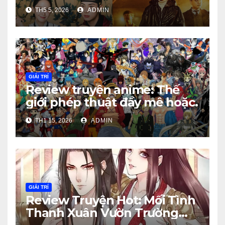
chết
TH5 5, 2026
ADMIN
GIẢI TRÍ
Review truyện anime: Thế
giới phép thuật đầy mê hoặc.
TH1 15, 2026
ADMIN
GIẢI TRÍ
Review Truyện Hot: Mối Tình
Thanh Xuân Vườn Trường