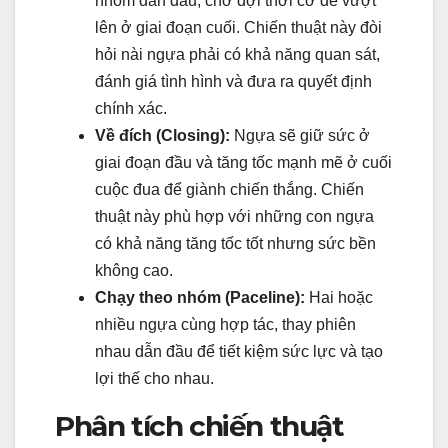
nhóm dẫn đầu, chờ đợi thời cơ để vượt
lên ở giai đoạn cuối. Chiến thuật này đòi
hỏi nài ngựa phải có khả năng quan sát,
đánh giá tình hình và đưa ra quyết định
chính xác.
Về đích (Closing):
Ngựa sẽ giữ sức ở
giai đoạn đầu và tăng tốc mạnh mẽ ở cuối
cuộc đua để giành chiến thắng. Chiến
thuật này phù hợp với những con ngựa
có khả năng tăng tốc tốt nhưng sức bền
không cao.
Chạy theo nhóm (Paceline):
Hai hoặc
nhiều ngựa cùng hợp tác, thay phiên
nhau dẫn đầu để tiết kiệm sức lực và tạo
lợi thế cho nhau.
Phân tích chiến thuật