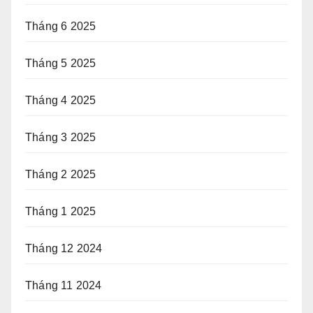
Tháng 6 2025
Tháng 5 2025
Tháng 4 2025
Tháng 3 2025
Tháng 2 2025
Tháng 1 2025
Tháng 12 2024
Tháng 11 2024