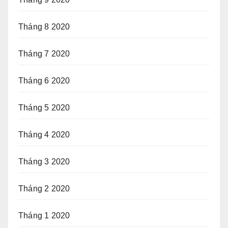
Tháng 8 2020
Tháng 7 2020
Tháng 6 2020
Tháng 5 2020
Tháng 4 2020
Tháng 3 2020
Tháng 2 2020
Tháng 1 2020