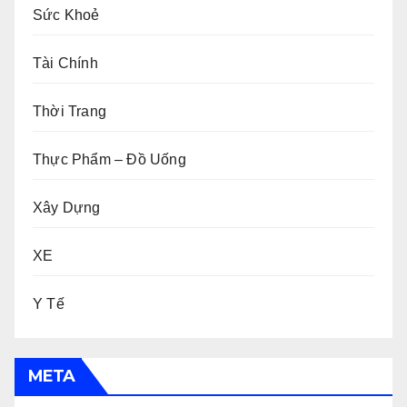
Sức Khoẻ
Tài Chính
Thời Trang
Thực Phẩm – Đồ Uống
Xây Dựng
XE
Y Tế
META