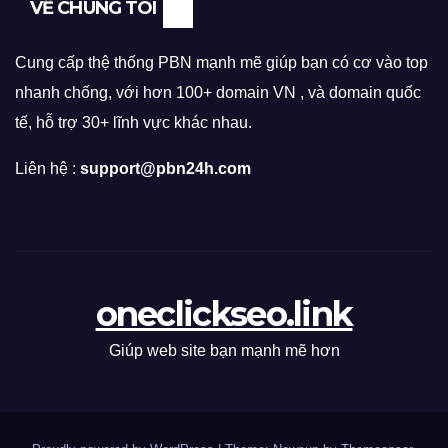
VỀ CHÚNG TÔI
Cung cấp thệ thống PBN mạnh mẽ giúp bạn có cơ vào top
nhanh chống, với hơn 100+ domain VN , và domain quốc
tế, hỗ trợ 30+ lĩnh vực khác nhau.
Liên hệ :
support@pbn24h.com
oneclickseo.link
Giúp web site bạn mạnh mẽ hơn