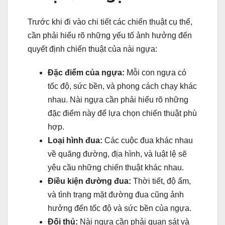
Trước khi đi vào chi tiết các chiến thuật cụ thể,
cần phải hiểu rõ những yếu tố ảnh hưởng đến
quyết định chiến thuật của nài ngựa:
Đặc điểm của ngựa:
Mỗi con ngựa có
tốc độ, sức bền, và phong cách chạy khác
nhau. Nài ngựa cần phải hiểu rõ những
đặc điểm này để lựa chọn chiến thuật phù
hợp.
Loại hình đua:
Các cuộc đua khác nhau
về quãng đường, địa hình, và luật lệ sẽ
yêu cầu những chiến thuật khác nhau.
Điều kiện đường đua:
Thời tiết, độ ẩm,
và tình trạng mặt đường đua cũng ảnh
hưởng đến tốc độ và sức bền của ngựa.
Đối thủ:
Nài ngựa cần phải quan sát và