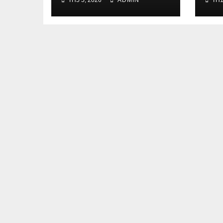
TH5 5, 2026
ADMIN
TH1
góc chết
mê