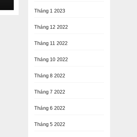
ọc
Tháng 1 2023
Tháng 12 2022
Tháng 11 2022
Tháng 10 2022
Tháng 8 2022
Tháng 7 2022
Tháng 6 2022
Tháng 5 2022