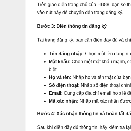
Trên giao diện trang chủ của HB88, bạn sẽ t
vào nút này để chuyển đến trang đăng ký.
Bước 3: Điền thông tin đăng ký
Tại trang đăng ký, bạn cần điền đầy đủ và ch
Tên đăng nhập:
Chọn một tên đăng nh
Mật khẩu:
Chọn một mật khẩu mạnh, có 
biệt.
Họ và tên:
Nhập họ và tên thật của bạn
Số điện thoại:
Nhập số điện thoại chính
Email:
Cung cấp địa chỉ email hợp lệ đ
Mã xác nhận:
Nhập mã xác nhận được h
Bước 4: Xác nhận thông tin và hoàn tất đ
Sau khi điền đầy đủ thông tin, hãy kiểm tra lạ