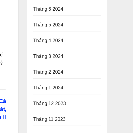
Tháng 6 2024
Tháng 5 2024
Tháng 4 2024
hế
Tháng 3 2024
ký
Tháng 2 2024
Tháng 1 2024
 Cá
Tháng 12 2023
át,
n
Tháng 11 2023