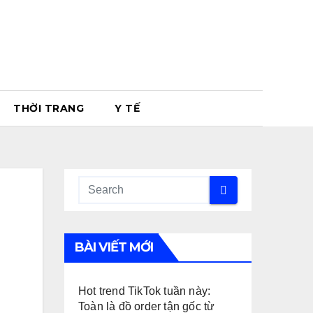
THỜI TRANG
Y TẾ
BÀI VIẾT MỚI
Hot trend TikTok tuần này:
Toàn là đồ order tận gốc từ