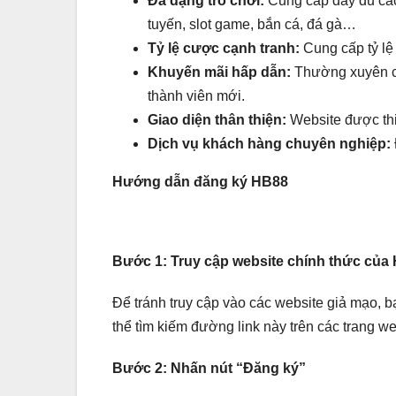
Đa dạng trò chơi:
Cung cấp đầy đủ các 
tuyến, slot game, bắn cá, đá gà…
Tỷ lệ cược cạnh tranh:
Cung cấp tỷ lệ
Khuyến mãi hấp dẫn:
Thường xuyên cu
thành viên mới.
Giao diện thân thiện:
Website được thi
Dịch vụ khách hàng chuyên nghiệp:
Hướng dẫn đăng ký HB88
Bước 1: Truy cập website chính thức của
Để tránh truy cập vào các website giả mạo, 
thể tìm kiếm đường link này trên các trang w
Bước 2: Nhấn nút “Đăng ký”