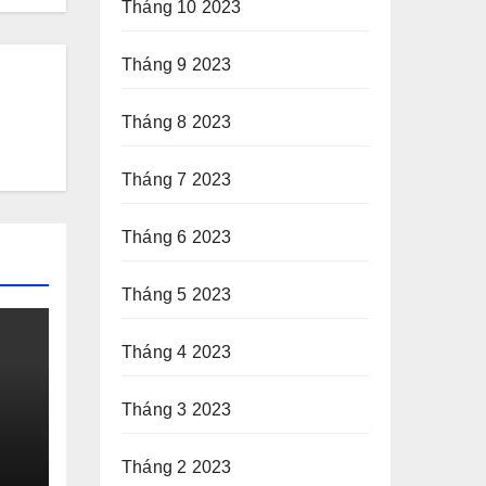
Tháng 10 2023
Tháng 9 2023
Tháng 8 2023
Tháng 7 2023
Tháng 6 2023
Tháng 5 2023
Tháng 4 2023
Tháng 3 2023
Tháng 2 2023
ờn