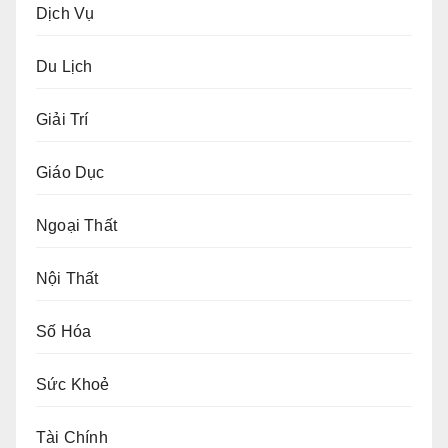
Dịch Vụ
Du Lịch
Giải Trí
Giáo Dục
Ngoại Thất
Nội Thất
Số Hóa
Sức Khoẻ
Tài Chính