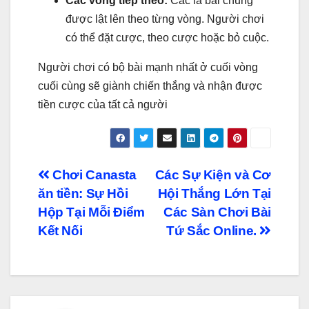
Các vòng tiếp theo:
Các lá bài chung
được lật lên theo từng vòng. Người chơi
có thể đặt cược, theo cược hoặc bỏ cuộc.
Người chơi có bộ bài mạnh nhất ở cuối vòng
cuối cùng sẽ giành chiến thắng và nhận được
tiền cược của tất cả người
Điều
Chơi Canasta
Các Sự Kiện và Cơ
ăn tiền: Sự Hồi
Hội Thắng Lớn Tại
hướng
Hộp Tại Mỗi Điểm
Các Sàn Chơi Bài
bài
Kết Nối
Tứ Sắc Online.
viết