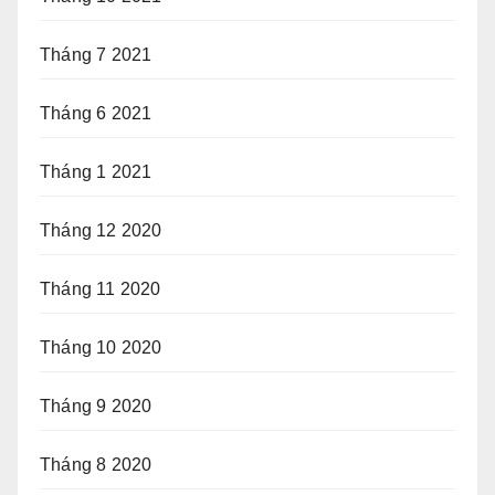
Tháng 7 2021
Tháng 6 2021
Tháng 1 2021
Tháng 12 2020
Tháng 11 2020
Tháng 10 2020
Tháng 9 2020
Tháng 8 2020