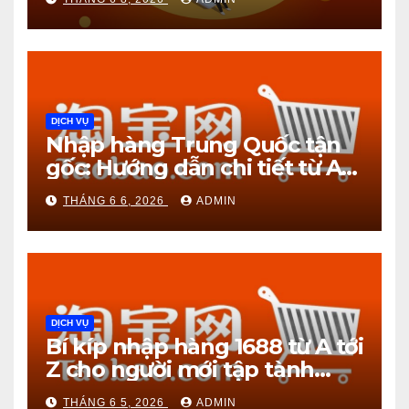
DỊCH VỤ
Nhập hàng Trung Quốc tận
gốc: Hướng dẫn chi tiết từ A
đến Z
THÁNG 6 6, 2026
ADMIN
DỊCH VỤ
Bí kíp nhập hàng 1688 từ A tới
Z cho người mới tập tành
kinh doanh
THÁNG 6 5, 2026
ADMIN