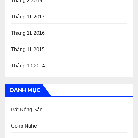
Tháng 2 2019
Tháng 11 2017
Tháng 11 2016
Tháng 11 2015
Tháng 10 2014
DANH MỤC
Bất Động Sản
Công Nghệ