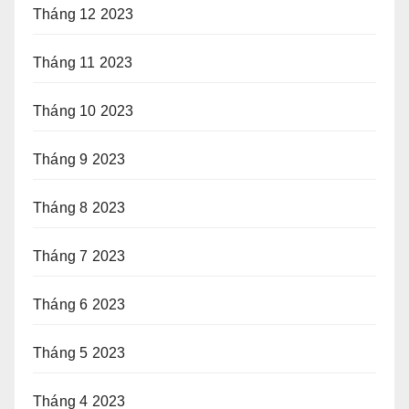
Tháng 12 2023
Tháng 11 2023
Tháng 10 2023
Tháng 9 2023
Tháng 8 2023
Tháng 7 2023
Tháng 6 2023
Tháng 5 2023
Tháng 4 2023