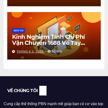
DỊCH VỤ
Kinh Nghiệm Tính Chi Phí
Vận Chuyển 1688 Về Tay
Chính Xác Nhất
THÁNG 6 3, 2026
ADMIN
VỀ CHÚNG TÔI
Cung cấp thệ thống PBN mạnh mẽ giúp bạn có cơ vào top