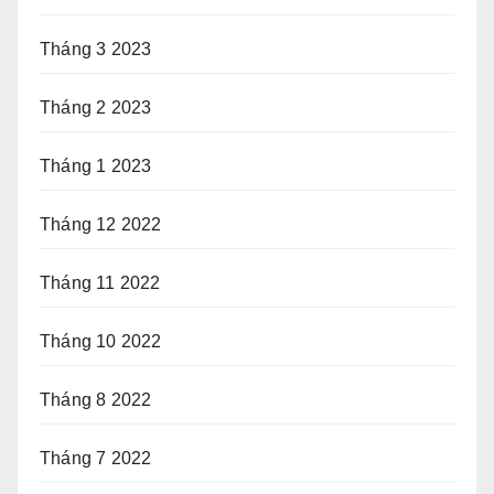
Tháng 3 2023
Tháng 2 2023
Tháng 1 2023
Tháng 12 2022
Tháng 11 2022
Tháng 10 2022
Tháng 8 2022
Tháng 7 2022