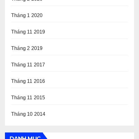
Tháng 1 2020
Tháng 11 2019
Tháng 2 2019
Tháng 11 2017
Tháng 11 2016
Tháng 11 2015
Tháng 10 2014
DANH MỤC