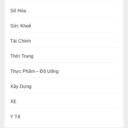
Số Hóa
Sức Khoẻ
Tài Chính
Thời Trang
Thực Phẩm – Đồ Uống
Xây Dựng
XE
Y Tế