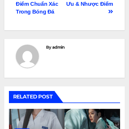
bài
Điểm Chuẩn Xác
Ưu & Nhược Điểm
Trong Bóng Đá
viết
By
admin
RELATED POST