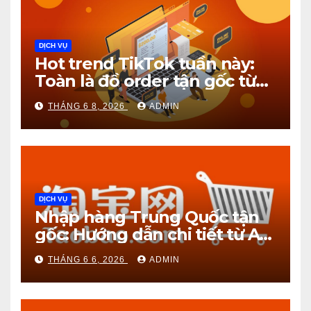
DỊCH VỤ
Hot trend TikTok tuần này:
Toàn là đồ order tận gốc từ
1688!
THÁNG 6 8, 2026
ADMIN
DỊCH VỤ
Nhập hàng Trung Quốc tận
gốc: Hướng dẫn chi tiết từ A
đến Z
THÁNG 6 6, 2026
ADMIN