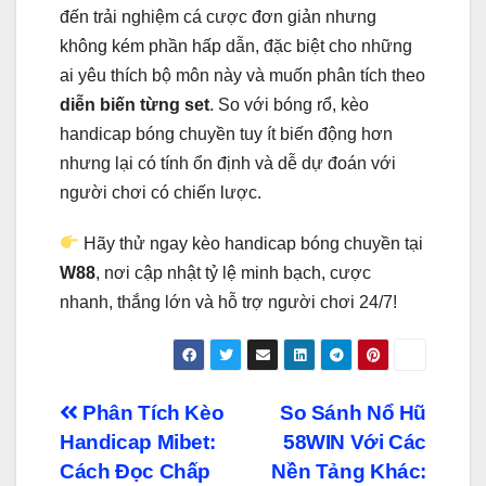
đến trải nghiệm cá cược đơn giản nhưng
không kém phần hấp dẫn, đặc biệt cho những
ai yêu thích bộ môn này và muốn phân tích theo
diễn biến từng set
. So với bóng rổ, kèo
handicap bóng chuyền tuy ít biến động hơn
nhưng lại có tính ổn định và dễ dự đoán với
người chơi có chiến lược.
Hãy thử ngay kèo handicap bóng chuyền tại
W88
, nơi cập nhật tỷ lệ minh bạch, cược
nhanh, thắng lớn và hỗ trợ người chơi 24/7!
Điều
Phân Tích Kèo
So Sánh Nổ Hũ
Handicap Mibet:
58WIN Với Các
hướng
Cách Đọc Chấp
Nền Tảng Khác: