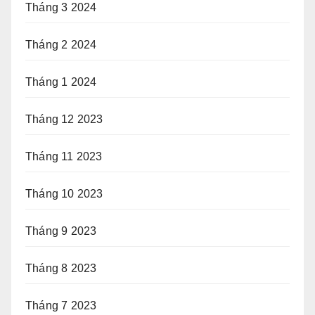
Tháng 3 2024
Tháng 2 2024
Tháng 1 2024
Tháng 12 2023
Tháng 11 2023
Tháng 10 2023
Tháng 9 2023
Tháng 8 2023
Tháng 7 2023