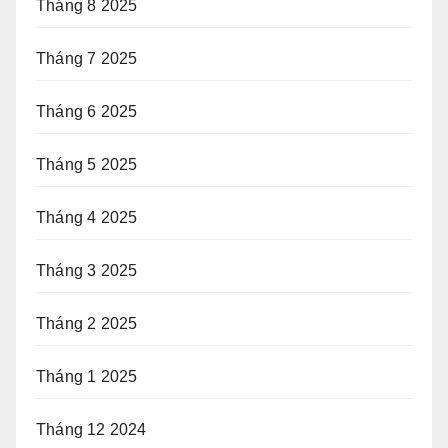
Tháng 8 2025
Tháng 7 2025
Tháng 6 2025
Tháng 5 2025
Tháng 4 2025
Tháng 3 2025
Tháng 2 2025
Tháng 1 2025
Tháng 12 2024