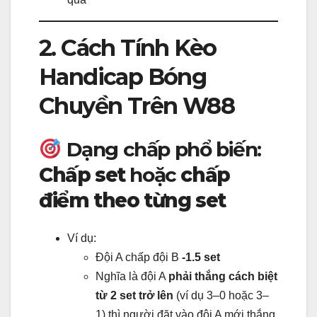
2. Cách Tính Kèo
Handicap Bóng
Chuyền Trên W88
Dạng chấp phổ biến:
Chấp set
hoặc
chấp
điểm theo từng set
Ví dụ:
Đội A chấp đội B
-1.5 set
Nghĩa là đội A
phải thắng cách biệt
từ 2 set trở lên
(ví dụ 3–0 hoặc 3–
1) thì người đặt vào đội A mới thắng