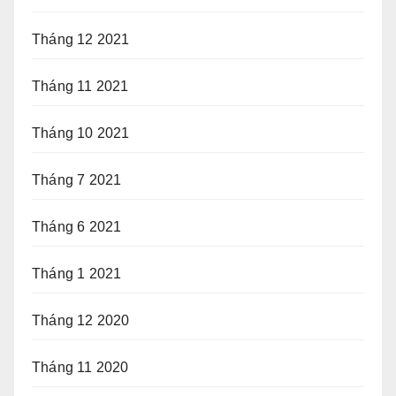
Tháng 12 2021
Tháng 11 2021
Tháng 10 2021
Tháng 7 2021
Tháng 6 2021
Tháng 1 2021
Tháng 12 2020
Tháng 11 2020