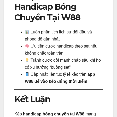
Handicap Bóng
Chuyền Tại W88
Luôn phân tích lịch sử đối đầu và
phong độ gần nhất
Ưu tiên cược handicap theo set nếu
không chắc toàn trận
Tránh cược đội mạnh chấp sâu khi họ
có xu hướng “buông set”
Cập nhật liên tục tỷ lệ kèo trên
app
W88 để vào kèo đúng thời điểm
Kết Luận
Kèo
handicap bóng chuyền tại W88
mang