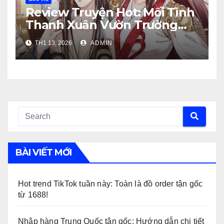
Review Truyện Hot: Mối Tình
Thanh Xuân Vườn Trường
Đáng Đọc Nhất.
TH1 13, 2026
ADMIN
BÀI VIẾT MỚI
Hot trend TikTok tuần này: Toàn là đồ order tận gốc
từ 1688!
Nhập hàng Trung Quốc tận gốc: Hướng dẫn chi tiết