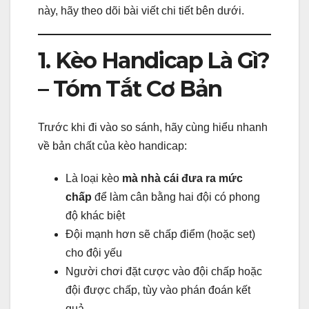
này, hãy theo dõi bài viết chi tiết bên dưới.
1. Kèo Handicap Là Gì?
– Tóm Tắt Cơ Bản
Trước khi đi vào so sánh, hãy cùng hiểu nhanh
về bản chất của kèo handicap:
Là loại kèo
mà nhà cái đưa ra mức
chấp
để làm cân bằng hai đội có phong
độ khác biệt
Đội mạnh hơn sẽ chấp điểm (hoặc set)
cho đội yếu
Người chơi đặt cược vào đội chấp hoặc
đội được chấp, tùy vào phán đoán kết
quả