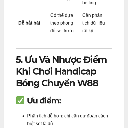
betting
Có thể dựa
Cần phân
Dễ bắt bài
theo phong
tích dữ liệu
độ set trước
rất kỹ
5. Ưu Và Nhược Điểm
Khi Chơi Handicap
Bóng Chuyền W88
Ưu điểm:
Phân tích dễ hơn: chỉ cần dự đoán cách
biệt set là đủ