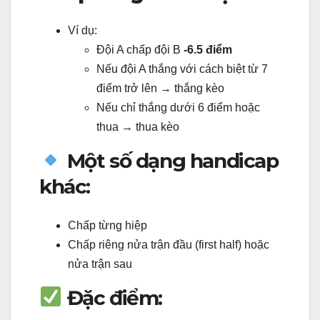
Ví dụ:
Đội A chấp đội B
-6.5 điểm
Nếu đội A thắng với cách biệt từ 7
điểm trở lên → thắng kèo
Nếu chỉ thắng dưới 6 điểm hoặc
thua → thua kèo
Một số dạng handicap
khác:
Chấp từng hiệp
Chấp riêng nửa trận đầu (first half) hoặc
nửa trận sau
Đặc điểm: