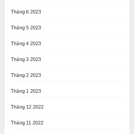
Tháng 6 2023
Tháng 5 2023
Tháng 4 2023
Tháng 3 2023
Tháng 2 2023
Tháng 1 2023
Tháng 12 2022
Tháng 11 2022