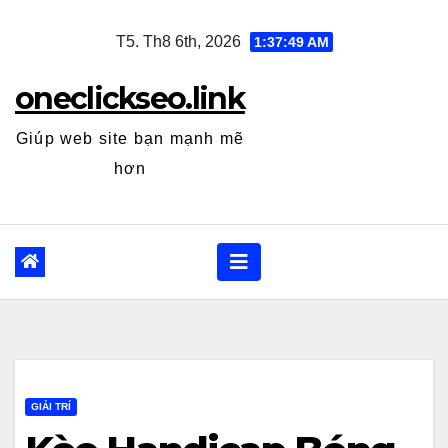
Skip
T5. Th8 6th, 2026
1:37:50 AM
to
content
oneclickseo.link
Giúp web site bạn mạnh mẽ
hơn
GIẢI TRÍ