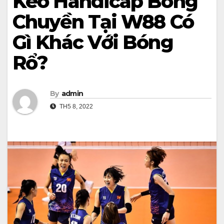
Kèo Handicap Bóng
Chuyền Tại W88 Có
Gì Khác Với Bóng
Rổ?
By
admin
TH5 8, 2022