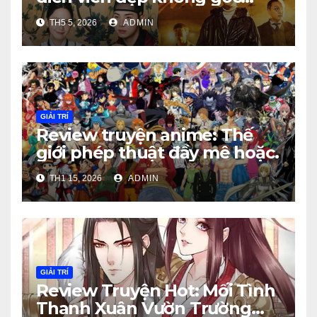
chết
TH5 5, 2026
ADMIN
GIẢI TRÍ
Review truyện anime: Thế
giới phép thuật đầy mê hoặc.
TH1 15, 2026
ADMIN
GIẢI TRÍ
Review Truyện Hot: Mối Tình
Thanh Xuân Vườn Trường