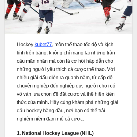
Hockey
kubet77
, môn thể thao tốc độ và kịch
tính trên băng, không chỉ mang lại những trận
cầu mãn nhãn mà còn là cơ hội hấp dẫn cho
những người yêu thích cá cược thể thao. Với
nhiều giải đấu diễn ra quanh năm, từ cấp độ
chuyên nghiệp đến nghiệp dư, người chơi có
vô vàn lựa chọn để đặt cược và thể hiện kiến
thức của mình. Hãy cùng khám phá những giải
đấu hockey hàng đầu, nơi bạn có thể trải
nghiệm niềm đam mê cá cược.
1. National Hockey League (NHL)