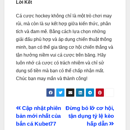
Lời Kết
Cá cược hockey không chỉ là một trò chơi may
rủi, mà còn là sự kết hợp giữa kiến thức, phân
tích và đam mê. Bằng cách lựa chọn những
giải đấu phù hợp và áp dụng chiến thuật thông
minh, bạn có thể gia tăng cơ hội chiến thắng và
tận hưởng niềm vui cá cược trên băng. Hãy
luôn nhớ cá cược có trách nhiệm và chỉ sử
dụng số tiền mà bạn có thể chấp nhận mất.
Chúc bạn may mắn và thành công!
Điều
Cập nhật phiên
Đừng bỏ lỡ cơ hội,
bản mới nhất của
tận dụng tỷ lệ kèo
hướng
bắn cá Kubet77
hấp dẫn