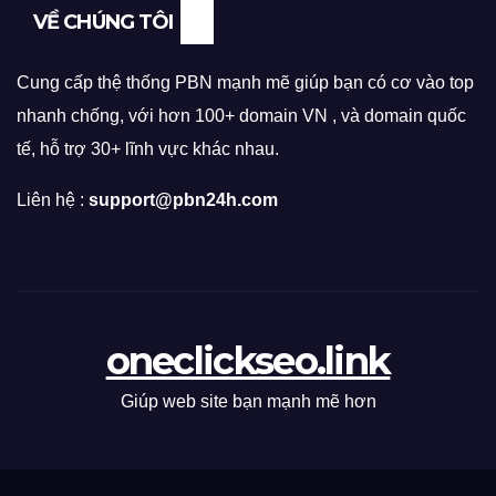
VỀ CHÚNG TÔI
Cung cấp thệ thống PBN mạnh mẽ giúp bạn có cơ vào top
nhanh chống, với hơn 100+ domain VN , và domain quốc
tế, hỗ trợ 30+ lĩnh vực khác nhau.
Liên hệ :
support@pbn24h.com
oneclickseo.link
Giúp web site bạn mạnh mẽ hơn