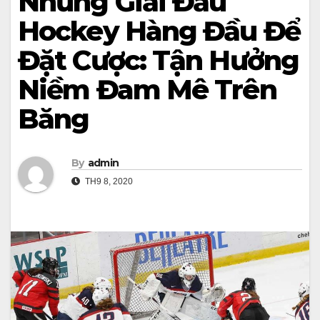
Những Giải Đấu
Hockey Hàng Đầu Để
Đặt Cược: Tận Hưởng
Niềm Đam Mê Trên
Băng
By
admin
TH9 8, 2020