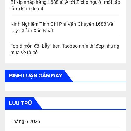
Bí kíp nhập hàng 1688 từ A tới Z cho người mới tập
tành kinh doanh
Kinh Nghiệm Tính Chi Phí Vận Chuyển 1688 Về
Tay Chính Xác Nhất
Top 5 món đồ “bẫy” trên Taobao nhìn thì đẹp nhưng
mua về là bỏ
BÌNH LUẬN GẦN ĐÂY
LƯU TRỮ
Tháng 6 2026