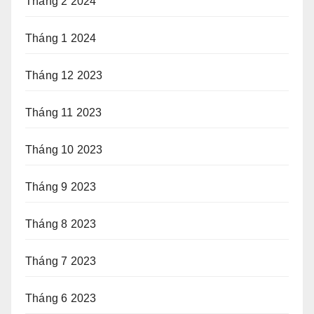
Tháng 2 2024
Tháng 1 2024
Tháng 12 2023
Tháng 11 2023
Tháng 10 2023
Tháng 9 2023
Tháng 8 2023
Tháng 7 2023
Tháng 6 2023