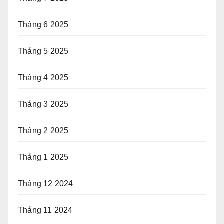
Tháng 6 2025
Tháng 5 2025
Tháng 4 2025
Tháng 3 2025
Tháng 2 2025
Tháng 1 2025
Tháng 12 2024
Tháng 11 2024