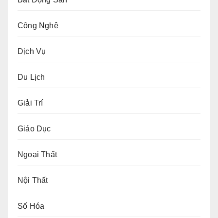
Công Nghệ
Dịch Vụ
Du Lịch
Giải Trí
Giáo Dục
Ngoại Thất
Nội Thất
Số Hóa