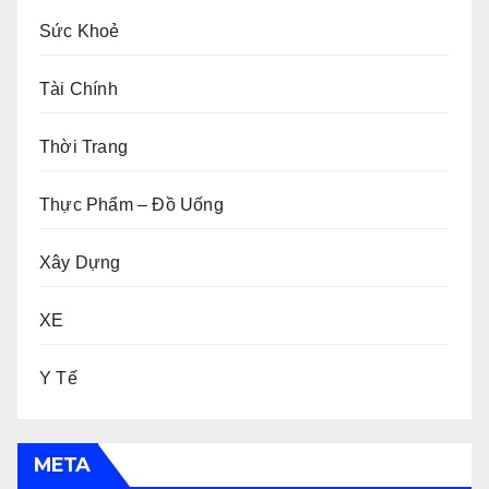
Sức Khoẻ
Tài Chính
Thời Trang
Thực Phẩm – Đồ Uống
Xây Dựng
XE
Y Tế
META