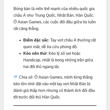
Bóng bàn là môn thế mạnh của nhiều quốc gia
châu Á như Trung Quốc, Nhật Bản, Hàn Quốc.
Ở Asian Games, các cuộc đối đầu giữa họ luôn
rất căng thẳng.
Điểm đặc sắc
: Tay vợt châu Á thường rất
quen mặt, dễ tra cứu phong độ.
Kèo nên thử
: Kèo tỷ số set hoặc
Handicap, nhất là trong những trận giữa
hai đối thủ ngang tài.
Chia sẻ
: Ở Asian Games, mình từng thắng
kèo lớn nhờ đặt vào một tay vợt Nhật Bản bị
đánh giá thấp hơn nhưng có thành tích đối đầu
tốt trước đối thủ Hàn Quốc.