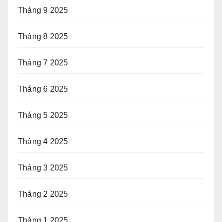
Tháng 9 2025
Tháng 8 2025
Tháng 7 2025
Tháng 6 2025
Tháng 5 2025
Tháng 4 2025
Tháng 3 2025
Tháng 2 2025
Tháng 1 2025