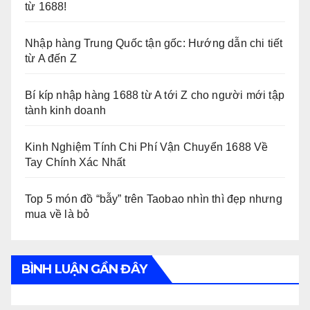
từ 1688!
Nhập hàng Trung Quốc tận gốc: Hướng dẫn chi tiết
từ A đến Z
Bí kíp nhập hàng 1688 từ A tới Z cho người mới tập
tành kinh doanh
Kinh Nghiệm Tính Chi Phí Vận Chuyển 1688 Về
Tay Chính Xác Nhất
Top 5 món đồ “bẫy” trên Taobao nhìn thì đẹp nhưng
mua về là bỏ
BÌNH LUẬN GẦN ĐÂY