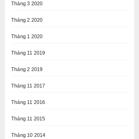
Tháng 3 2020
Tháng 2 2020
Tháng 1 2020
Tháng 11 2019
Tháng 2 2019
Tháng 11 2017
Tháng 11 2016
Tháng 11 2015
Tháng 10 2014