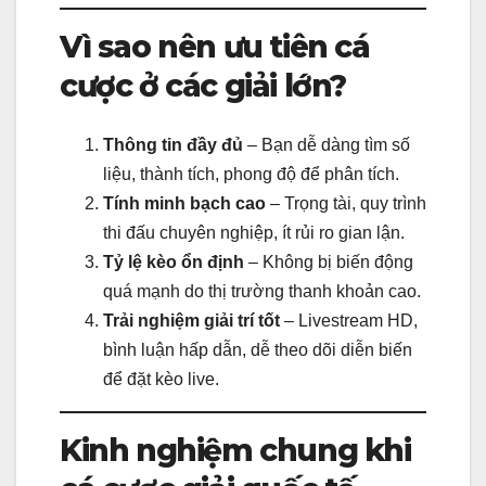
Vì sao nên ưu tiên cá
cược ở các giải lớn?
Thông tin đầy đủ
– Bạn dễ dàng tìm số
liệu, thành tích, phong độ để phân tích.
Tính minh bạch cao
– Trọng tài, quy trình
thi đấu chuyên nghiệp, ít rủi ro gian lận.
Tỷ lệ kèo ổn định
– Không bị biến động
quá mạnh do thị trường thanh khoản cao.
Trải nghiệm giải trí tốt
– Livestream HD,
bình luận hấp dẫn, dễ theo dõi diễn biến
để đặt kèo live.
Kinh nghiệm chung khi