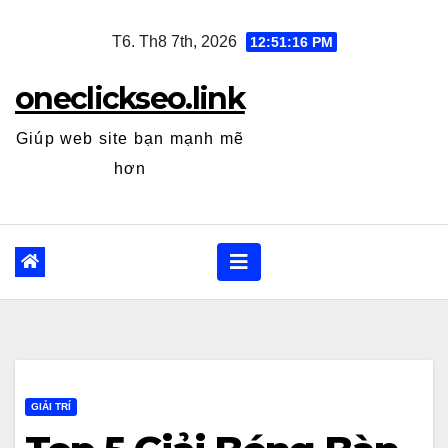
Skip
T6. Th8 7th, 2026
12:51:18 PM
to
content
oneclickseo.link
Giúp web site bạn mạnh mẽ
hơn
GIẢI TRÍ