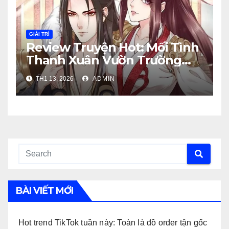
GIẢI TRÍ
Review Truyện Hot: Mối Tình
Thanh Xuân Vườn Trường
Đáng Đọc Nhất.
TH1 13, 2026
ADMIN
BÀI VIẾT MỚI
Hot trend TikTok tuần này: Toàn là đồ order tận gốc