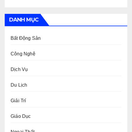
DANH MỤC
Bất Động Sản
Công Nghệ
Dịch Vụ
Du Lịch
Giải Trí
Giáo Dục
Ngoại Thất