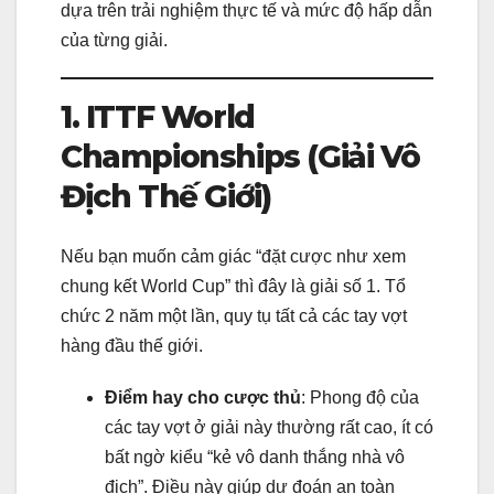
dựa trên trải nghiệm thực tế và mức độ hấp dẫn
của từng giải.
1. ITTF World
Championships (Giải Vô
Địch Thế Giới)
Nếu bạn muốn cảm giác “đặt cược như xem
chung kết World Cup” thì đây là giải số 1. Tổ
chức 2 năm một lần, quy tụ tất cả các tay vợt
hàng đầu thế giới.
Điểm hay cho cược thủ
: Phong độ của
các tay vợt ở giải này thường rất cao, ít có
bất ngờ kiểu “kẻ vô danh thắng nhà vô
địch”. Điều này giúp dự đoán an toàn