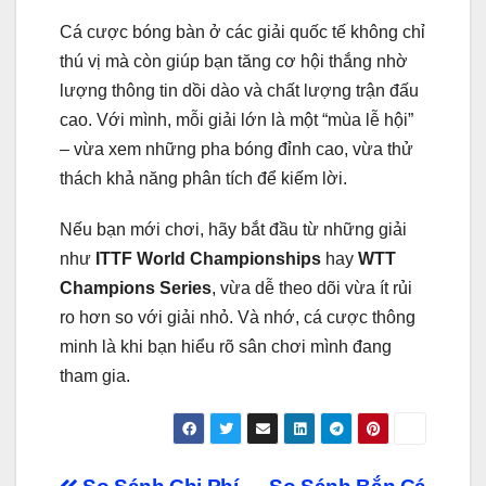
Cá cược bóng bàn ở các giải quốc tế không chỉ
thú vị mà còn giúp bạn tăng cơ hội thắng nhờ
lượng thông tin dồi dào và chất lượng trận đấu
cao. Với mình, mỗi giải lớn là một “mùa lễ hội”
– vừa xem những pha bóng đỉnh cao, vừa thử
thách khả năng phân tích để kiếm lời.
Nếu bạn mới chơi, hãy bắt đầu từ những giải
như
ITTF World Championships
hay
WTT
Champions Series
, vừa dễ theo dõi vừa ít rủi
ro hơn so với giải nhỏ. Và nhớ, cá cược thông
minh là khi bạn hiểu rõ sân chơi mình đang
tham gia.