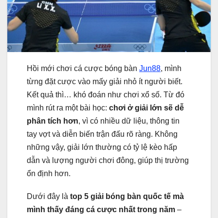
Hồi mới chơi cá cược bóng bàn
Jun88
, mình
từng đặt cược vào mấy giải nhỏ ít người biết.
Kết quả thì… khó đoán như chơi xổ số. Từ đó
mình rút ra một bài học:
chơi ở giải lớn sẽ dễ
phân tích hơn
, vì có nhiều dữ liệu, thông tin
tay vợt và diễn biến trận đấu rõ ràng. Không
những vậy, giải lớn thường có tỷ lệ kèo hấp
dẫn và lượng người chơi đông, giúp thị trường
ổn định hơn.
Dưới đây là
top 5 giải bóng bàn quốc tế mà
mình thấy đáng cá cược nhất trong năm
–