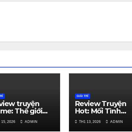
TRÍ
GIẢI TRÍ
view truyện
Review Truyện
ime: Thế giới
Hot: Mối Tình
ép thuật đầy
Thanh Xuân Vư
 15, 2026
ADMIN
TH1 13, 2026
ADMIN
 hoặc.
Trường Đáng Đ