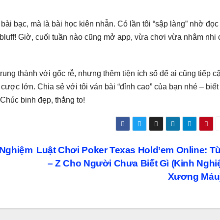
bài bạc, mà là bài học kiên nhẫn. Có lần tôi “sập làng” nhờ đọc
 bluff! Giờ, cuối tuần nào cũng mở app, vừa chơi vừa nhâm nhi 
rung thành với gốc rễ, nhưng thêm tiện ích số để ai cũng tiếp c
cược lớn. Chia sẻ với tôi ván bài “đỉnh cao” của bạn nhé – biết
Chúc binh đẹp, thắng to!
 Nghiệm
Luật Chơi Poker Texas Hold’em Online: T
– Z Cho Người Chưa Biết Gì (Kinh Ngh
Xương Máu