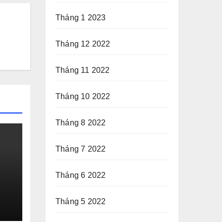
Tháng 1 2023
Tháng 12 2022
Tháng 11 2022
Tháng 10 2022
Tháng 8 2022
Tháng 7 2022
Tháng 6 2022
ờn
Tháng 5 2022
ọc