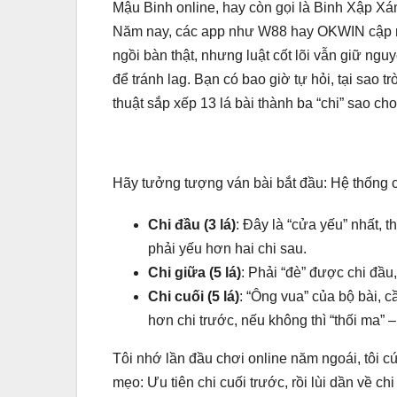
Mậu Binh online, hay còn gọi là Binh Xập Xám
Năm nay, các app như W88 hay OKWIN cập n
ngồi bàn thật, nhưng luật cốt lõi vẫn giữ nguy
để tránh lag. Bạn có bao giờ tự hỏi, tại sao t
thuật sắp xếp 13 lá bài thành ba “chi” sao c
Hãy tưởng tượng ván bài bắt đầu: Hệ thống ch
Chi đầu (3 lá)
: Đây là “cửa yếu” nhất, 
phải yếu hơn hai chi sau.
Chi giữa (5 lá)
: Phải “đè” được chi đầu
Chi cuối (5 lá)
: “Ông vua” của bộ bài, c
hơn chi trước, nếu không thì “thối ma” 
Tôi nhớ lần đầu chơi online năm ngoái, tôi cứ
mẹo: Ưu tiên chi cuối trước, rồi lùi dần về 