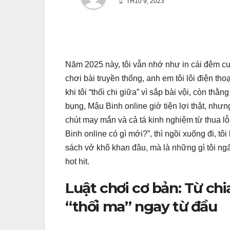
TH10 9, 2023
Năm 2025 này, tôi vẫn nhớ như in cái đêm c
chơi bài truyền thống, anh em tôi lôi điện th
khi tôi “thối chi giữa” vì sắp bài vội, còn thằ
bụng, Mậu Binh online giờ tiện lợi thật, nhưng
chút may mắn và cả tá kinh nghiệm từ thua l
Binh online có gì mới?”, thì ngồi xuống đi, tô
sách vở khô khan đâu, mà là những gì tôi n
hot hit.
Luật chơi cơ bản: Từ chi
“thối ma” ngay từ đầu