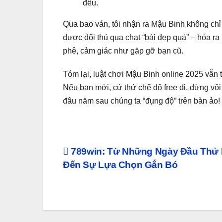
đều.
Qua bao ván, tôi nhận ra Mậu Binh không chỉ 
được đối thủ qua chat “bài đẹp quá” – hóa ra
phê, cảm giác như gặp gỡ bạn cũ.
Tóm lại, luật chơi Mậu Binh online 2025 vẫn t
Nếu bạn mới, cứ thử chế độ free đi, đừng vội 
đâu năm sau chúng ta “đụng độ” trên bàn ảo! 
Điều
789win: Từ Những Ngày Đầu Thử
Đến Sự Lựa Chọn Gắn Bó
hướng
bài
viết