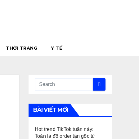
THỜI TRANG
Y TẾ
BÀI VIẾT MỚI
Hot trend TikTok tuần này:
Toàn là đồ order tận gốc từ