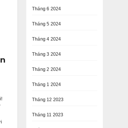
Tháng 6 2024
Tháng 5 2024
Tháng 4 2024
Tháng 3 2024
ạn
Tháng 2 2024
Tháng 1 2024
i!
Tháng 12 2023
”
Tháng 11 2023
i