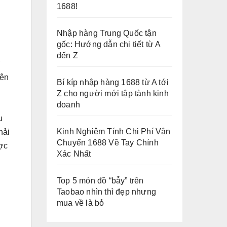
1688!
Nhập hàng Trung Quốc tận
gốc: Hướng dẫn chi tiết từ A
đến Z
ì
lên
Bí kíp nhập hàng 1688 từ A tới
Z cho người mới tập tành kinh
doanh
u
Kinh Nghiệm Tính Chi Phí Vận
hải
Chuyển 1688 Về Tay Chính
ược
Xác Nhất
Top 5 món đồ “bẫy” trên
Taobao nhìn thì đẹp nhưng
mua về là bỏ