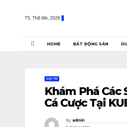
Skip
to
T5. Th8 6th, 2026
content
HOME
BẤT ĐỘNG SẢN
DU
GIẢI TRÍ
Khám Phá Các 
Cá Cược Tại K
By
admin