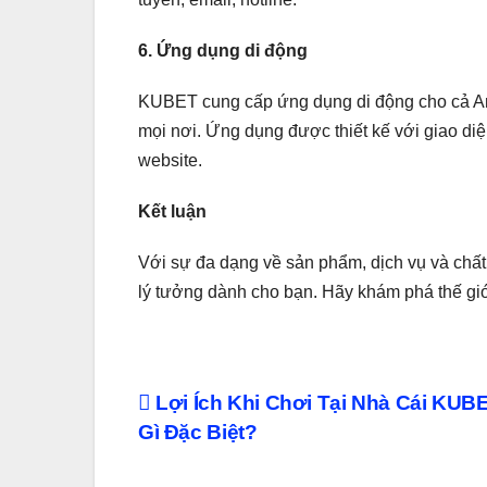
6. Ứng dụng di động
KUBET cung cấp ứng dụng di động cho cả And
mọi nơi. Ứng dụng được thiết kế với giao diệ
website.
Kết luận
Với sự đa dạng về sản phẩm, dịch vụ và chất
lý tưởng dành cho bạn. Hãy khám phá thế giớ
Điều
Lợi Ích Khi Chơi Tại Nhà Cái KUB
Gì Đặc Biệt?
hướng