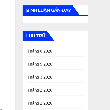
BÌNH LUẬN GẦN ĐÂY
LƯU TRỮ
Tháng 6 2026
Tháng 5 2026
Tháng 3 2026
Tháng 2 2026
Tháng 1 2026
m