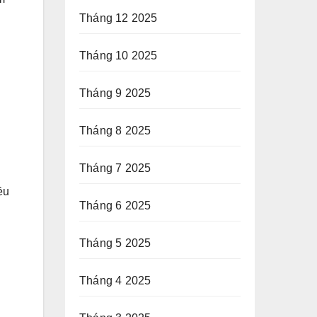
Tháng 12 2025
Tháng 10 2025
Tháng 9 2025
Tháng 8 2025
Tháng 7 2025
ều
Tháng 6 2025
Tháng 5 2025
Tháng 4 2025