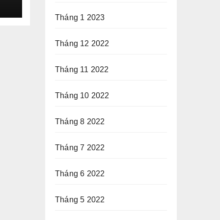
ọc
Tháng 1 2023
Tháng 12 2022
Tháng 11 2022
Tháng 10 2022
Tháng 8 2022
Tháng 7 2022
Tháng 6 2022
Tháng 5 2022