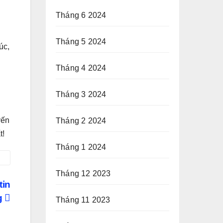
Tháng 6 2024
Tháng 5 2024
úc,
Tháng 4 2024
Tháng 3 2024
yến
Tháng 2 2024
t!
Tháng 1 2024
Tháng 12 2023
tin
g
Tháng 11 2023