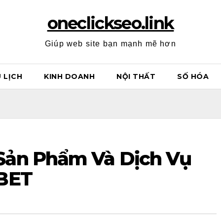
oneclickseo.link
Giúp web site bạn mạnh mẽ hơn
 LỊCH
KINH DOANH
NỘI THẤT
SỐ HÓA
Sản Phẩm Và Dịch Vụ
UBET