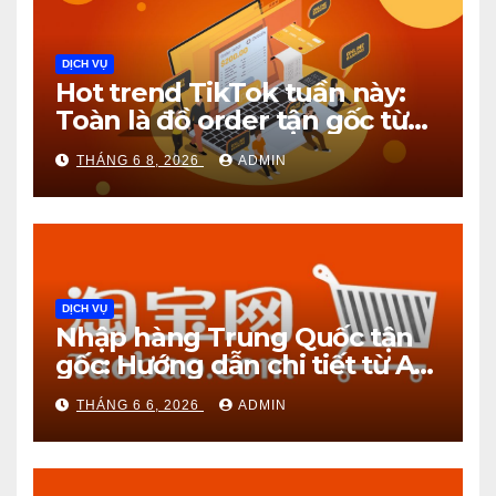
DỊCH VỤ
Hot trend TikTok tuần này:
Toàn là đồ order tận gốc từ
1688!
THÁNG 6 8, 2026
ADMIN
DỊCH VỤ
Nhập hàng Trung Quốc tận
gốc: Hướng dẫn chi tiết từ A
đến Z
THÁNG 6 6, 2026
ADMIN