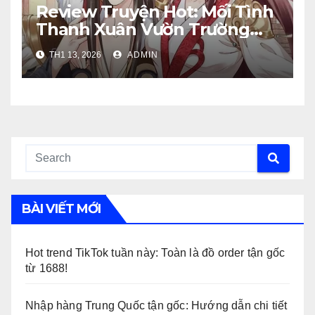
Review Truyện Hot: Mối Tình
Thanh Xuân Vườn Trường
Đáng Đọc Nhất.
TH1 13, 2026
ADMIN
BÀI VIẾT MỚI
Hot trend TikTok tuần này: Toàn là đồ order tận gốc
từ 1688!
Nhập hàng Trung Quốc tận gốc: Hướng dẫn chi tiết