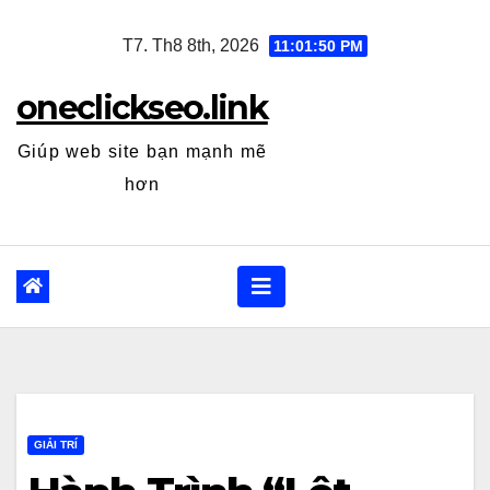
Skip
T7. Th8 8th, 2026
11:01:51 PM
to
content
oneclickseo.link
Giúp web site bạn mạnh mẽ
hơn
GIẢI TRÍ