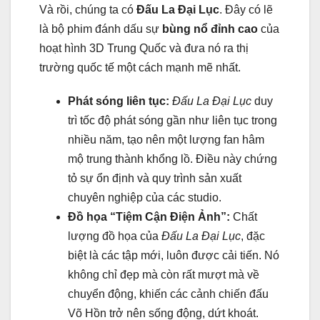
Và rồi, chúng ta có
Đấu La Đại Lục
. Đây có lẽ
là bộ phim đánh dấu sự
bùng nổ đỉnh cao
của
hoạt hình 3D Trung Quốc và đưa nó ra thị
trường quốc tế một cách mạnh mẽ nhất.
Phát sóng liên tục:
Đấu La Đại Lục
duy
trì tốc độ phát sóng gần như liên tục trong
nhiều năm, tạo nên một lượng fan hâm
mộ trung thành khổng lồ. Điều này chứng
tỏ sự ổn định và quy trình sản xuất
chuyên nghiệp của các studio.
Đồ họa “Tiệm Cận Điện Ảnh”:
Chất
lượng đồ họa của
Đấu La Đại Lục
, đặc
biệt là các tập mới, luôn được cải tiến. Nó
không chỉ đẹp mà còn rất mượt mà về
chuyển động, khiến các cảnh chiến đấu
Võ Hồn trở nên sống động, dứt khoát.