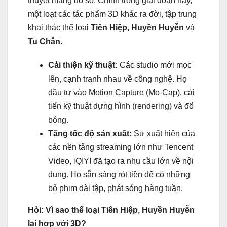
thuyết mạng đồ sộ. Chính trong giai đoạn này,
một loạt các tác phẩm 3D khác ra đời, tập trung
khai thác thể loại
Tiên Hiệp, Huyền Huyễn
và
Tu Chân
.
Cải thiện kỹ thuật:
Các studio mới mọc
lên, cạnh tranh nhau về công nghệ. Họ
đầu tư vào Motion Capture (Mo-Cap), cải
tiến kỹ thuật dựng hình (rendering) và đổ
bóng.
Tăng tốc độ sản xuất:
Sự xuất hiện của
các nền tảng streaming lớn như Tencent
Video, iQIYI đã tạo ra nhu cầu lớn về nội
dung. Họ sẵn sàng rót tiền để có những
bộ phim dài tập, phát sóng hàng tuần.
Hỏi: Vì sao thể loại Tiên Hiệp, Huyền Huyễn
lại hợp với 3D?