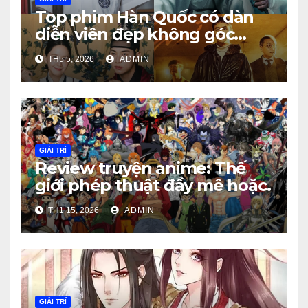
Top phim Hàn Quốc có dàn
diễn viên đẹp không góc
chết
TH5 5, 2026
ADMIN
GIẢI TRÍ
Review truyện anime: Thế
giới phép thuật đầy mê hoặc.
TH1 15, 2026
ADMIN
GIẢI TRÍ