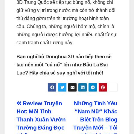
3D Trung Quốc sẽ tiếp tục bùng nổ, không chỉ
giữ vững vị trí trong nước mà còn trở thành đối
thủ đáng gờm trên thị trường hoạt hình toàn
cầu. Chúng ta, những người hâm mộ, chính là
những người được hưởng lợi nhiều nhất từ sự
cạnh tranh chất lượng này.
Bạn nghĩ bộ Donghua 3D nào tiếp theo sẽ
tạo nên một “cú nổ” lớn như Đấu La Đại
Lục? Hãy chia sẻ suy nghĩ với tôi nhé!
Điều
Review Truyện
Những Tình Yêu
Hot: Mối Tình
“Nam Nữ” Khác
hướng
Thanh Xuân Vườn
Biệt Trên Blog
bài
Trường Đáng Đọc
Truyện Mới – Tôi