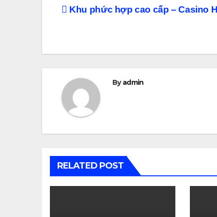
Điều
Khu phức hợp cao cấp – Casino 
hướng
bài
viết
By
admin
RELATED POST