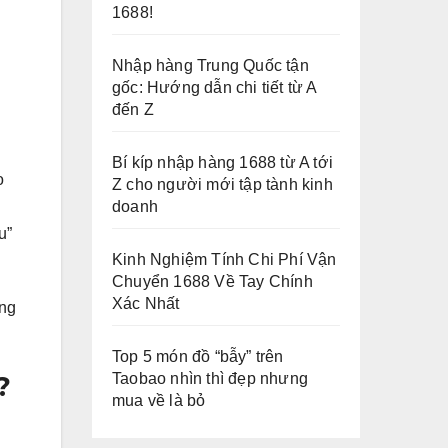
1688!
Nhập hàng Trung Quốc tận
gốc: Hướng dẫn chi tiết từ A
đến Z
Bí kíp nhập hàng 1688 từ A tới
o
Z cho người mới tập tành kinh
doanh
u”
Kinh Nghiệm Tính Chi Phí Vận
Chuyển 1688 Về Tay Chính
Xác Nhất
ông
Top 5 món đồ “bẫy” trên
?
Taobao nhìn thì đẹp nhưng
mua về là bỏ