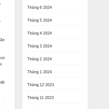
n
Tháng 6 2024
Tháng 5 2024
ư
Tháng 4 2024
cần
Tháng 3 2024
 cơ
Tháng 2 2024
vì
Tháng 1 2024
hết
Tháng 12 2023
Tháng 11 2023