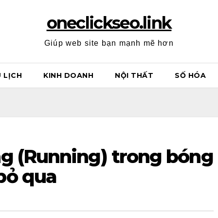
oneclickseo.link
Giúp web site bạn mạnh mẽ hơn
 LỊCH
KINH DOANH
NỘI THẤT
SỐ HÓA
ng (Running) trong bóng
bỏ qua