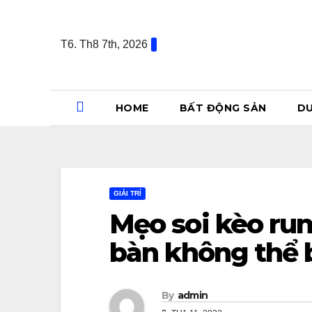
Skip
to
T6. Th8 7th, 2026
content
HOME
BẤT ĐỘNG SẢN
DU
GIẢI TRÍ
Mẹo soi kèo ru
bàn không thể 
By
admin