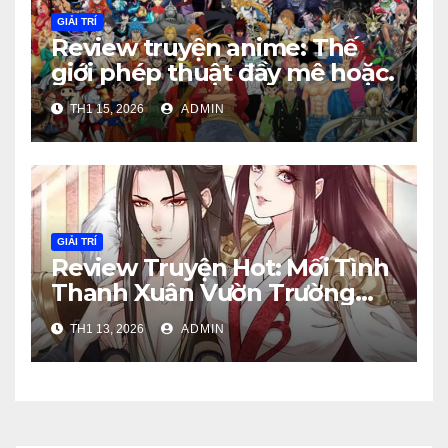
GIẢI TRÍ
Review truyện anime: Thế
giới phép thuật đầy mê hoặc.
TH1 15, 2026
ADMIN
GIẢI TRÍ
Review Truyện Hot: Mối Tình
Thanh Xuân Vườn Trường
Đáng Đọc Nhất.
TH1 13, 2026
ADMIN