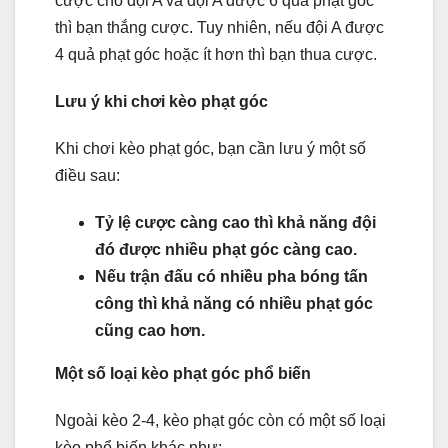
cược cho đội A và đội A được 6 quả phạt góc
thì bạn thắng cược. Tuy nhiên, nếu đội A được
4 quả phạt góc hoặc ít hơn thì bạn thua cược.
Lưu ý khi chơi kèo phạt góc
Khi chơi kèo phạt góc, bạn cần lưu ý một số
điều sau:
Tỷ lệ cược càng cao thì khả năng đội
đó được nhiều phạt góc càng cao.
Nếu trận đấu có nhiều pha bóng tấn
công thì khả năng có nhiều phạt góc
cũng cao hơn.
Một số loại kèo phạt góc phổ biến
Ngoài kèo 2-4, kèo phạt góc còn có một số loại
kèo phổ biến khác như: