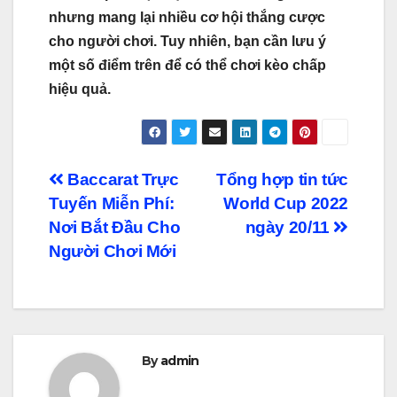
nhưng mang lại nhiều cơ hội thắng cược
cho người chơi. Tuy nhiên, bạn cần lưu ý
một số điểm trên để có thể chơi kèo chấp
hiệu quả.
Điều
Baccarat Trực
Tổng hợp tin tức
Tuyến Miễn Phí:
World Cup 2022
hướng
Nơi Bắt Đầu Cho
ngày 20/11
bài
Người Chơi Mới
viết
By
admin