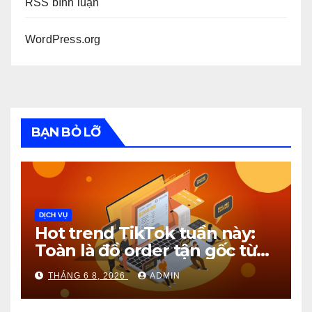
RSS bình luận
WordPress.org
BẠN BỎ LỠ
DỊCH VỤ
Hot trend TikTok tuần này:
Toàn là đồ order tận gốc từ
1688!
THÁNG 6 8, 2026
ADMIN