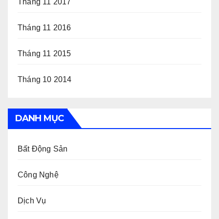
Tháng 11 2017
Tháng 11 2016
Tháng 11 2015
Tháng 10 2014
DANH MỤC
Bất Động Sản
Công Nghệ
Dịch Vụ