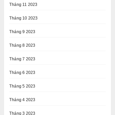
Tháng 11 2023
Tháng 10 2023
Tháng 9 2023
Tháng 8 2023
Tháng 7 2023
Tháng 6 2023
Tháng 5 2023
Tháng 4 2023
Tháng 3 2023