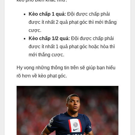
Kèo chấp 1 quả:
Đội được chấp phải
được ít nhất 2 quả phạt góc thì mới thắng
cược.
Kèo chấp 1/2 quả:
Đội được chấp phải
được ít nhất 1 quả phạt góc hoặc hòa thì
mới thắng cược.
Hy vọng những thông tin trên sẽ giúp bạn hiểu
rõ hơn về kèo phạt góc.