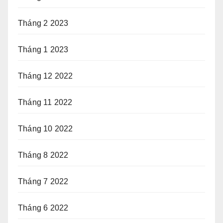
Tháng 2 2023
Tháng 1 2023
Tháng 12 2022
Tháng 11 2022
Tháng 10 2022
Tháng 8 2022
Tháng 7 2022
Tháng 6 2022