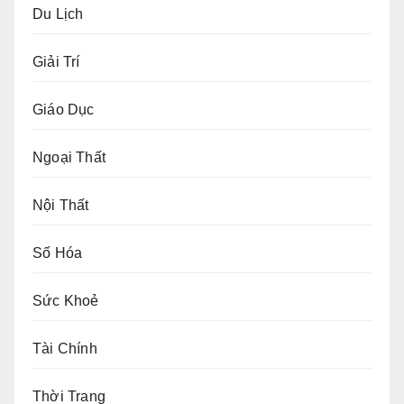
Du Lịch
Giải Trí
Giáo Dục
Ngoại Thất
Nội Thất
Số Hóa
Sức Khoẻ
Tài Chính
Thời Trang