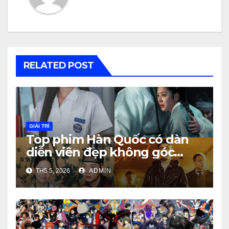
RELATED POST
GIẢI TRÍ
Top phim Hàn Quốc có dàn
diễn viên đẹp không góc
chết
TH5 5, 2026
ADMIN