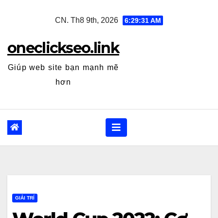
Skip
CN. Th8 9th, 2026
6:29:33 AM
to
content
oneclickseo.link
Giúp web site bạn mạnh mẽ
hơn
GIẢI TRÍ