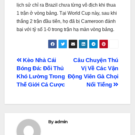
lịch sử chỉ ra Brazil chưa từng vô địch khi thua
1 trận ở vòng bảng. Tại World Cup này, sau khi
thắng 2 trận đầu tiên, họ đã bị Cameroon đánh
bại với tỷ số 1-0 trong trận hạ màn vòng bảng.
Điều
Kèo Nhà Cái
Câu Chuyện Thú
Bóng Đá: Đối Thủ
Vị Về Các Vận
hướng
Khó Lường Trong
Động Viên Gà Chọi
bài
Thế Giới Cá Cược
Nổi Tiếng
viết
By
admin