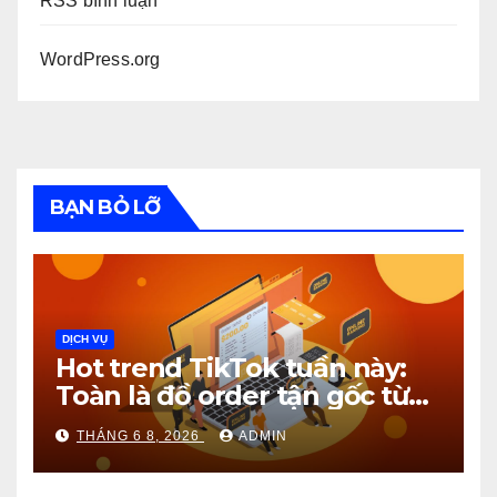
RSS bình luận
WordPress.org
BẠN BỎ LỠ
DỊCH VỤ
Hot trend TikTok tuần này:
Toàn là đồ order tận gốc từ
1688!
THÁNG 6 8, 2026
ADMIN