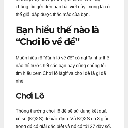
chúng tôii gửi đến bạn bài viết này, mong là có
thể giải đáp được thắc mắc của bạn.
Bạn hiểu thế nào là
“Chơi lô về đề”
Muốn hiểu rõ “đánh lô về đề” có nghĩa như thế
nào thì trước hết các bạn hãy cùng chúng tôi
tìm hiểu xem Chơi lô làgif và chơi đề là gì đã
nhé.
Chơi Lô
Thông thường chơi lô đề sẽ sử dụng kết quả
xổ số (KQXS) để xác định. Và KQXS có 8 giải
trong đó có giải đặc biệt và nó có tới 27 dãy số.