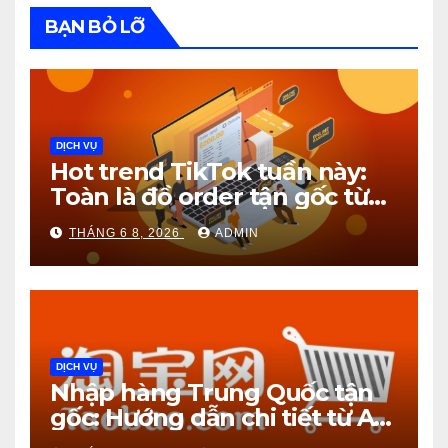
BẠN BỎ LỠ
DỊCH VỤ
Hot trend TikTok tuần này:
Toàn là đồ order tận gốc từ
1688!
THÁNG 6 8, 2026
ADMIN
DỊCH VỤ
Nhập hàng Trung Quốc tận
gốc: Hướng dẫn chi tiết từ A
đến Z