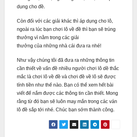
dụng cho đề.
Còn đối với các giải khác thì áp dụng cho lô,
ngoài ra lúc bạn chơi lô về đề thì bạn sẽ trúng
thưởng vì nằm trong các giải
thưởng của những nhà cái đưa ra nhé!
Như vậy chúng tôi đã đưa ra những thông tin
cần thiết về vấn đề nhiều người chơi lô dề thắc
mắc là chơi lô về đề và chơi đề về lô sẽ được
tính tiền như thế nào. Bạn có thể xem hết bài
viết để nắm được các thông tin cần thiết. Mong
rằng từ đó bạn sẽ luôn may mắn trong các ván
lô đề sắp tới nhé. Chúc bạn sớm thành công.