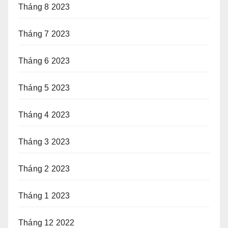
Tháng 8 2023
Tháng 7 2023
Tháng 6 2023
Tháng 5 2023
Tháng 4 2023
Tháng 3 2023
Tháng 2 2023
Tháng 1 2023
Tháng 12 2022