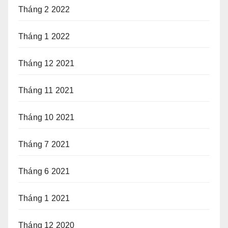
Tháng 2 2022
Tháng 1 2022
Tháng 12 2021
Tháng 11 2021
Tháng 10 2021
Tháng 7 2021
Tháng 6 2021
Tháng 1 2021
Tháng 12 2020