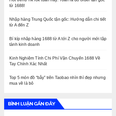
từ 1688!
Nhập hàng Trung Quốc tận gốc: Hướng dẫn chi tiết
từ A đến Z
Bí kíp nhập hàng 1688 từ A tới Z cho người mới tập
tành kinh doanh
Kinh Nghiệm Tính Chi Phí Vận Chuyển 1688 Về
Tay Chính Xác Nhất
Top 5 món đồ “bẫy” trên Taobao nhìn thì đẹp nhưng
mua về là bỏ
BÌNH LUẬN GẦN ĐÂY