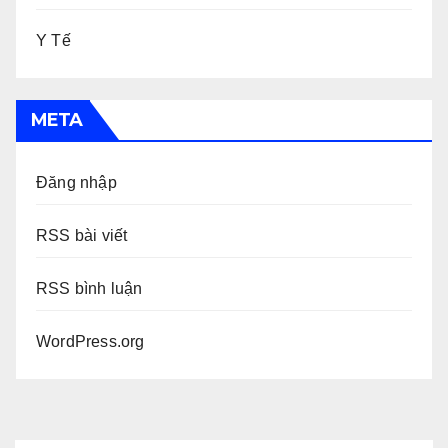
Y Tế
META
Đăng nhập
RSS bài viết
RSS bình luận
WordPress.org