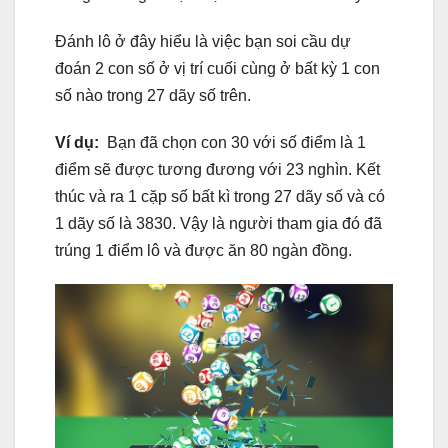
Đánh lô ở đây hiểu là việc bạn soi cầu dự
đoán 2 con số ở vị trí cuối cùng ở bất kỳ 1 con
số nào trong 27 dãy số trên.
Ví dụ:
Bạn đã chọn con 30 với số điểm là 1
điểm sẽ được tương đương với 23 nghìn. Kết
thúc và ra 1 cặp số bất kì trong 27 dãy số và có
1 dãy số là 3830. Vậy là người tham gia đó đã
trúng 1 điểm lô và được ăn 80 ngàn đồng.