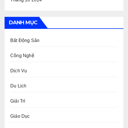
DANH MỤC
Bất Động Sản
Công Nghệ
Dịch Vụ
Du Lịch
Giải Trí
Giáo Dục