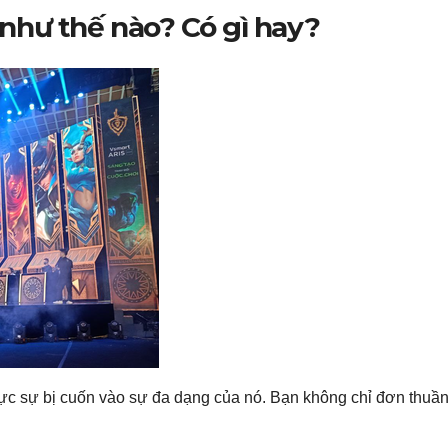
 như thế nào? Có gì hay?
hực sự bị cuốn vào sự đa dạng của nó. Bạn không chỉ đơn thuầ