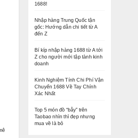
1688!
Nhập hàng Trung Quốc tận
gốc: Hướng dẫn chi tiết từ A
đến Z
Bí kíp nhập hàng 1688 từ A tới
Z cho người mới tập tành kinh
doanh
Kinh Nghiệm Tính Chi Phí Vận
Chuyển 1688 Về Tay Chính
Xác Nhất
Top 5 món đồ “bẫy” trên
Taobao nhìn thì đẹp nhưng
mua về là bỏ
 mê