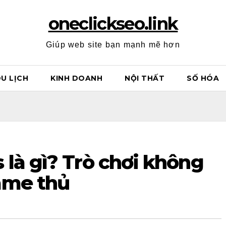
oneclickseo.link
Giúp web site bạn mạnh mẽ hơn
U LỊCH
KINH DOANH
NỘI THẤT
SỐ HÓA
 là gì? Trò chơi không
ame thủ