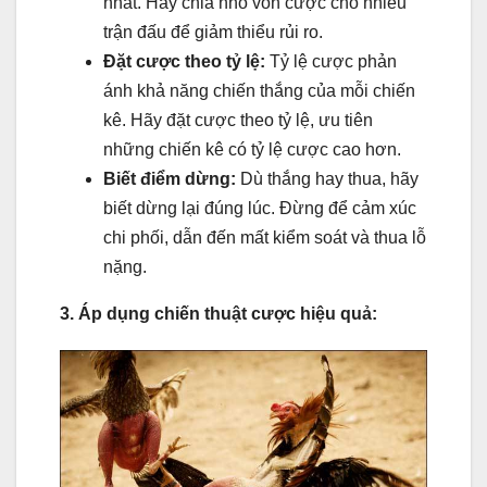
nhất. Hãy chia nhỏ vốn cược cho nhiều
trận đấu để giảm thiểu rủi ro.
Đặt cược theo tỷ lệ:
Tỷ lệ cược phản
ánh khả năng chiến thắng của mỗi chiến
kê. Hãy đặt cược theo tỷ lệ, ưu tiên
những chiến kê có tỷ lệ cược cao hơn.
Biết điểm dừng:
Dù thắng hay thua, hãy
biết dừng lại đúng lúc. Đừng để cảm xúc
chi phối, dẫn đến mất kiểm soát và thua lỗ
nặng.
3. Áp dụng chiến thuật cược hiệu quả: