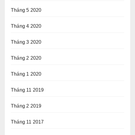
Tháng 5 2020
Tháng 4 2020
Tháng 3 2020
Tháng 2 2020
Tháng 1 2020
Tháng 11 2019
Tháng 2 2019
Tháng 11 2017