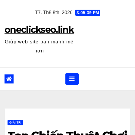
Skip
T7. Th8 8th, 2026
3:05:39 PM
to
content
oneclickseo.link
Giúp web site bạn mạnh mẽ
hơn
GIẢI TRÍ