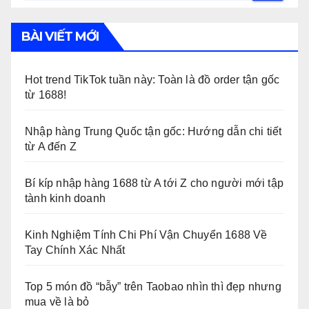
BÀI VIẾT MỚI
Hot trend TikTok tuần này: Toàn là đồ order tận gốc
từ 1688!
Nhập hàng Trung Quốc tận gốc: Hướng dẫn chi tiết
từ A đến Z
Bí kíp nhập hàng 1688 từ A tới Z cho người mới tập
tành kinh doanh
Kinh Nghiệm Tính Chi Phí Vận Chuyển 1688 Về
Tay Chính Xác Nhất
Top 5 món đồ “bẫy” trên Taobao nhìn thì đẹp nhưng
mua về là bỏ