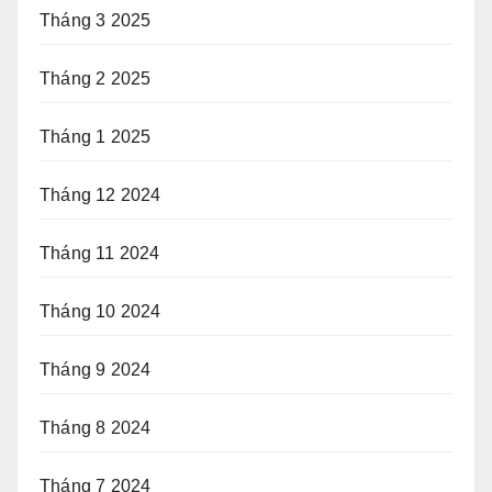
Tháng 3 2025
Tháng 2 2025
Tháng 1 2025
Tháng 12 2024
Tháng 11 2024
Tháng 10 2024
Tháng 9 2024
Tháng 8 2024
Tháng 7 2024