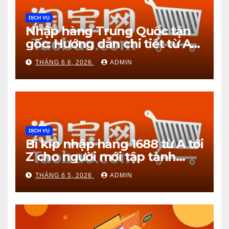
DỊCH VỤ
Nhập hàng Trung Quốc tận
gốc: Hướng dẫn chi tiết từ A
đến Z
THÁNG 6 6, 2026
ADMIN
DỊCH VỤ
Bí kíp nhập hàng 1688 từ A tới
Z cho người mới tập tành
kinh doanh
THÁNG 6 5, 2026
ADMIN