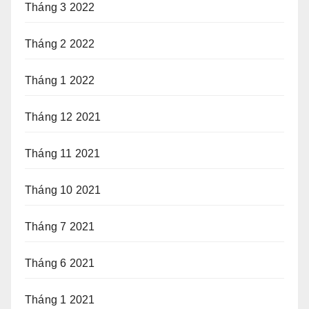
Tháng 3 2022
Tháng 2 2022
Tháng 1 2022
Tháng 12 2021
Tháng 11 2021
Tháng 10 2021
Tháng 7 2021
Tháng 6 2021
Tháng 1 2021