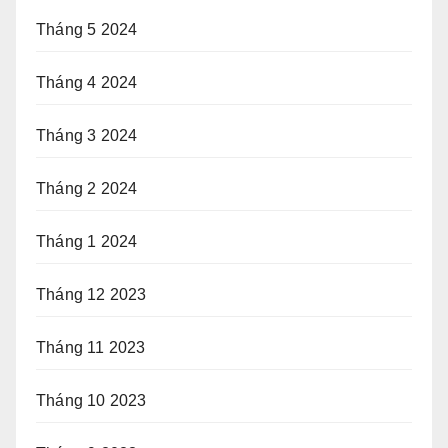
Tháng 5 2024
Tháng 4 2024
Tháng 3 2024
Tháng 2 2024
Tháng 1 2024
Tháng 12 2023
Tháng 11 2023
Tháng 10 2023