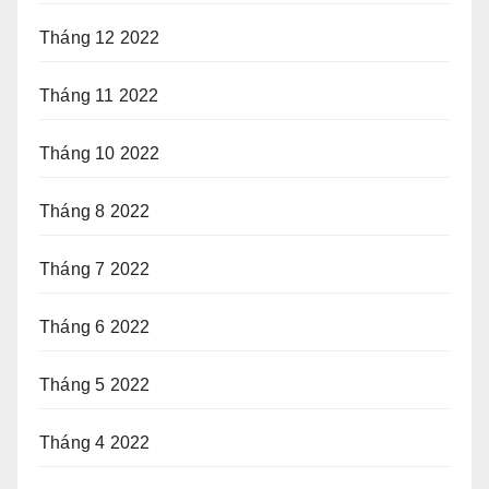
Tháng 12 2022
Tháng 11 2022
Tháng 10 2022
Tháng 8 2022
Tháng 7 2022
Tháng 6 2022
Tháng 5 2022
Tháng 4 2022