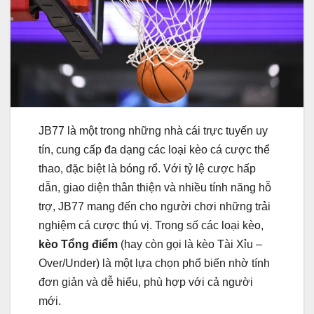
JB77 là một trong những nhà cái trực tuyến uy
tín, cung cấp đa dạng các loại kèo cá cược thể
thao, đặc biệt là bóng rổ. Với tỷ lệ cược hấp
dẫn, giao diện thân thiện và nhiều tính năng hỗ
trợ, JB77 mang đến cho người chơi những trải
nghiệm cá cược thú vị. Trong số các loại kèo,
kèo Tổng điểm
(hay còn gọi là kèo Tài Xỉu –
Over/Under) là một lựa chọn phổ biến nhờ tính
đơn giản và dễ hiểu, phù hợp với cả người
mới.