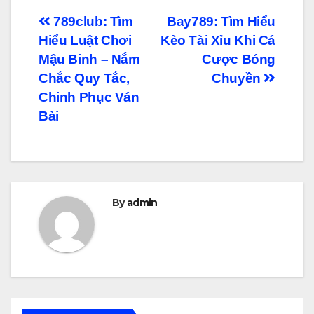
Điều
789club: Tìm
Bay789: Tìm Hiểu
Hiểu Luật Chơi
Kèo Tài Xỉu Khi Cá
hướng
Mậu Binh – Nắm
Cược Bóng
bài
Chắc Quy Tắc,
Chuyền
Chinh Phục Ván
viết
Bài
By
admin