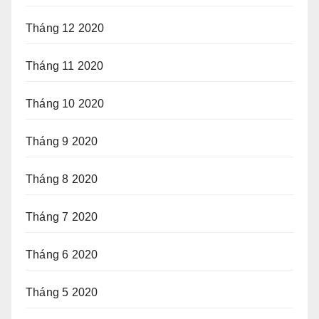
Tháng 12 2020
Tháng 11 2020
Tháng 10 2020
Tháng 9 2020
Tháng 8 2020
Tháng 7 2020
Tháng 6 2020
Tháng 5 2020