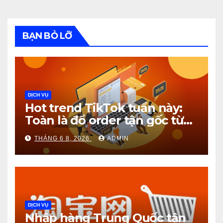
BẠN BỎ LỠ
DỊCH VỤ
Hot trend TikTok tuần này:
Toàn là đồ order tận gốc từ
1688!
THÁNG 6 8, 2026
ADMIN
DỊCH VỤ
Nhập hàng Trung Quốc tận