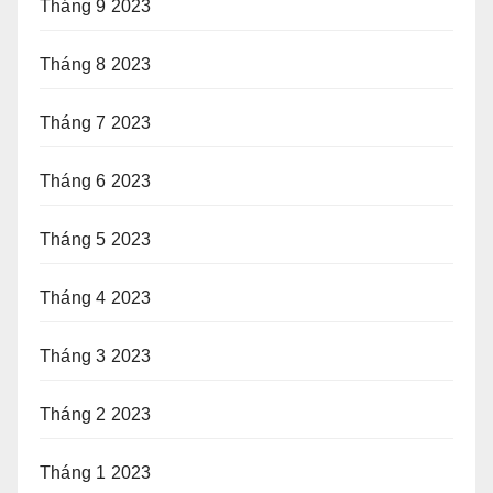
Tháng 9 2023
Tháng 8 2023
Tháng 7 2023
Tháng 6 2023
Tháng 5 2023
Tháng 4 2023
Tháng 3 2023
Tháng 2 2023
Tháng 1 2023