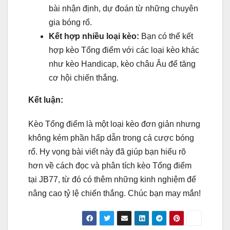
bài nhận định, dự đoán từ những chuyên
gia bóng rổ.
Kết hợp nhiều loại kèo:
Bạn có thể kết
hợp kèo Tổng điểm với các loại kèo khác
như kèo Handicap, kèo châu Âu để tăng
cơ hội chiến thắng.
Kết luận:
Kèo Tổng điểm là một loại kèo đơn giản nhưng
không kém phần hấp dẫn trong cá cược bóng
rổ. Hy vọng bài viết này đã giúp bạn hiểu rõ
hơn về cách đọc và phân tích kèo Tổng điểm
tại JB77, từ đó có thêm những kinh nghiệm để
nâng cao tỷ lệ chiến thắng. Chúc bạn may mắn!