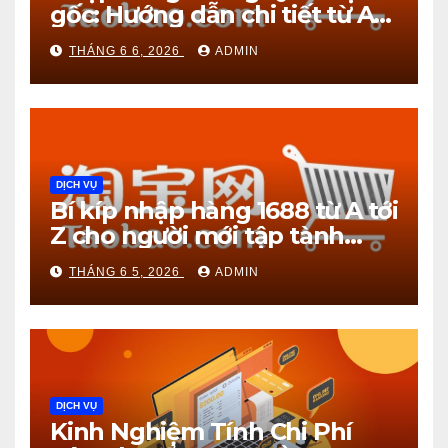
gốc: Hướng dẫn chi tiết từ A
đến Z
THÁNG 6 6, 2026
ADMIN
DỊCH VỤ
Bí kíp nhập hàng 1688 từ A tới
Z cho người mới tập tành
kinh doanh
THÁNG 6 5, 2026
ADMIN
DỊCH VỤ
Kinh Nghiệm Tính Chi Phí