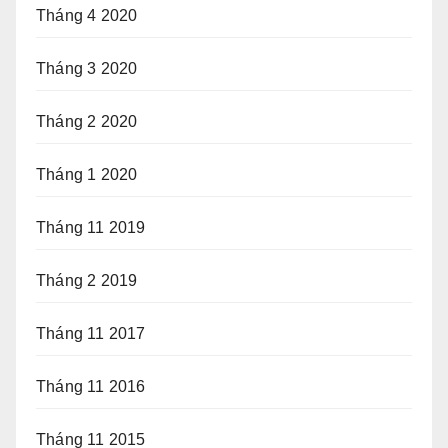
Tháng 4 2020
Tháng 3 2020
Tháng 2 2020
Tháng 1 2020
Tháng 11 2019
Tháng 2 2019
Tháng 11 2017
Tháng 11 2016
Tháng 11 2015