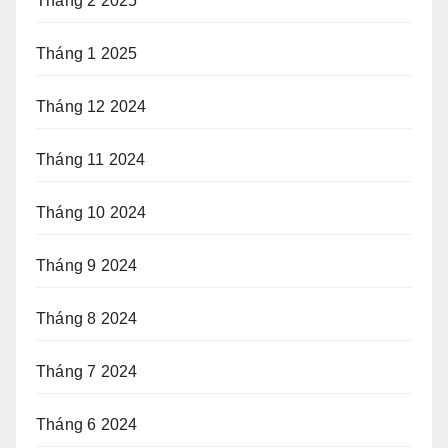
Tháng 2 2025
Tháng 1 2025
Tháng 12 2024
Tháng 11 2024
Tháng 10 2024
Tháng 9 2024
Tháng 8 2024
Tháng 7 2024
Tháng 6 2024