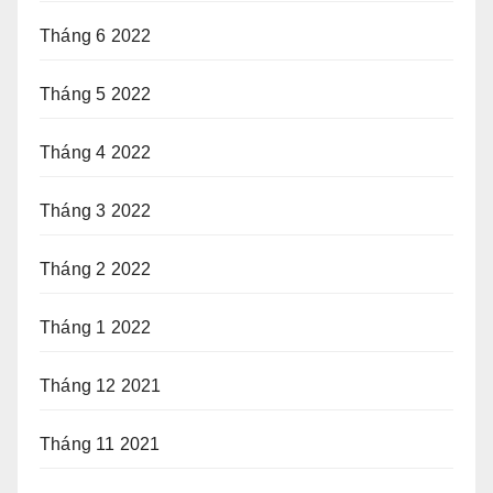
Tháng 6 2022
Tháng 5 2022
Tháng 4 2022
Tháng 3 2022
Tháng 2 2022
Tháng 1 2022
Tháng 12 2021
Tháng 11 2021