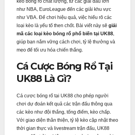
kèo bóng rổ chất lượng, từ các giải đấu lớn
như NBA, EuroLeague đến các giải khu vực
như VBA. Để chơi hiệu quả, việc hiểu rõ các
loại kèo là yếu tố then chốt. Bài viết này sẽ
giải
mã các loại kèo bóng rổ phổ biến tại UK88
,
giúp bạn nắm vững cách chơi, tỷ lệ thưởng và
mẹo để tối ưu hóa chiến thắng.
Cá Cược Bóng Rổ Tại
UK88 Là Gì?
Cá cược bóng rổ tại UK88 cho phép người
chơi dự đoán kết quả các trận đấu thông qua
các kèo như đội thắng, tổng điểm, kèo chấp.
Với giao diện thân thiện, tỷ lệ kèo cập nhật theo
thời gian thực và livestream trận đấu, UK88