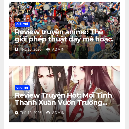
GIẢI TRÍ
Review truyện anime: Thế
giới phép thuật đầy mê hoặc.
TH1 15, 2026
ADMIN
GIẢI TRÍ
Review Truyện Hot: Mối Tình
Thanh Xuân Vườn Trường
Đáng Đọc Nhất.
TH1 13, 2026
ADMIN