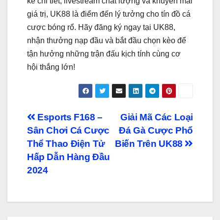
kê chi tiết, livestream chất lượng và khuyến mãi
giá trị, UK88 là điểm đến lý tưởng cho tín đồ cá
cược bóng rổ. Hãy đăng ký ngay tại UK88,
nhận thưởng nạp đầu và bắt đầu chọn kèo để
tận hưởng những trận đấu kịch tính cùng cơ
hội thắng lớn!
Điều
Esports F168 –
Giải Mã Các Loại
Sân Chơi Cá Cược
Đá Gà Cược Phổ
hướng
Thể Thao Điện Tử
Biến Trên UK88
bài
Hấp Dẫn Hàng Đầu
2024
viết