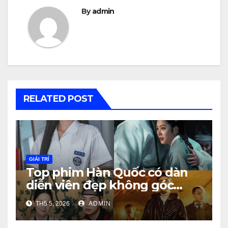
By
admin
RELATED POST
GIẢI TRÍ
Top phim Hàn Quốc có dàn
diễn viên đẹp không góc
chết
TH5 5, 2026
ADMIN