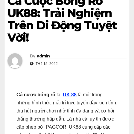
Cá Cược Bóng Rổ
UK88: Trải Nghiệm
Trên Di Động Tuyệt
Vời!
By
admin
TH4 15, 2022
Cá cược bóng rổ
tại
UK 88
là một trong
những hình thức giải trí trực tuyến đầy kịch tính,
thu hút người chơi nhờ tính đa dạng và cơ hội
thắng thưởng hấp dẫn. Là nhà cái uy tín được
cấp phép bởi PAGCOR, UK88 cung cấp các