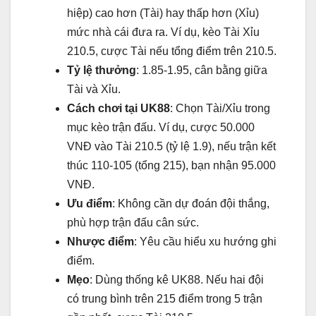
hiệp) cao hơn (Tài) hay thấp hơn (Xỉu)
mức nhà cái đưa ra. Ví dụ, kèo Tài Xỉu
210.5, cược Tài nếu tổng điểm trên 210.5.
Tỷ lệ thưởng
: 1.85-1.95, cân bằng giữa
Tài và Xỉu.
Cách chơi tại UK88
: Chọn Tài/Xỉu trong
mục kèo trận đấu. Ví dụ, cược 50.000
VNĐ vào Tài 210.5 (tỷ lệ 1.9), nếu trận kết
thúc 110-105 (tổng 215), bạn nhận 95.000
VNĐ.
Ưu điểm
: Không cần dự đoán đội thắng,
phù hợp trận đấu cân sức.
Nhược điểm
: Yêu cầu hiểu xu hướng ghi
điểm.
Mẹo
: Dùng thống kê UK88. Nếu hai đội
có trung bình trên 215 điểm trong 5 trận