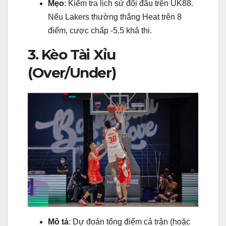
Mẹo
: Kiểm tra lịch sử đối đầu trên UK88.
Nếu Lakers thường thắng Heat trên 8
điểm, cược chấp -5.5 khả thi.
3. Kèo Tài Xỉu
(Over/Under)
Mô tả
: Dự đoán tổng điểm cả trận (hoặc