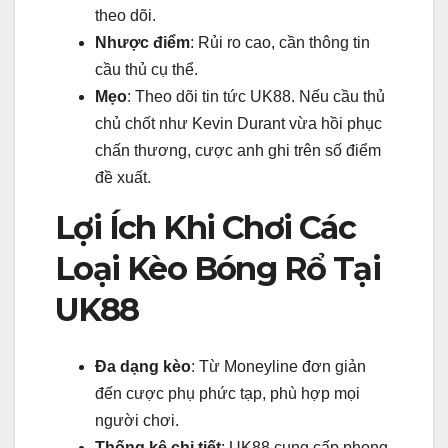
theo dõi.
Nhược điểm
: Rủi ro cao, cần thông tin
cầu thủ cụ thể.
Mẹo
: Theo dõi tin tức UK88. Nếu cầu thủ
chủ chốt như Kevin Durant vừa hồi phục
chấn thương, cược anh ghi trên số điểm
đề xuất.
Lợi Ích Khi Chơi Các
Loại Kèo Bóng Rổ Tại
UK88
Đa dạng kèo
: Từ Moneyline đơn giản
đến cược phụ phức tạp, phù hợp mọi
người chơi.
Thống kê chi tiết
: UK88 cung cấp phong