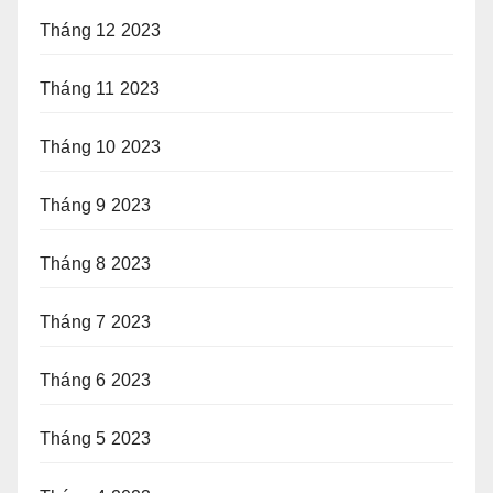
Tháng 12 2023
Tháng 11 2023
Tháng 10 2023
Tháng 9 2023
Tháng 8 2023
Tháng 7 2023
Tháng 6 2023
Tháng 5 2023