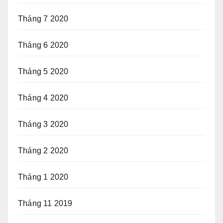
Tháng 7 2020
Tháng 6 2020
Tháng 5 2020
Tháng 4 2020
Tháng 3 2020
Tháng 2 2020
Tháng 1 2020
Tháng 11 2019