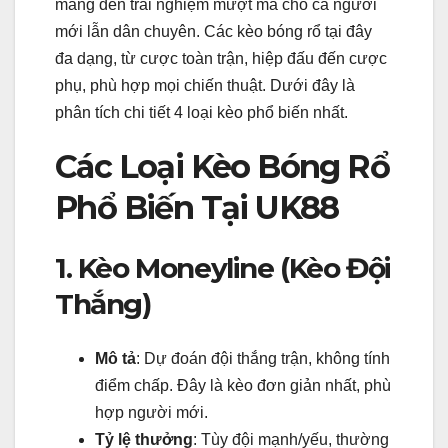
mang đến trải nghiệm mượt mà cho cả người
mới lẫn dân chuyên. Các kèo bóng rổ tại đây
đa dạng, từ cược toàn trận, hiệp đấu đến cược
phụ, phù hợp mọi chiến thuật. Dưới đây là
phân tích chi tiết 4 loại kèo phổ biến nhất.
Các Loại Kèo Bóng Rổ
Phổ Biến Tại UK88
1. Kèo Moneyline (Kèo Đội
Thắng)
Mô tả
: Dự đoán đội thắng trận, không tính
điểm chấp. Đây là kèo đơn giản nhất, phù
hợp người mới.
Tỷ lệ thưởng
: Tùy đội mạnh/yếu, thường