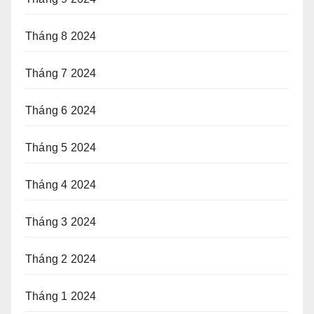
Tháng 8 2024
Tháng 7 2024
Tháng 6 2024
Tháng 5 2024
Tháng 4 2024
Tháng 3 2024
Tháng 2 2024
Tháng 1 2024