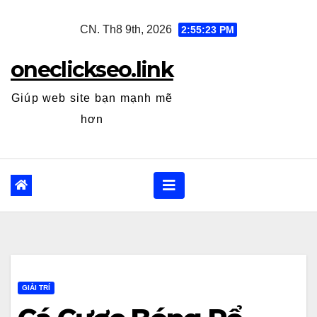
Skip
CN. Th8 9th, 2026
2:55:24 PM
to
content
oneclickseo.link
Giúp web site bạn mạnh mẽ
hơn
GIẢI TRÍ