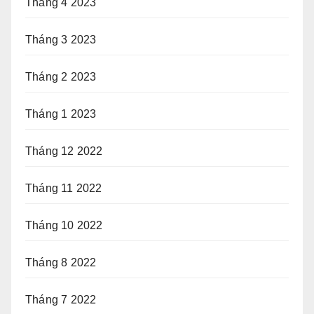
Tháng 4 2023
Tháng 3 2023
Tháng 2 2023
Tháng 1 2023
Tháng 12 2022
Tháng 11 2022
Tháng 10 2022
Tháng 8 2022
Tháng 7 2022