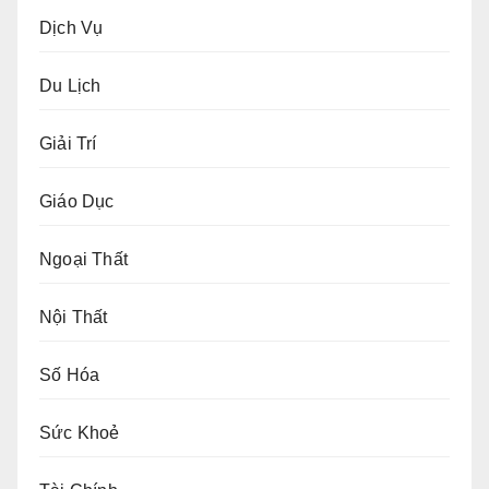
Dịch Vụ
Du Lịch
Giải Trí
Giáo Dục
Ngoại Thất
Nội Thất
Số Hóa
Sức Khoẻ