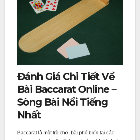
Đánh Giá Chi Tiết Về
Bài Baccarat Online –
Sòng Bài Nổi Tiếng
Nhất
Baccarat là một trò chơi bài phổ biến tại các