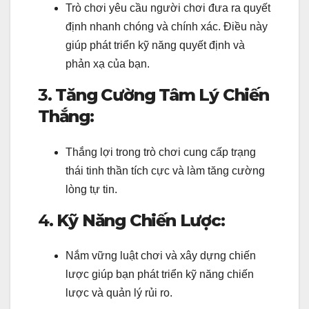
Trò chơi yêu cầu người chơi đưa ra quyết
định nhanh chóng và chính xác. Điều này
giúp phát triển kỹ năng quyết định và
phản xạ của bạn.
3.
Tăng Cường Tâm Lý Chiến
Thắng:
Thắng lợi trong trò chơi cung cấp trạng
thái tinh thần tích cực và làm tăng cường
lòng tự tin.
4.
Kỹ Năng Chiến Lược:
Nắm vững luật chơi và xây dựng chiến
lược giúp bạn phát triển kỹ năng chiến
lược và quản lý rủi ro.