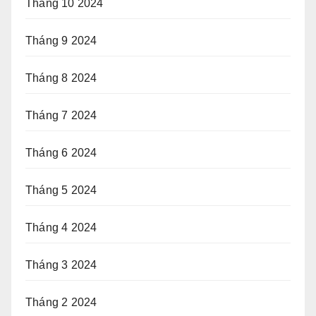
Tháng 10 2024
Tháng 9 2024
Tháng 8 2024
Tháng 7 2024
Tháng 6 2024
Tháng 5 2024
Tháng 4 2024
Tháng 3 2024
Tháng 2 2024