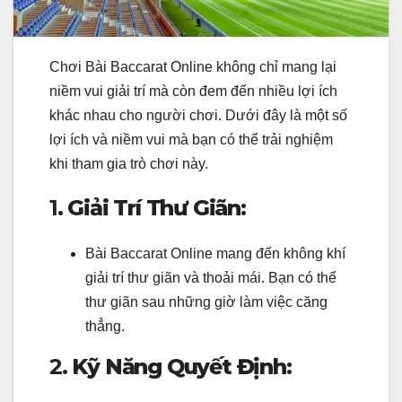
Chơi Bài Baccarat Online không chỉ mang lại
niềm vui giải trí mà còn đem đến nhiều lợi ích
khác nhau cho người chơi. Dưới đây là một số
lợi ích và niềm vui mà bạn có thể trải nghiệm
khi tham gia trò chơi này.
1.
Giải Trí Thư Giãn:
Bài Baccarat Online mang đến không khí
giải trí thư giãn và thoải mái. Bạn có thể
thư giãn sau những giờ làm việc căng
thẳng.
2.
Kỹ Năng Quyết Định: