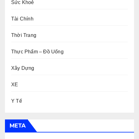
Sức Khoẻ
Tài Chính
Thời Trang
Thực Phẩm – Đồ Uống
Xây Dựng
XE
Y Tế
META