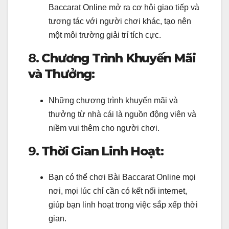
Baccarat Online mở ra cơ hội giao tiếp và
tương tác với người chơi khác, tạo nên
một môi trường giải trí tích cực.
8.
Chương Trình Khuyến Mãi
và Thưởng:
Những chương trình khuyến mãi và
thưởng từ nhà cái là nguồn động viên và
niềm vui thêm cho người chơi.
9.
Thời Gian Linh Hoạt:
Bạn có thể chơi Bài Baccarat Online mọi
nơi, mọi lúc chỉ cần có kết nối internet,
giúp bạn linh hoạt trong việc sắp xếp thời
gian.