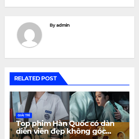
By
admin
RELATED POST
GIẢI TRÍ
Top phim Hàn Quốc có dàn
diễn viên đẹp không góc
chết