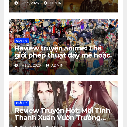
TH5 5, 2026
ADMIN
GIẢI TRÍ
Review truyện anime: Thế
giới phép thuật đầy mê hoặc.
TH1 15, 2026
ADMIN
GIẢI TRÍ
Review Truyện Hot: Mối Tình
Thanh Xuân Vườn Trường
Đáng Đọc Nhất.