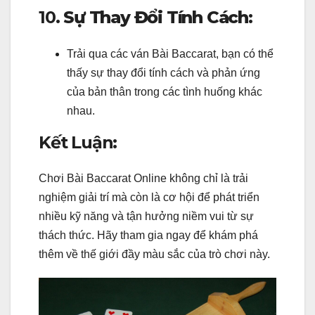
10.
Sự Thay Đổi Tính Cách:
Trải qua các ván Bài Baccarat, bạn có thể
thấy sự thay đổi tính cách và phản ứng
của bản thân trong các tình huống khác
nhau.
Kết Luận:
Chơi Bài Baccarat Online không chỉ là trải
nghiệm giải trí mà còn là cơ hội để phát triển
nhiều kỹ năng và tận hưởng niềm vui từ sự
thách thức. Hãy tham gia ngay để khám phá
thêm về thế giới đầy màu sắc của trò chơi này.