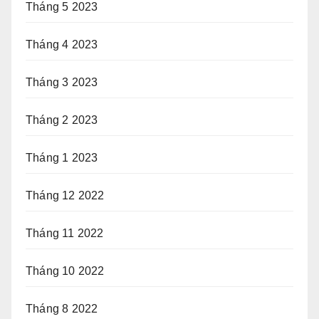
Tháng 5 2023
Tháng 4 2023
Tháng 3 2023
Tháng 2 2023
Tháng 1 2023
Tháng 12 2022
Tháng 11 2022
Tháng 10 2022
Tháng 8 2022