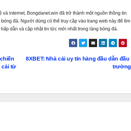
 và internet, Bongdanet.win đã trở thành một nguồn thông tin
 bóng đá. Người dùng có thể truy cập vào trang web này để tìm
u hấp dẫn và cập nhật tin tức mới nhất trong làng bóng đá.
 chiến
8XBET: Nhà cái uy tín hàng đầu dẫn đầu 
 cái từ
trườn