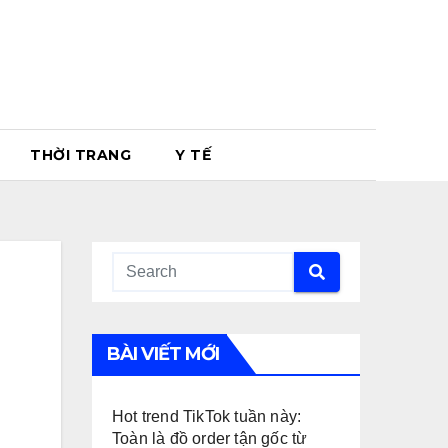
THỜI TRANG
Y TẾ
BÀI VIẾT MỚI
Hot trend TikTok tuần này:
Toàn là đồ order tận gốc từ