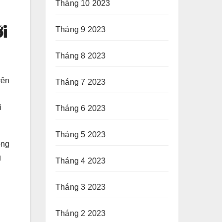
Tháng 10 2023
i
Tháng 9 2023
Tháng 8 2023
rên
Tháng 7 2023
i
Tháng 6 2023
Tháng 5 2023
óng
g
Tháng 4 2023
Tháng 3 2023
Tháng 2 2023