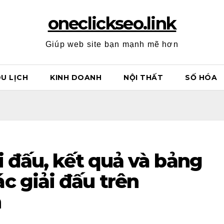
oneclickseo.link
Giúp web site bạn mạnh mẽ hơn
U LỊCH
KINH DOANH
NỘI THẤT
SỐ HÓA
hi đấu, kết quả và bảng
c giải đấu trên
n