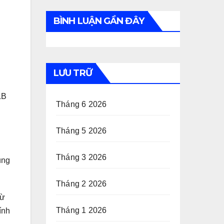
BÌNH LUẬN GẦN ĐÂY
LƯU TRỮ
LB
Tháng 6 2026
Tháng 5 2026
Tháng 3 2026
ung
Tháng 2 2026
từ
Tháng 1 2026
ính