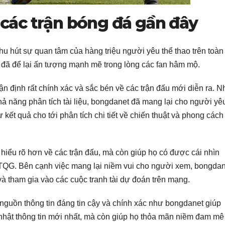
 các trận bóng đá gần đây
hu hút sự quan tâm của hàng triệu người yêu thể thao trên toàn
u đã để lại ấn tượng mạnh mẽ trong lòng các fan hâm mộ.
 định rất chính xác và sắc bén về các trận đấu mới diễn ra. 
ả năng phân tích tài liệu, bongdanet đã mang lại cho người yê
 kết quả cho tới phân tích chi tiết về chiến thuật và phong cách 
hiểu rõ hơn về các trận đấu, mà còn giúp họ có được cái nhìn
QG. Bên cạnh việc mang lại niềm vui cho người xem, bongdan
à tham gia vào các cuộc tranh tài dự đoán trên mạng.
 nguồn thông tin đáng tin cậy và chính xác như bongdanet giúp
hật thông tin mới nhất, mà còn giúp họ thỏa mãn niềm đam mê