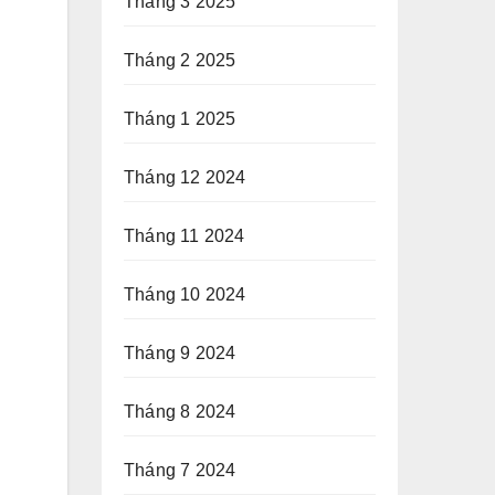
Tháng 3 2025
Tháng 2 2025
Tháng 1 2025
Tháng 12 2024
Tháng 11 2024
Tháng 10 2024
Tháng 9 2024
Tháng 8 2024
Tháng 7 2024