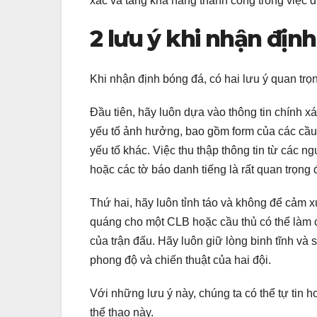
xác và tăng khả năng thành công trong việc 
2 lưu ý khi nhận địn
Khi nhận định bóng đá, có hai lưu ý quan tr
Đầu tiên, hãy luôn dựa vào thông tin chính x
yếu tố ảnh hưởng, bao gồm form của các cầu t
yếu tố khác. Việc thu thập thông tin từ các 
hoặc các tờ báo danh tiếng là rất quan trọng 
Thứ hai, hãy luôn tỉnh táo và không để cảm x
quáng cho một CLB hoặc cầu thủ có thể làm c
của trận đấu. Hãy luôn giữ lòng binh tĩnh và 
phong độ và chiến thuật của hai đội.
Với những lưu ý này, chúng ta có thể tự tin
thể thao này.