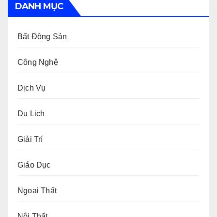
DANH MỤC
Bất Động Sản
Công Nghệ
Dịch Vụ
Du Lịch
Giải Trí
Giáo Dục
Ngoại Thất
Nội Thất