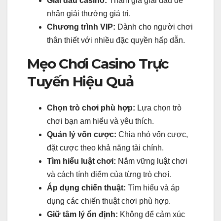
Giải đấu casino:
Tham gia giải đấu để
nhận giải thưởng giá trị.
Chương trình VIP:
Dành cho người chơi
thân thiết với nhiều đặc quyền hấp dẫn.
Mẹo Chơi Casino Trực
Tuyến Hiệu Quả
Chọn trò chơi phù hợp:
Lựa chọn trò
chơi bạn am hiểu và yêu thích.
Quản lý vốn cược:
Chia nhỏ vốn cược,
đặt cược theo khả năng tài chính.
Tìm hiểu luật chơi:
Nắm vững luật chơi
và cách tính điểm của từng trò chơi.
Áp dụng chiến thuật:
Tìm hiểu và áp
dụng các chiến thuật chơi phù hợp.
Giữ tâm lý ổn định:
Không để cảm xúc