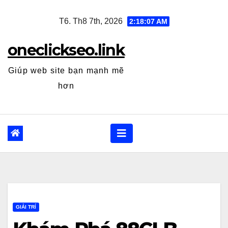
Skip
T6. Th8 7th, 2026
2:18:08 AM
to
content
oneclickseo.link
Giúp web site bạn mạnh mẽ
hơn
GIẢI TRÍ