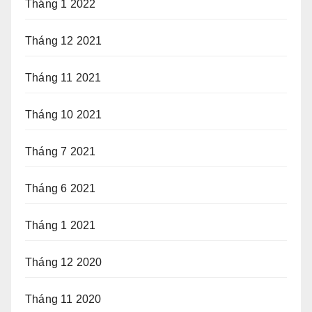
Tháng 1 2022
Tháng 12 2021
Tháng 11 2021
Tháng 10 2021
Tháng 7 2021
Tháng 6 2021
Tháng 1 2021
Tháng 12 2020
Tháng 11 2020