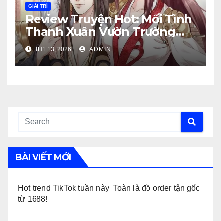
GIẢI TRÍ
Review Truyện Hot: Mối Tình
Thanh Xuân Vườn Trường
Đáng Đọc Nhất.
TH1 13, 2026
ADMIN
BÀI VIẾT MỚI
Hot trend TikTok tuần này: Toàn là đồ order tận gốc
từ 1688!