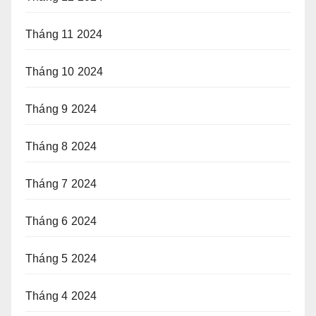
Tháng 11 2024
Tháng 10 2024
Tháng 9 2024
Tháng 8 2024
Tháng 7 2024
Tháng 6 2024
Tháng 5 2024
Tháng 4 2024