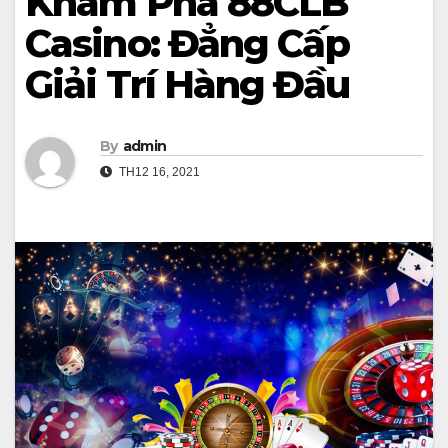
Khám Phá 88CLB
Casino: Đẳng Cấp
Giải Trí Hàng Đầu
By
admin
TH12 16, 2021