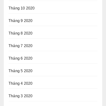
Tháng 10 2020
Tháng 9 2020
Tháng 8 2020
Tháng 7 2020
Tháng 6 2020
Tháng 5 2020
Tháng 4 2020
Tháng 3 2020