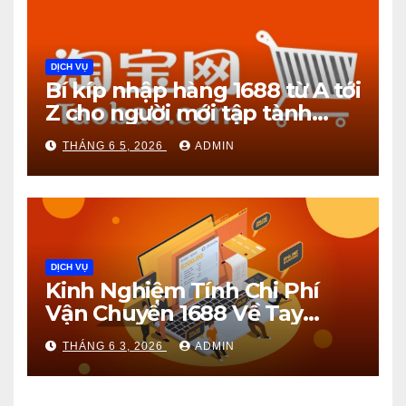
DỊCH VỤ
Bí kíp nhập hàng 1688 từ A tới
Z cho người mới tập tành
kinh doanh
THÁNG 6 5, 2026
ADMIN
DỊCH VỤ
Kinh Nghiệm Tính Chi Phí
Vận Chuyển 1688 Về Tay
Chính Xác Nhất
THÁNG 6 3, 2026
ADMIN