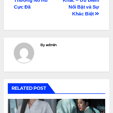
Thưởng Nổ Hũ
Khác – Ưu Điểm
bài
Cực Đã
Nổi Bật và Sự
Khác Biệt
viết
By
admin
RELATED POST