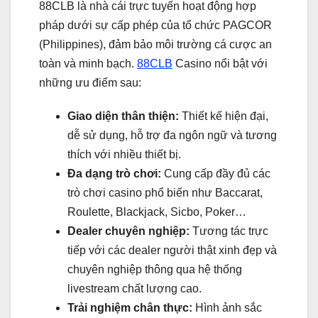
88CLB là nhà cái trực tuyến hoạt động hợp
pháp dưới sự cấp phép của tổ chức PAGCOR
(Philippines), đảm bảo môi trường cá cược an
toàn và minh bạch.
88CLB
Casino nổi bật với
những ưu điểm sau:
Giao diện thân thiện:
Thiết kế hiện đại,
dễ sử dụng, hỗ trợ đa ngôn ngữ và tương
thích với nhiều thiết bị.
Đa dạng trò chơi:
Cung cấp đầy đủ các
trò chơi casino phổ biến như Baccarat,
Roulette, Blackjack, Sicbo, Poker…
Dealer chuyên nghiệp:
Tương tác trực
tiếp với các dealer người thật xinh đẹp và
chuyên nghiệp thông qua hệ thống
livestream chất lượng cao.
Trải nghiệm chân thực:
Hình ảnh sắc