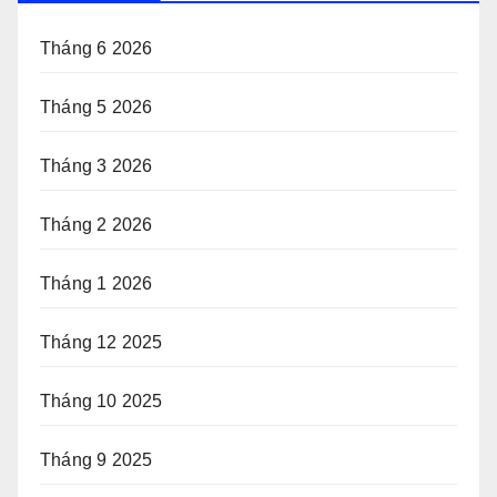
Tháng 6 2026
Tháng 5 2026
Tháng 3 2026
Tháng 2 2026
Tháng 1 2026
Tháng 12 2025
Tháng 10 2025
Tháng 9 2025