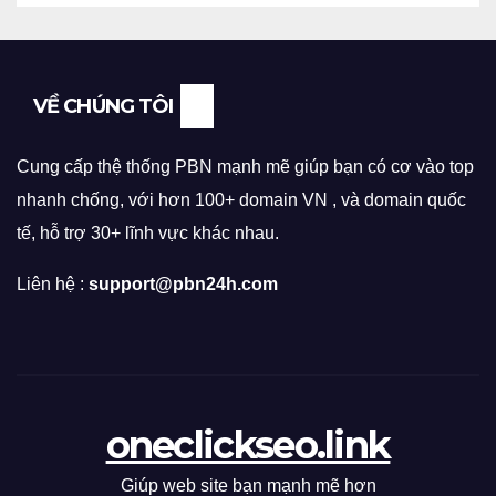
VỀ CHÚNG TÔI
Cung cấp thệ thống PBN mạnh mẽ giúp bạn có cơ vào top
nhanh chống, với hơn 100+ domain VN , và domain quốc
tế, hỗ trợ 30+ lĩnh vực khác nhau.
Liên hệ :
support@pbn24h.com
oneclickseo.link
Giúp web site bạn mạnh mẽ hơn