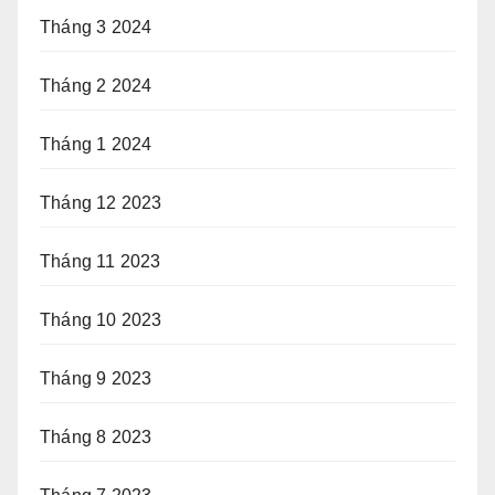
Tháng 3 2024
Tháng 2 2024
Tháng 1 2024
Tháng 12 2023
Tháng 11 2023
Tháng 10 2023
Tháng 9 2023
Tháng 8 2023