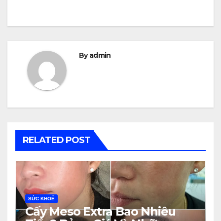
By
admin
RELATED POST
SỨC KHOẺ
Cấy Meso Extra Bao Nhiêu