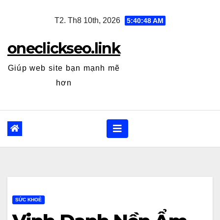
Skip
T2. Th8 10th, 2026
5:40:49 AM
to
content
oneclickseo.link
Giúp web site bạn mạnh mẽ
hơn
SỨC KHOẺ