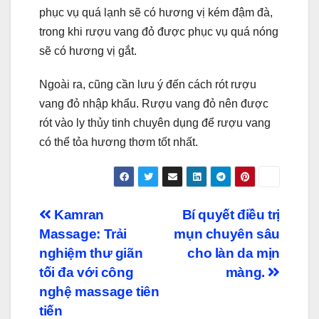
phục vụ quá lạnh sẽ có hương vị kém đậm đà,
trong khi rượu vang đỏ được phục vụ quá nóng
sẽ có hương vị gắt.
Ngoài ra, cũng cần lưu ý đến cách rót rượu
vang đỏ nhập khẩu. Rượu vang đỏ nên được
rót vào ly thủy tinh chuyên dụng để rượu vang
có thể tỏa hương thơm tốt nhất.
Điều
Kamran
Bí quyết điều trị
Massage: Trải
mụn chuyên sâu
hướng
nghiệm thư giãn
cho làn da mịn
bài
tối đa với công
màng.
nghệ massage tiên
viết
tiến