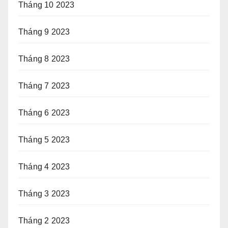
Tháng 10 2023
Tháng 9 2023
Tháng 8 2023
Tháng 7 2023
Tháng 6 2023
Tháng 5 2023
Tháng 4 2023
Tháng 3 2023
Tháng 2 2023