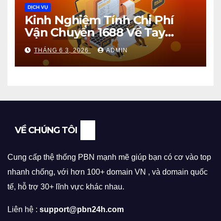
DỊCH VỤ
Kinh Nghiệm Tính Chi Phí
Vận Chuyển 1688 Về Tay
Chính Xác Nhất
THÁNG 6 3, 2026
ADMIN
VỀ CHÚNG TÔI
Cung cấp thệ thống PBN mạnh mẽ giúp bạn có cơ vào top
nhanh chống, với hơn 100+ domain VN , và domain quốc
tế, hỗ trợ 30+ lĩnh vực khác nhau.
Liên hệ :
support@pbn24h.com