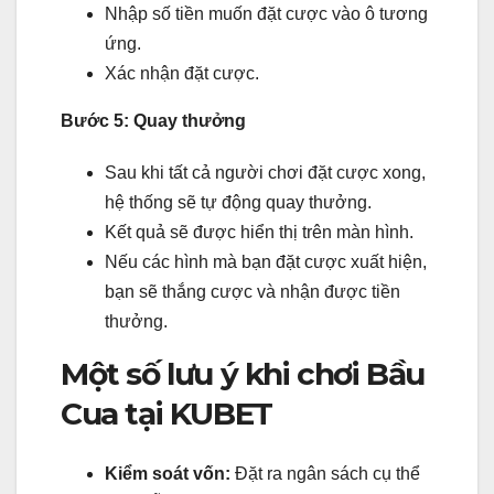
Nhập số tiền muốn đặt cược vào ô tương
ứng.
Xác nhận đặt cược.
Bước 5: Quay thưởng
Sau khi tất cả người chơi đặt cược xong,
hệ thống sẽ tự động quay thưởng.
Kết quả sẽ được hiển thị trên màn hình.
Nếu các hình mà bạn đặt cược xuất hiện,
bạn sẽ thắng cược và nhận được tiền
thưởng.
Một số lưu ý khi chơi Bầu
Cua tại KUBET
Kiểm soát vốn:
Đặt ra ngân sách cụ thể