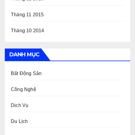
Tháng 11 2015
Tháng 10 2014
DANH MỤC
Bất Động Sản
Công Nghệ
Dịch Vụ
Du Lịch