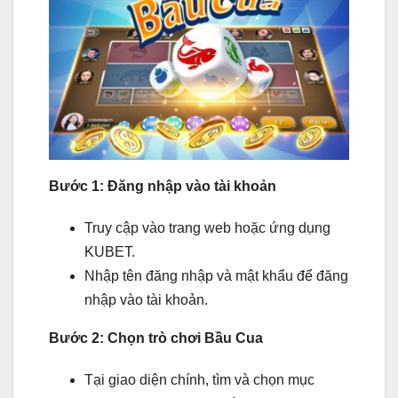
Bước 1: Đăng nhập vào tài khoản
Truy cập vào trang web hoặc ứng dụng
KUBET.
Nhập tên đăng nhập và mật khẩu để đăng
nhập vào tài khoản.
Bước 2: Chọn trò chơi Bầu Cua
Tại giao diện chính, tìm và chọn mục