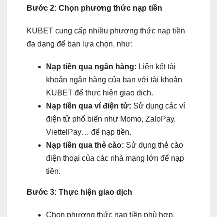
Bước 2: Chọn phương thức nạp tiền
KUBET cung cấp nhiều phương thức nạp tiền
đa dạng để bạn lựa chọn, như:
Nạp tiền qua ngân hàng:
Liên kết tài
khoản ngân hàng của bạn với tài khoản
KUBET để thực hiện giao dịch.
Nạp tiền qua ví điện tử:
Sử dụng các ví
điện tử phổ biến như Momo, ZaloPay,
ViettelPay… để nạp tiền.
Nạp tiền qua thẻ cào:
Sử dụng thẻ cào
điện thoại của các nhà mạng lớn để nạp
tiền.
Bước 3: Thực hiện giao dịch
Chọn phương thức nạp tiền phù hợp.