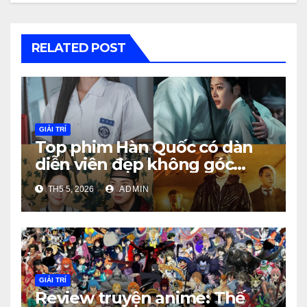
RELATED POST
GIẢI TRÍ
Top phim Hàn Quốc có dàn
diễn viên đẹp không góc
chết
TH5 5, 2026
ADMIN
GIẢI TRÍ
Review truyện anime: Thế