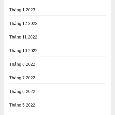
Tháng 1 2023
Tháng 12 2022
Tháng 11 2022
Tháng 10 2022
Tháng 8 2022
Tháng 7 2022
Tháng 6 2022
Tháng 5 2022