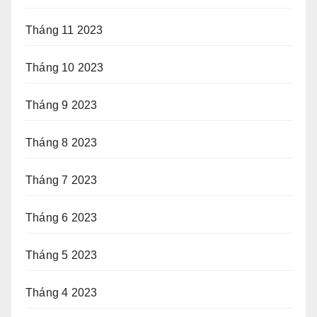
Tháng 11 2023
Tháng 10 2023
Tháng 9 2023
Tháng 8 2023
Tháng 7 2023
Tháng 6 2023
Tháng 5 2023
Tháng 4 2023