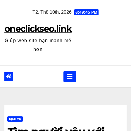
Skip
T2. Th8 10th, 2026
6:49:46 PM
to
content
oneclickseo.link
Giúp web site bạn mạnh mẽ
hơn
DỊCH VỤ