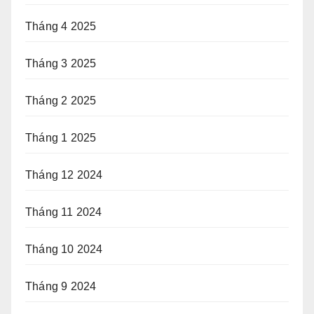
Tháng 4 2025
Tháng 3 2025
Tháng 2 2025
Tháng 1 2025
Tháng 12 2024
Tháng 11 2024
Tháng 10 2024
Tháng 9 2024