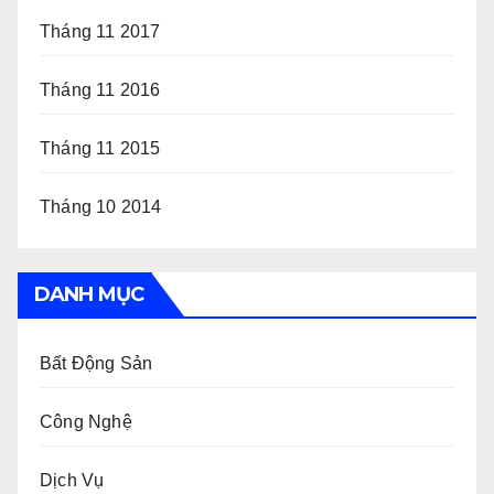
Tháng 11 2017
Tháng 11 2016
Tháng 11 2015
Tháng 10 2014
DANH MỤC
Bất Động Sản
Công Nghệ
Dịch Vụ