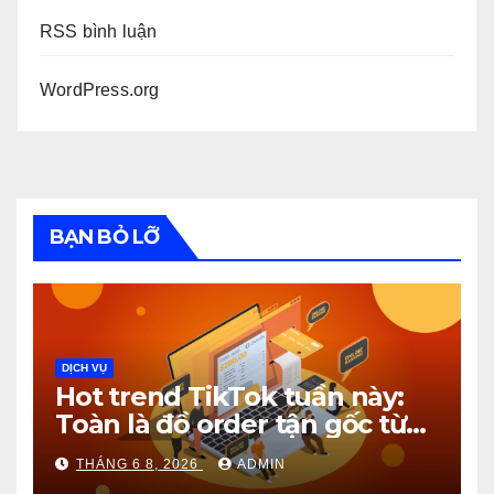
RSS bình luận
WordPress.org
BẠN BỎ LỠ
DỊCH VỤ
Hot trend TikTok tuần này:
Toàn là đồ order tận gốc từ
1688!
THÁNG 6 8, 2026
ADMIN