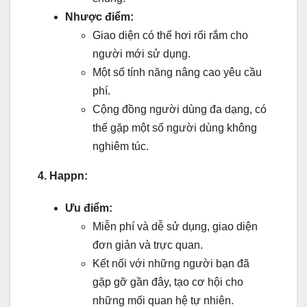
Nhược điểm:
Giao diện có thể hơi rối rắm cho
người mới sử dụng.
Một số tính năng nâng cao yêu cầu
phí.
Cộng đồng người dùng đa dạng, có
thể gặp một số người dùng không
nghiêm túc.
4. Happn:
Ưu điểm:
Miễn phí và dễ sử dụng, giao diện
đơn giản và trực quan.
Kết nối với những người bạn đã
gặp gỡ gần đây, tạo cơ hội cho
những mối quan hệ tự nhiên.