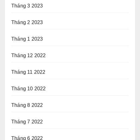
Tháng 3 2023
Tháng 2 2023
Tháng 1 2023
Tháng 12 2022
Tháng 11 2022
Tháng 10 2022
Tháng 8 2022
Tháng 7 2022
Tháng 6 2022