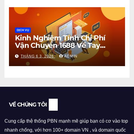
DỊCH VỤ
Kinh Nghiệm Tính Chi Phí
Vận Chuyển 1688 Về Tay
Chính Xác Nhất
THÁNG 6 3, 2026
ADMIN
VỀ CHÚNG TÔI
Cung cấp thệ thống PBN mạnh mẽ giúp bạn có cơ vào top
nhanh chống, với hơn 100+ domain VN , và domain quốc