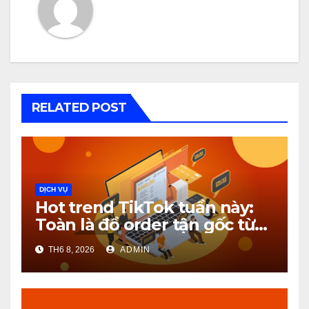
RELATED POST
DỊCH VỤ
Hot trend TikTok tuần này:
Toàn là đồ order tận gốc từ
1688!
TH6 8, 2026
ADMIN