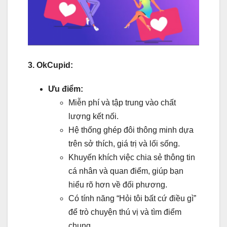
3. OkCupid:
Ưu điểm:
Miễn phí và tập trung vào chất
lượng kết nối.
Hệ thống ghép đôi thông minh dựa
trên sở thích, giá trị và lối sống.
Khuyến khích việc chia sẻ thông tin
cá nhân và quan điểm, giúp bạn
hiểu rõ hơn về đối phương.
Có tính năng “Hỏi tôi bất cứ điều gì”
để trò chuyện thú vị và tìm điểm
chung.