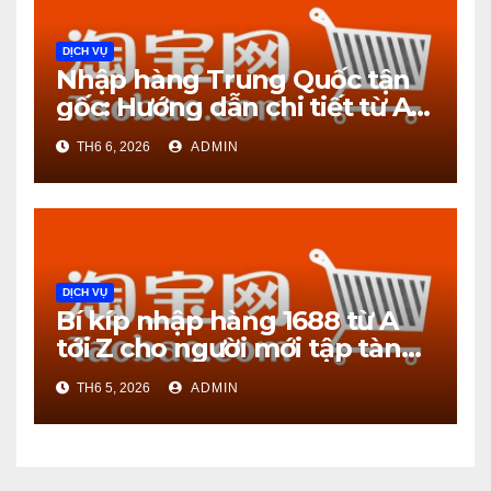
DỊCH VỤ
Nhập hàng Trung Quốc tận
gốc: Hướng dẫn chi tiết từ A
đến Z
TH6 6, 2026
ADMIN
DỊCH VỤ
Bí kíp nhập hàng 1688 từ A
tới Z cho người mới tập tành
kinh doanh
TH6 5, 2026
ADMIN