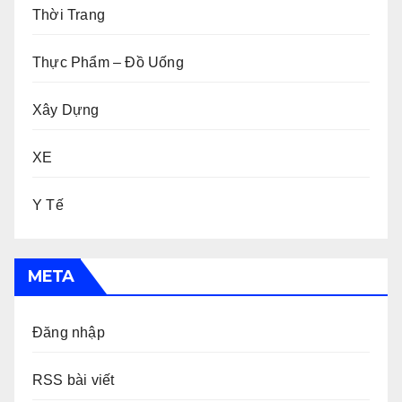
Thời Trang
Thực Phẩm – Đồ Uống
Xây Dựng
XE
Y Tế
META
Đăng nhập
RSS bài viết