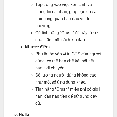
Tập trung vào việc xem ảnh và
thông tin cá nhân, giúp bạn có cái
nhìn tổng quan ban đầu về đối
phương.
Có tính năng “Crush” để bày tỏ sự
quan tâm một cách kín đáo.
Nhược điểm:
Phụ thuộc vào vị trí GPS của người
dùng, có thể hạn chế kết nối nếu
bạn ít di chuyển.
Số lượng người dùng không cao
như một số ứng dụng khác.
Tính năng “Crush” miễn phí có giới
hạn, cần nạp tiền để sử dụng đầy
đủ.
5.
Hullo
: