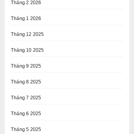
Tháng 2 2026
Tháng 1 2026
Tháng 12 2025
Tháng 10 2025
Tháng 9 2025
Tháng 8 2025
Tháng 7 2025
Tháng 6 2025
Tháng 5 2025