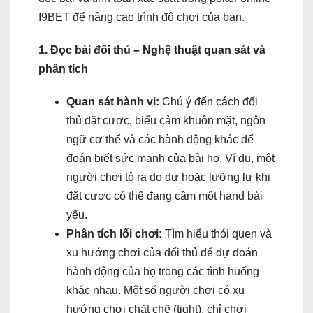
I9BET để nâng cao trình độ chơi của bạn.
1. Đọc bài đối thủ – Nghệ thuật quan sát và
phân tích
Quan sát hành vi:
Chú ý đến cách đối
thủ đặt cược, biểu cảm khuôn mặt, ngôn
ngữ cơ thể và các hành động khác để
đoán biết sức mạnh của bài họ. Ví dụ, một
người chơi tỏ ra do dự hoặc lưỡng lự khi
đặt cược có thể đang cầm một hand bài
yếu.
Phân tích lối chơi:
Tìm hiểu thói quen và
xu hướng chơi của đối thủ để dự đoán
hành động của họ trong các tình huống
khác nhau. Một số người chơi có xu
hướng chơi chặt chẽ (tight), chỉ chơi