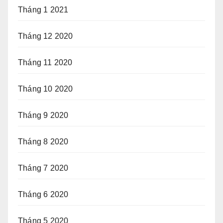
Tháng 1 2021
Tháng 12 2020
Tháng 11 2020
Tháng 10 2020
Tháng 9 2020
Tháng 8 2020
Tháng 7 2020
Tháng 6 2020
Tháng 5 2020