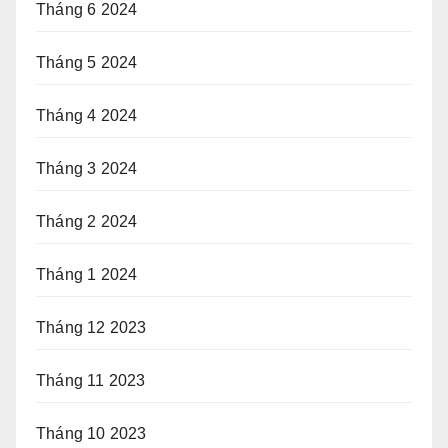
Tháng 6 2024
Tháng 5 2024
Tháng 4 2024
Tháng 3 2024
Tháng 2 2024
Tháng 1 2024
Tháng 12 2023
Tháng 11 2023
Tháng 10 2023