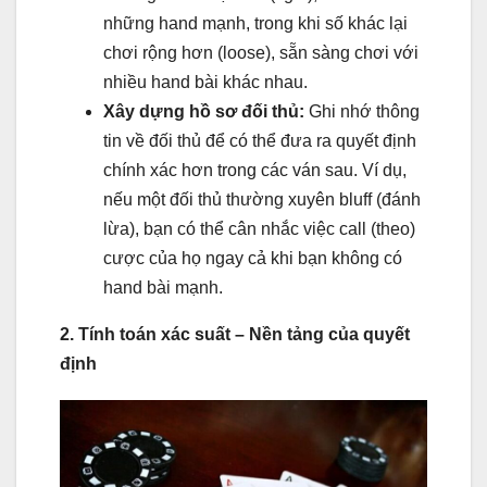
những hand mạnh, trong khi số khác lại
chơi rộng hơn (loose), sẵn sàng chơi với
nhiều hand bài khác nhau.
Xây dựng hồ sơ đối thủ:
Ghi nhớ thông
tin về đối thủ để có thể đưa ra quyết định
chính xác hơn trong các ván sau. Ví dụ,
nếu một đối thủ thường xuyên bluff (đánh
lừa), bạn có thể cân nhắc việc call (theo)
cược của họ ngay cả khi bạn không có
hand bài mạnh.
2. Tính toán xác suất – Nền tảng của quyết
định