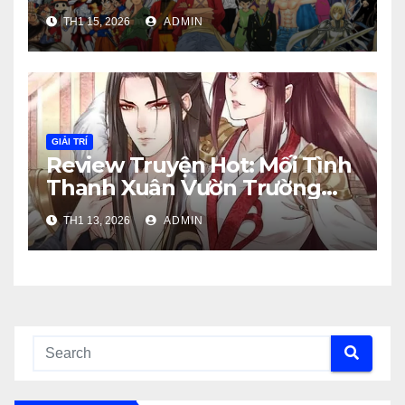
TH1 15, 2026
ADMIN
GIẢI TRÍ
Review Truyện Hot: Mối Tình
Thanh Xuân Vườn Trường
Đáng Đọc Nhất.
TH1 13, 2026
ADMIN