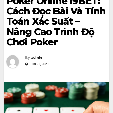
Poker Online I9BET:
Cách Đọc Bài Và Tính
Toán Xác Suất –
Nâng Cao Trình Độ
Chơi Poker
By
admin
TH8 21, 2020