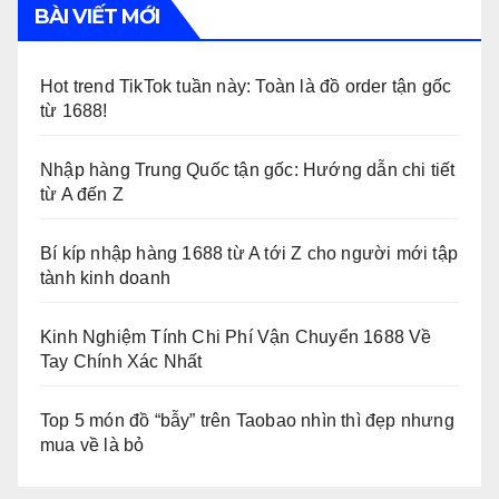
BÀI VIẾT MỚI
Hot trend TikTok tuần này: Toàn là đồ order tận gốc
từ 1688!
Nhập hàng Trung Quốc tận gốc: Hướng dẫn chi tiết
từ A đến Z
Bí kíp nhập hàng 1688 từ A tới Z cho người mới tập
tành kinh doanh
Kinh Nghiệm Tính Chi Phí Vận Chuyển 1688 Về
Tay Chính Xác Nhất
Top 5 món đồ “bẫy” trên Taobao nhìn thì đẹp nhưng
mua về là bỏ