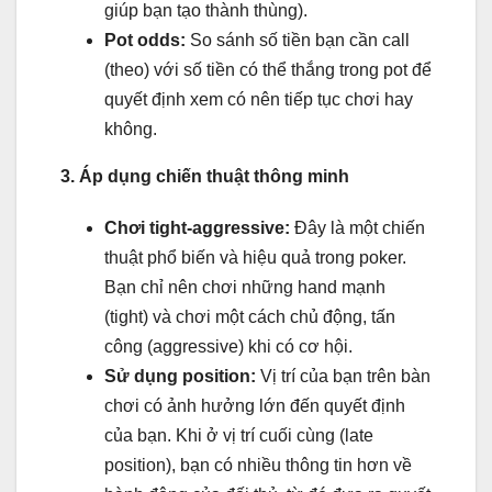
giúp bạn tạo thành thùng).
Pot odds:
So sánh số tiền bạn cần call
(theo) với số tiền có thể thắng trong pot để
quyết định xem có nên tiếp tục chơi hay
không.
3. Áp dụng chiến thuật thông minh
Chơi tight-aggressive:
Đây là một chiến
thuật phổ biến và hiệu quả trong poker.
Bạn chỉ nên chơi những hand mạnh
(tight) và chơi một cách chủ động, tấn
công (aggressive) khi có cơ hội.
Sử dụng position:
Vị trí của bạn trên bàn
chơi có ảnh hưởng lớn đến quyết định
của bạn. Khi ở vị trí cuối cùng (late
position), bạn có nhiều thông tin hơn về