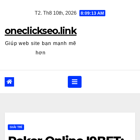
Skip
T2. Th8 10th, 2026
8:09:14 AM
to
content
oneclickseo.link
Giúp web site bạn mạnh mẽ
hơn
GIẢI TRÍ