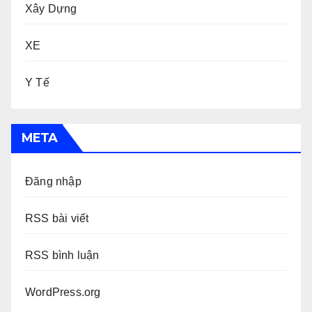
Xây Dựng
XE
Y Tế
META
Đăng nhập
RSS bài viết
RSS bình luận
WordPress.org