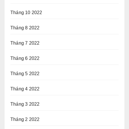
Tháng 10 2022
Tháng 8 2022
Tháng 7 2022
Tháng 6 2022
Tháng 5 2022
Tháng 4 2022
Tháng 3 2022
Tháng 2 2022