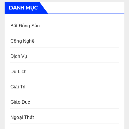
DANH MỤC
Bất Động Sản
Công Nghệ
Dịch Vụ
Du Lịch
Giải Trí
Giáo Dục
Ngoại Thất