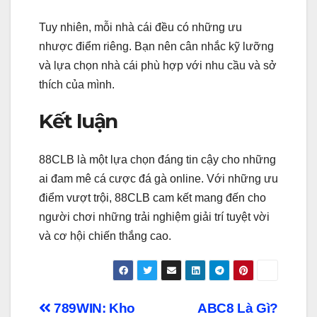
Tuy nhiên, mỗi nhà cái đều có những ưu
nhược điểm riêng. Bạn nên cân nhắc kỹ lưỡng
và lựa chọn nhà cái phù hợp với nhu cầu và sở
thích của mình.
Kết luận
88CLB là một lựa chọn đáng tin cậy cho những
ai đam mê cá cược đá gà online. Với những ưu
điểm vượt trội, 88CLB cam kết mang đến cho
người chơi những trải nghiệm giải trí tuyệt vời
và cơ hội chiến thắng cao.
Điều
789WIN: Kho
ABC8 Là Gì?