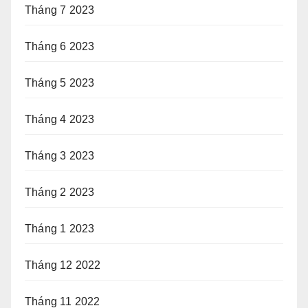
Tháng 7 2023
Tháng 6 2023
Tháng 5 2023
Tháng 4 2023
Tháng 3 2023
Tháng 2 2023
Tháng 1 2023
Tháng 12 2022
Tháng 11 2022