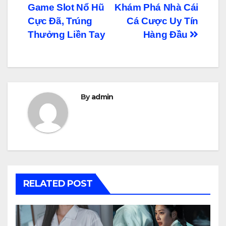
Game Slot Nổ Hũ
Khám Phá Nhà Cái
hướng
Cực Đã, Trúng
Cá Cược Uy Tín
bài
Thưởng Liền Tay
Hàng Đầu
viết
By
admin
RELATED POST