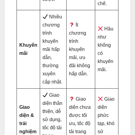
chế.
Nhiều
chương
Ít
Hầu
trình
chương
như
khuyến
trình
Khuyến
không
mãi hấp
khuyến
mãi
có
dẫn,
mãi, ưu
khuyến
thường
đãi không
mãi.
xuyên
hấp dẫn.
cập nhật.
Giao
Giao
Giao
diện thân
Giao
diện chưa
diện
thiện, dễ
diện &
được tối
phức
sử dụng,
trải
ưu, tốc độ
tạp, khó
tốc độ tải
nghiệm
tải trang
sử