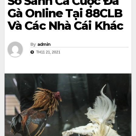
So Sánh Cá Cược Đá
Gà Online Tại 88CLB
Và Các Nhà Cái Khác
By
admin
TH11 21, 2021