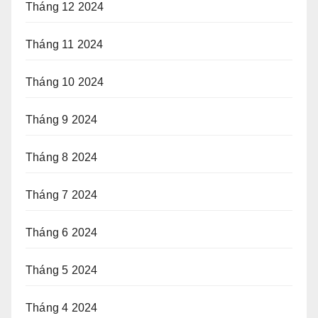
Tháng 12 2024
Tháng 11 2024
Tháng 10 2024
Tháng 9 2024
Tháng 8 2024
Tháng 7 2024
Tháng 6 2024
Tháng 5 2024
Tháng 4 2024