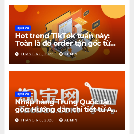
DỊCH VỤ
Hot trend TikTok tuần này:
Toàn là đồ order tận gốc từ
1688!
THÁNG 6 8, 2026
ADMIN
DỊCH VỤ
Nhập hàng Trung Quốc tận
gốc: Hướng dẫn chi tiết từ A
đến Z
THÁNG 6 6, 2026
ADMIN