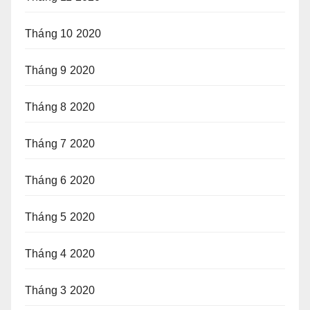
Tháng 10 2020
Tháng 9 2020
Tháng 8 2020
Tháng 7 2020
Tháng 6 2020
Tháng 5 2020
Tháng 4 2020
Tháng 3 2020