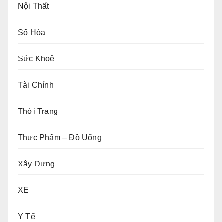
Nội Thất
Số Hóa
Sức Khoẻ
Tài Chính
Thời Trang
Thực Phẩm – Đồ Uống
Xây Dựng
XE
Y Tế