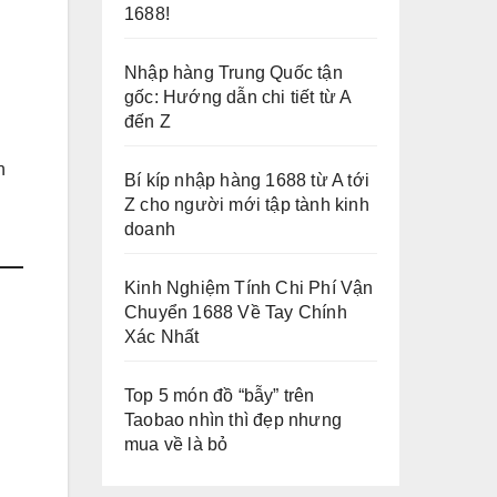
1688!
Nhập hàng Trung Quốc tận
gốc: Hướng dẫn chi tiết từ A
đến Z
n
Bí kíp nhập hàng 1688 từ A tới
Z cho người mới tập tành kinh
doanh
Kinh Nghiệm Tính Chi Phí Vận
Chuyển 1688 Về Tay Chính
Xác Nhất
Top 5 món đồ “bẫy” trên
Taobao nhìn thì đẹp nhưng
mua về là bỏ