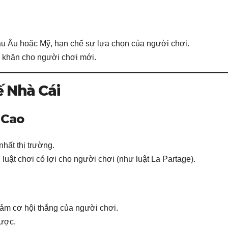
hâu Âu hoặc Mỹ, hạn chế sự lựa chọn của người chơi.
ó khăn cho người chơi mới.
ế Nhà Cái
 Cao
nhất thị trường.
 luật chơi có lợi cho người chơi (như luật La Partage).
giảm cơ hội thắng của người chơi.
cược.