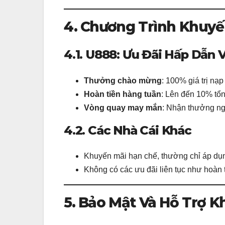
4. Chương Trình Khuyế
4.1. U888: Ưu Đãi Hấp Dẫn 
Thưởng chào mừng
: 100% giá trị nạp
Hoàn tiền hàng tuần
: Lên đến 10% tổn
Vòng quay may mắn
: Nhận thưởng ng
4.2. Các Nhà Cái Khác
Khuyến mãi hạn chế, thường chỉ áp dụ
Không có các ưu đãi liên tục như hoàn
5. Bảo Mật Và Hỗ Trợ 