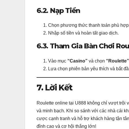
6.2. Nạp Tiền
Chọn phương thức thanh toán phù hợp (
Nhập số tiền và hoàn tất giao dịch.
6.3. Tham Gia Bàn Chơi Rou
Vào mục
“Casino”
và chọn
“Roulette”
Lựa chọn phiên bản yêu thích và bắt đầ
7. Lời Kết
Roulette online tại U888 không chỉ vượt trội 
và minh bạch. Khi so sánh với các nhà cái kh
cược cạnh tranh và hỗ trợ khách hàng tận tâ
đỉnh cao và cơ hội thắng lớn!