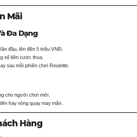
n Mãi
Và Đa Dạng
 lần đầu, lên đến 5 triệu VNĐ.
g số tiền cược thua.
ay sau mỗi phiên chơi Roulette.
ng cho người chơi mới.
 tiền hay vòng quay may mắn.
Khách Hàng