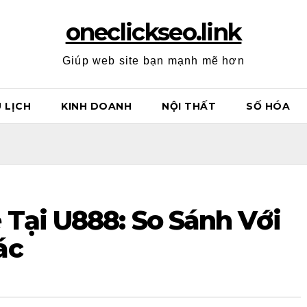
oneclickseo.link
Giúp web site bạn mạnh mẽ hơn
 LỊCH
KINH DOANH
NỘI THẤT
SỐ HÓA
 Tại U888: So Sánh Với
ác