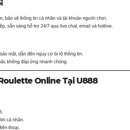
i
, bảo vệ thông tin cá nhân và tài khoản người chơi.
, sẵn sàng hỗ trợ 24/7 qua live chat, email và hotline.
ảo mật, dẫn đến nguy cơ bị lộ thông tin.
hoặc không đáp ứng nhanh chóng.
Roulette Online Tại U888
8.
tin cá nhân.
iện thoại.