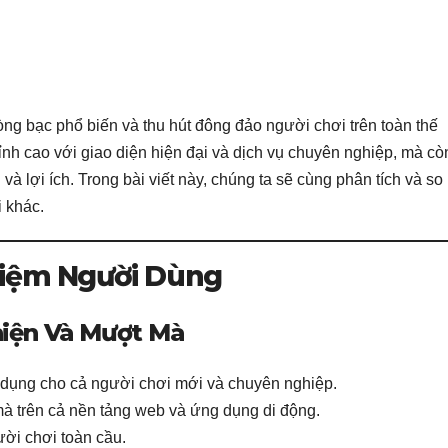
sòng bạc phổ biến và thu hút đông đảo người chơi trên toàn thế
ỉnh cao với giao diện hiện đại và dịch vụ chuyên nghiệp, mà cò
và lợi ích. Trong bài viết này, chúng ta sẽ cùng phân tích và so
 khác.
ghiệm Người Dùng
Thiện Và Mượt Mà
ử dụng cho cả người chơi mới và chuyên nghiệp.
mà trên cả nền tảng web và ứng dụng di động.
ời chơi toàn cầu.