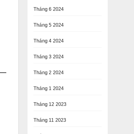
Tháng 6 2024
Tháng 5 2024
Tháng 4 2024
Tháng 3 2024
Tháng 2 2024
Tháng 1 2024
Tháng 12 2023
Tháng 11 2023