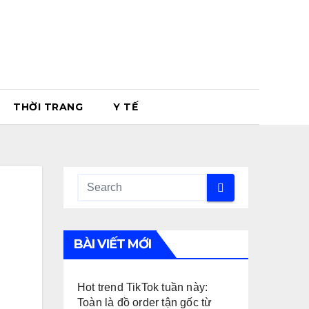
THỜI TRANG
Y TẾ
BÀI VIẾT MỚI
Hot trend TikTok tuần này:
Toàn là đồ order tận gốc từ