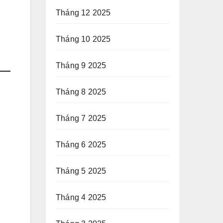
Tháng 12 2025
Tháng 10 2025
Tháng 9 2025
Tháng 8 2025
Tháng 7 2025
Tháng 6 2025
Tháng 5 2025
Tháng 4 2025