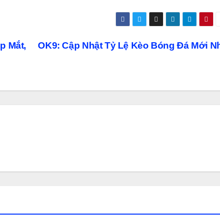
p Mắt,
OK9: Cập Nhật Tỷ Lệ Kèo Bóng Đá Mới N