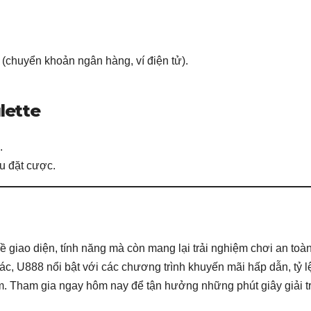
chuyển khoản ngân hàng, ví điện tử).
lette
.
u đặt cược.
về giao diện, tính năng mà còn mang lại trải nghiệm chơi an toà
ác, U888 nổi bật với các chương trình khuyến mãi hấp dẫn, tỷ l
m. Tham gia ngay hôm nay để tận hưởng những phút giây giải tr