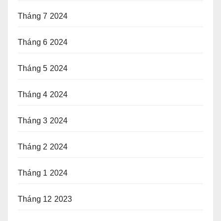
Tháng 7 2024
Tháng 6 2024
Tháng 5 2024
Tháng 4 2024
Tháng 3 2024
Tháng 2 2024
Tháng 1 2024
Tháng 12 2023