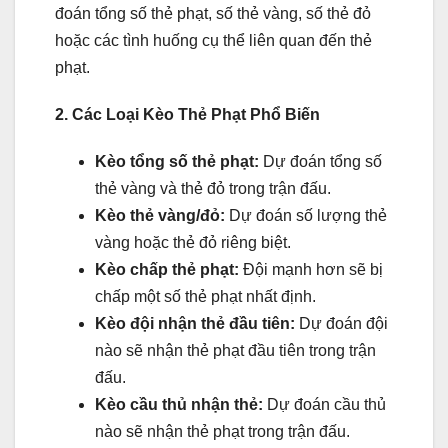
đoán tổng số thẻ phạt, số thẻ vàng, số thẻ đỏ
hoặc các tình huống cụ thể liên quan đến thẻ
phạt.
2. Các Loại Kèo Thẻ Phạt Phổ Biến
Kèo tổng số thẻ phạt:
Dự đoán tổng số
thẻ vàng và thẻ đỏ trong trận đấu.
Kèo thẻ vàng/đỏ:
Dự đoán số lượng thẻ
vàng hoặc thẻ đỏ riêng biệt.
Kèo chấp thẻ phạt:
Đội mạnh hơn sẽ bị
chấp một số thẻ phạt nhất định.
Kèo đội nhận thẻ đầu tiên:
Dự đoán đội
nào sẽ nhận thẻ phạt đầu tiên trong trận
đấu.
Kèo cầu thủ nhận thẻ:
Dự đoán cầu thủ
nào sẽ nhận thẻ phạt trong trận đấu.