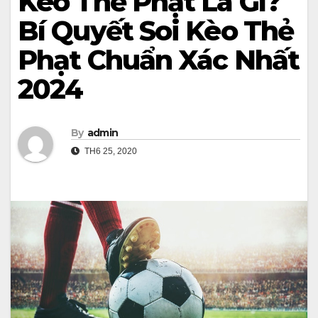
Kèo Thẻ Phạt Là Gì?
Bí Quyết Soi Kèo Thẻ
Phạt Chuẩn Xác Nhất
2024
By
admin
TH6 25, 2020