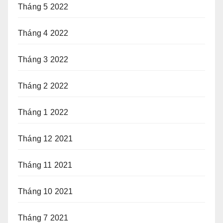
Tháng 5 2022
Tháng 4 2022
Tháng 3 2022
Tháng 2 2022
Tháng 1 2022
Tháng 12 2021
Tháng 11 2021
Tháng 10 2021
Tháng 7 2021