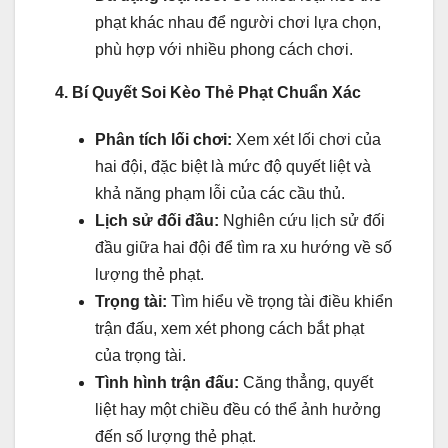
phạt khác nhau để người chơi lựa chọn,
phù hợp với nhiều phong cách chơi.
4. Bí Quyết Soi Kèo Thẻ Phạt Chuẩn Xác
Phân tích lối chơi:
Xem xét lối chơi của
hai đội, đặc biệt là mức độ quyết liệt và
khả năng phạm lỗi của các cầu thủ.
Lịch sử đối đầu:
Nghiên cứu lịch sử đối
đầu giữa hai đội để tìm ra xu hướng về số
lượng thẻ phạt.
Trọng tài:
Tìm hiểu về trọng tài điều khiển
trận đấu, xem xét phong cách bắt phạt
của trọng tài.
Tình hình trận đấu:
Căng thẳng, quyết
liệt hay một chiều đều có thể ảnh hưởng
đến số lượng thẻ phạt.