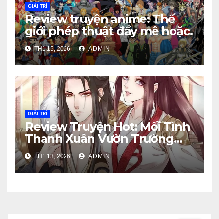
GIẢI TRÍ
Review truyện anime: Thế
giới phép thuật đầy mê hoặc.
TH1 15, 2026
ADMIN
GIẢI TRÍ
Review Truyện Hot: Mối Tình
Thanh Xuân Vườn Trường
Đáng Đọc Nhất.
TH1 13, 2026
ADMIN