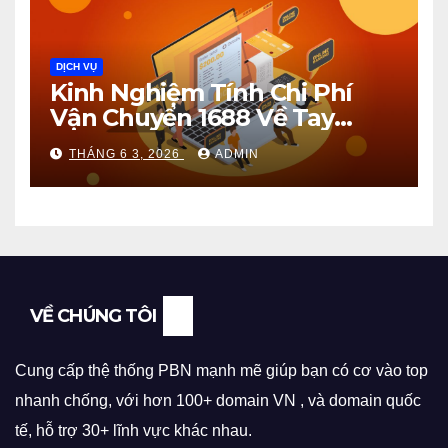
DỊCH VỤ
Kinh Nghiệm Tính Chi Phí
Vận Chuyển 1688 Về Tay
Chính Xác Nhất
THÁNG 6 3, 2026
ADMIN
VỀ CHÚNG TÔI
Cung cấp thệ thống PBN mạnh mẽ giúp bạn có cơ vào top
nhanh chống, với hơn 100+ domain VN , và domain quốc
tế, hỗ trợ 30+ lĩnh vực khác nhau.