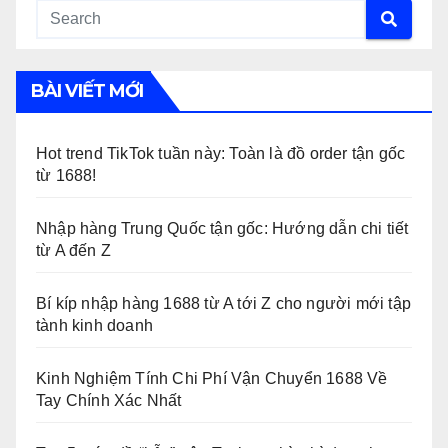
BÀI VIẾT MỚI
Hot trend TikTok tuần này: Toàn là đồ order tận gốc
từ 1688!
Nhập hàng Trung Quốc tận gốc: Hướng dẫn chi tiết
từ A đến Z
Bí kíp nhập hàng 1688 từ A tới Z cho người mới tập
tành kinh doanh
Kinh Nghiệm Tính Chi Phí Vận Chuyển 1688 Về
Tay Chính Xác Nhất