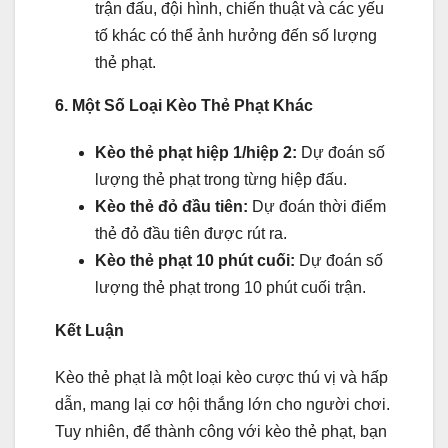
trận đấu, đội hình, chiến thuật và các yếu
tố khác có thể ảnh hưởng đến số lượng
thẻ phạt.
6. Một Số Loại Kèo Thẻ Phạt Khác
Kèo thẻ phạt hiệp 1/hiệp 2:
Dự đoán số
lượng thẻ phạt trong từng hiệp đấu.
Kèo thẻ đỏ đầu tiên:
Dự đoán thời điểm
thẻ đỏ đầu tiên được rút ra.
Kèo thẻ phạt 10 phút cuối:
Dự đoán số
lượng thẻ phạt trong 10 phút cuối trận.
Kết Luận
Kèo thẻ phạt là một loại kèo cược thú vị và hấp
dẫn, mang lại cơ hội thắng lớn cho người chơi.
Tuy nhiên, để thành công với kèo thẻ phạt, bạn