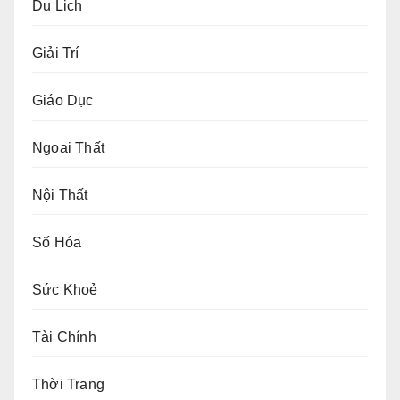
Du Lịch
Giải Trí
Giáo Dục
Ngoại Thất
Nội Thất
Số Hóa
Sức Khoẻ
Tài Chính
Thời Trang