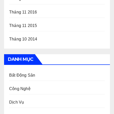
Tháng 11 2016
Tháng 11 2015
Tháng 10 2014
DANH MỤC
Bất Động Sản
Công Nghệ
Dịch Vụ