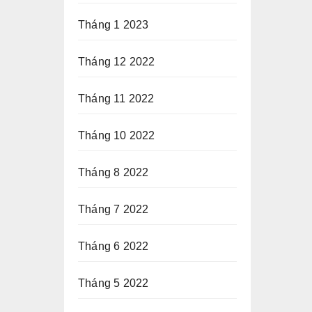
Tháng 1 2023
Tháng 12 2022
Tháng 11 2022
Tháng 10 2022
Tháng 8 2022
Tháng 7 2022
Tháng 6 2022
Tháng 5 2022