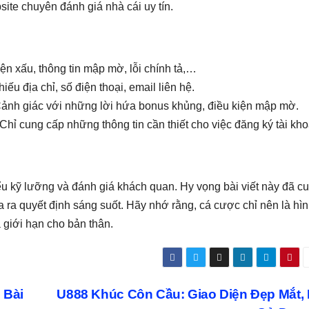
te chuyên đánh giá nhà cái uy tín.
ện xấu, thông tin mập mờ, lỗi chính tả,…
iếu địa chỉ, số điện thoại, email liên hệ.
ảnh giác với những lời hứa bonus khủng, điều kiện mập mờ.
Chỉ cung cấp những thông tin cần thiết cho việc đăng ký tài kho
hiểu kỹ lưỡng và đánh giá khách quan. Hy vọng bài viết này đã c
 ra quyết định sáng suốt. Hãy nhớ rằng, cá cược chỉ nên là hì
ra giới hạn cho bản thân.
 Bài
U888 Khúc Côn Cầu: Giao Diện Đẹp Mắt,