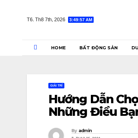
Skip
to
T6. Th8 7th, 2026
3:49:58 AM
content
HOME
BẤT ĐỘNG SẢN
DU
GIẢI TRÍ
Hướng Dẫn Chọn
Những Điều Bạn
By
admin