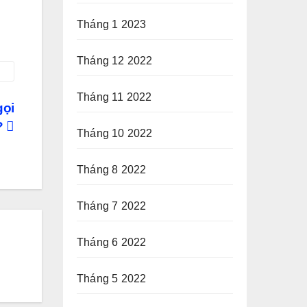
Tháng 1 2023
Tháng 12 2022
Tháng 11 2022
gọi
?
Tháng 10 2022
Tháng 8 2022
Tháng 7 2022
Tháng 6 2022
Tháng 5 2022