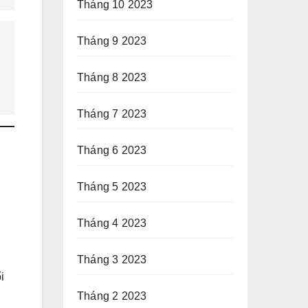
Tháng 10 2023
Tháng 9 2023
Tháng 8 2023
Tháng 7 2023
Tháng 6 2023
Tháng 5 2023
Tháng 4 2023
Tháng 3 2023
i
Tháng 2 2023