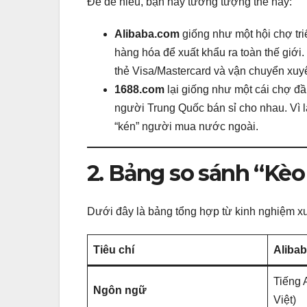
Để dễ hiểu, bạn hãy tưởng tượng thế này:
Alibaba.com
giống như một hội chợ tr
hàng hóa để xuất khẩu ra toàn thế giới. 
thẻ Visa/Mastercard và vận chuyển xuyê
1688.com
lại giống như một cái chợ đ
người Trung Quốc bán sỉ cho nhau. Vì l
“kén” người mua nước ngoài.
2. Bảng so sánh “Kèo
Dưới đây là bảng tổng hợp từ kinh nghiệm 
Tiêu chí
Alibab
Tiếng 
Ngôn ngữ
Việt)