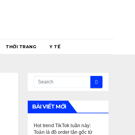
THỜI TRANG
Y TẾ
BÀI VIẾT MỚI
Hot trend TikTok tuần này:
Toàn là đồ order tận gốc từ