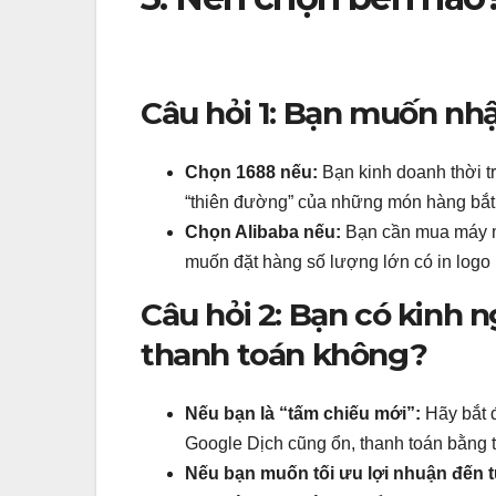
Câu hỏi 1: Bạn muốn nh
Chọn 1688 nếu:
Bạn kinh doanh thời tr
“thiên đường” của những món hàng bắt 
Chọn Alibaba nếu:
Bạn cần mua máy móc
muốn đặt hàng số lượng lớn có in logo
Câu hỏi 2: Bạn có kinh 
thanh toán không?
Nếu bạn là “tấm chiếu mới”:
Hãy bắt 
Google Dịch cũng ổn, thanh toán bằng t
Nếu bạn muốn tối ưu lợi nhuận đến 