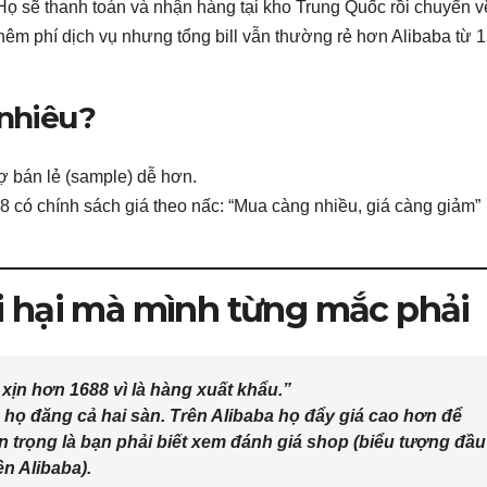
Họ sẽ thanh toán và nhận hàng tại kho Trung Quốc rồi chuyển v
hêm phí dịch vụ nhưng tổng bill vẫn thường rẻ hơn Alibaba từ 1
 nhiêu?
rợ bán lẻ (sample) dễ hơn.
 có chính sách giá theo nấc: “Mua càng nhiều, giá càng giảm”
i hại mà mình từng mắc phải
xịn hơn 1688 vì là hàng xuất khẩu.”
họ đăng cả hai sàn. Trên Alibaba họ đẩy giá cao hơn để
n trọng là bạn phải biết xem đánh giá shop (biểu tượng đầu
n Alibaba).