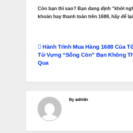
Còn bạn thì sao? Bạn đang định “khởi ngh
khoản hay thanh toán trên 1688, hãy để lại
Điều
Hành Trình Mua Hàng 1688 Của Tô
Từ Vựng “Sống Còn” Bạn Không T
hướng
Qua
bài
viết
By
admin