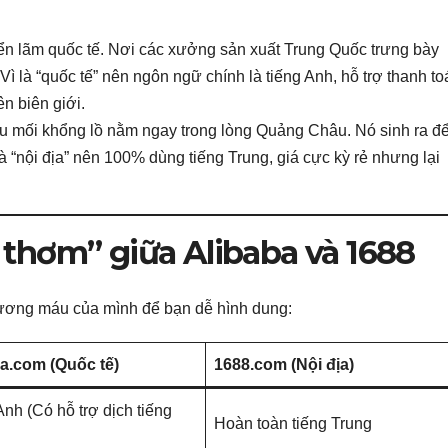
iển lãm quốc tế. Nơi các xưởng sản xuất Trung Quốc trưng bày
Vì là “quốc tế” nên ngôn ngữ chính là tiếng Anh, hỗ trợ thanh to
n biên giới.
ầu mối khổng lồ nằm ngay trong lòng Quảng Châu. Nó sinh ra đ
à “nội địa” nên 100% dùng tiếng Trung, giá cực kỳ rẻ nhưng lại
 thơm” giữa Alibaba và 1688
xương máu của mình để bạn dễ hình dung:
a.com (Quốc tế)
1688.com (Nội địa)
Anh (Có hỗ trợ dịch tiếng
Hoàn toàn tiếng Trung