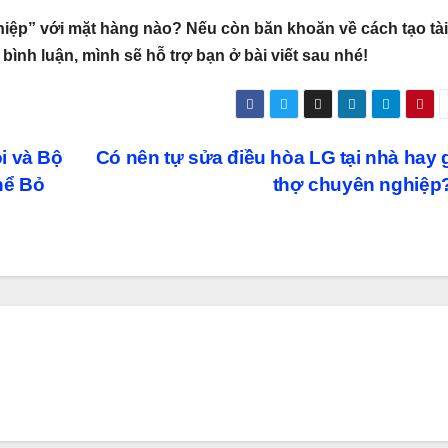
iệp” với mặt hàng nào? Nếu còn băn khoăn về cách tạo tài
 bình luận, mình sẽ hỗ trợ bạn ở bài viết sau nhé!
i và Bộ
Có nên tự sửa điều hòa LG tại nhà hay 
hể Bỏ
thợ chuyên nghiệp