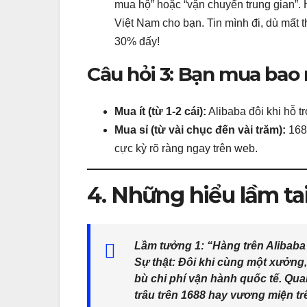
mua hộ” hoặc “vận chuyển trung gian”. 
Việt Nam cho bạn. Tin mình đi, dù mất t
30% đấy!
Câu hỏi 3: Bạn mua bao
Mua ít (từ 1-2 cái):
Alibaba đôi khi hỗ t
Mua sỉ (từ vài chục đến vài trăm):
1688
cực kỳ rõ ràng ngay trên web.
4. Những hiểu lầm ta
Lầm tưởng 1:
“Hàng trên Alibaba 
Sự thật:
Đôi khi cùng một xưởng, 
bù chi phí vận hành quốc tế. Qua
trâu trên 1688 hay vương miện trê