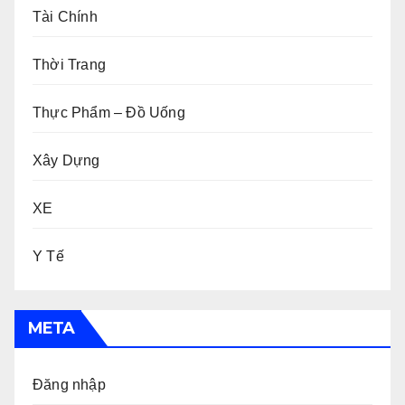
Tài Chính
Thời Trang
Thực Phẩm – Đồ Uống
Xây Dựng
XE
Y Tế
META
Đăng nhập