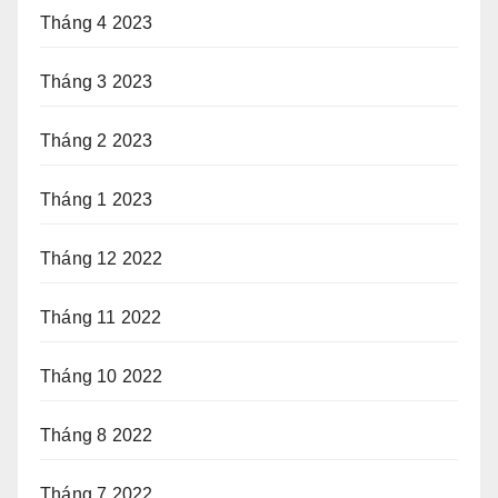
Tháng 4 2023
Tháng 3 2023
Tháng 2 2023
Tháng 1 2023
Tháng 12 2022
Tháng 11 2022
Tháng 10 2022
Tháng 8 2022
Tháng 7 2022