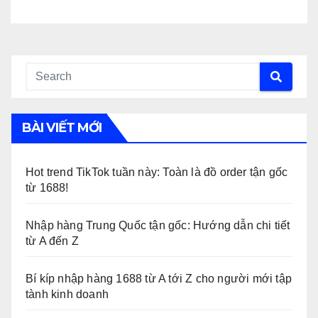
BÀI VIẾT MỚI
Hot trend TikTok tuần này: Toàn là đồ order tận gốc
từ 1688!
Nhập hàng Trung Quốc tận gốc: Hướng dẫn chi tiết
từ A đến Z
Bí kíp nhập hàng 1688 từ A tới Z cho người mới tập
tành kinh doanh