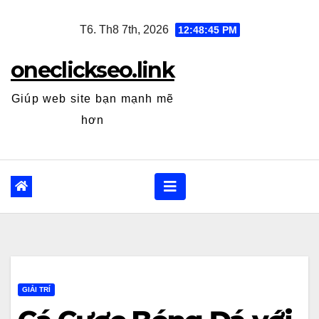
Skip
T6. Th8 7th, 2026
12:48:46 PM
to
content
oneclickseo.link
Giúp web site bạn mạnh mẽ
hơn
GIẢI TRÍ