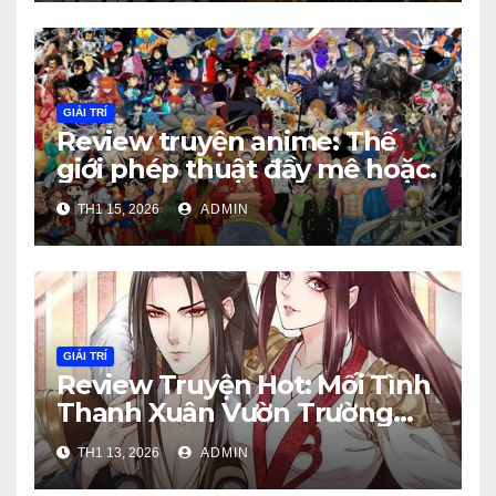
GIẢI TRÍ
Review truyện anime: Thế
giới phép thuật đầy mê hoặc.
TH1 15, 2026
ADMIN
GIẢI TRÍ
Review Truyện Hot: Mối Tình
Thanh Xuân Vườn Trường
Đáng Đọc Nhất.
TH1 13, 2026
ADMIN