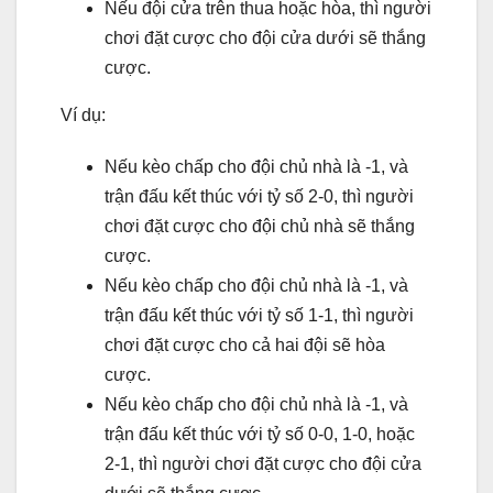
Nếu đội cửa trên thua hoặc hòa, thì người
chơi đặt cược cho đội cửa dưới sẽ thắng
cược.
Ví dụ:
Nếu kèo chấp cho đội chủ nhà là -1, và
trận đấu kết thúc với tỷ số 2-0, thì người
chơi đặt cược cho đội chủ nhà sẽ thắng
cược.
Nếu kèo chấp cho đội chủ nhà là -1, và
trận đấu kết thúc với tỷ số 1-1, thì người
chơi đặt cược cho cả hai đội sẽ hòa
cược.
Nếu kèo chấp cho đội chủ nhà là -1, và
trận đấu kết thúc với tỷ số 0-0, 1-0, hoặc
2-1, thì người chơi đặt cược cho đội cửa