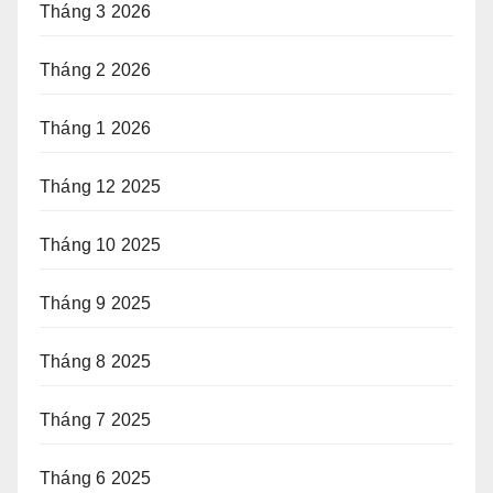
Tháng 3 2026
Tháng 2 2026
Tháng 1 2026
Tháng 12 2025
Tháng 10 2025
Tháng 9 2025
Tháng 8 2025
Tháng 7 2025
Tháng 6 2025