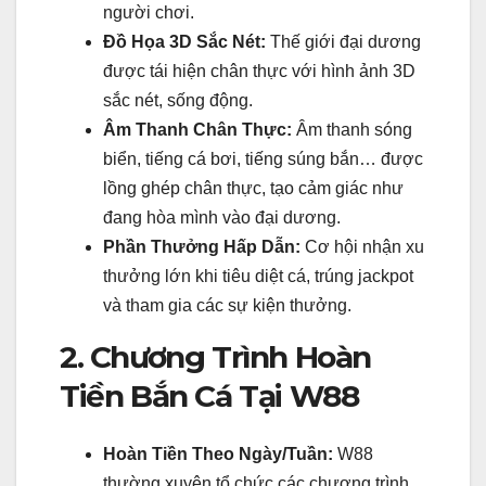
người chơi.
Đồ Họa 3D Sắc Nét:
Thế giới đại dương
được tái hiện chân thực với hình ảnh 3D
sắc nét, sống động.
Âm Thanh Chân Thực:
Âm thanh sóng
biển, tiếng cá bơi, tiếng súng bắn… được
lồng ghép chân thực, tạo cảm giác như
đang hòa mình vào đại dương.
Phần Thưởng Hấp Dẫn:
Cơ hội nhận xu
thưởng lớn khi tiêu diệt cá, trúng jackpot
và tham gia các sự kiện thưởng.
2. Chương Trình Hoàn
Tiền Bắn Cá Tại W88
Hoàn Tiền Theo Ngày/Tuần:
W88
thường xuyên tổ chức các chương trình