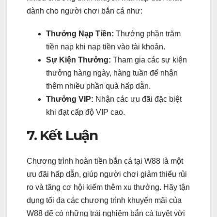
dành cho người chơi bắn cá như:
Thưởng Nạp Tiền:
Thưởng phần trăm
tiền nạp khi nạp tiền vào tài khoản.
Sự Kiện Thưởng:
Tham gia các sự kiện
thưởng hàng ngày, hàng tuần để nhận
thêm nhiều phần quà hấp dẫn.
Thưởng VIP:
Nhận các ưu đãi đặc biệt
khi đạt cấp độ VIP cao.
7. Kết Luận
Chương trình hoàn tiền bắn cá tại W88 là một
ưu đãi hấp dẫn, giúp người chơi giảm thiểu rủi
ro và tăng cơ hội kiếm thêm xu thưởng. Hãy tận
dụng tối đa các chương trình khuyến mãi của
W88 để có những trải nghiệm bắn cá tuyệt vời