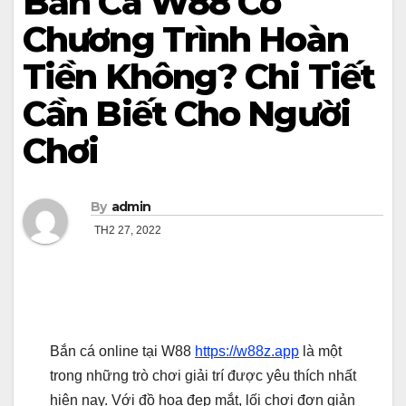
Bắn Cá W88 Có
Chương Trình Hoàn
Tiền Không? Chi Tiết
Cần Biết Cho Người
Chơi
By
admin
TH2 27, 2022
Bắn cá online tại W88
https://w88z.app
là một
trong những trò chơi giải trí được yêu thích nhất
hiện nay. Với đồ họa đẹp mắt, lối chơi đơn giản