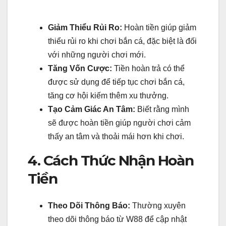
Giảm Thiểu Rủi Ro:
Hoàn tiền giúp giảm
thiểu rủi ro khi chơi bắn cá, đặc biệt là đối
với những người chơi mới.
Tăng Vốn Cược:
Tiền hoàn trả có thể
được sử dụng để tiếp tục chơi bắn cá,
tăng cơ hội kiếm thêm xu thưởng.
Tạo Cảm Giác An Tâm:
Biết rằng mình
sẽ được hoàn tiền giúp người chơi cảm
thấy an tâm và thoải mái hơn khi chơi.
4. Cách Thức Nhận Hoàn
Tiền
Theo Dõi Thông Báo:
Thường xuyên
theo dõi thông báo từ W88 để cập nhật