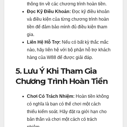
thông tin về các chương trình hoàn tiền.
Đọc Kỹ Điều Khoản:
Đọc kỹ điều khoản
và điều kiện của từng chương trình hoàn
tiền để đảm bảo mình đủ điều kiện tham
gia.
Liên Hệ Hỗ Trợ:
Nếu có bất kỳ thắc mắc
nào, hãy liên hệ với bộ phận hỗ trợ khách
hàng của W88 để được giải đáp.
5. Lưu Ý Khi Tham Gia
Chương Trình Hoàn Tiền
Chơi Có Trách Nhiệm:
Hoàn tiền không
có nghĩa là bạn có thể chơi một cách
thiếu kiểm soát. Hãy đặt ra giới hạn cho
bản thân và chơi một cách có trách
nhiệm.