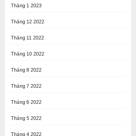
Tháng 1 2023
Tháng 12 2022
Tháng 11 2022
Tháng 10 2022
Tháng 8 2022
Tháng 7 2022
Tháng 6 2022
Tháng 5 2022
Tháng 4 2022