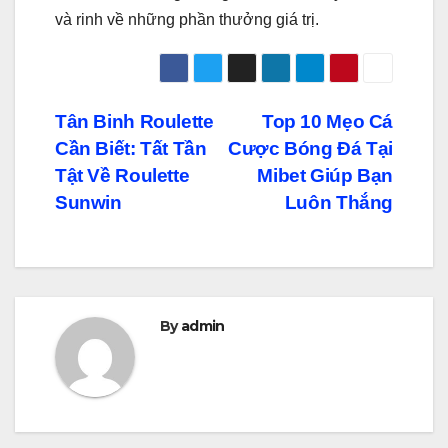
và rinh về những phần thưởng giá trị.
Điều
Tân Binh Roulette
Top 10 Mẹo Cá
Cần Biết: Tất Tần
Cược Bóng Đá Tại
hướng
Tật Về Roulette
Mibet Giúp Bạn
bài
Sunwin
Luôn Thắng
viết
By
admin