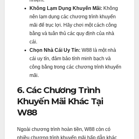
Không Lạm Dụng Khuyến Mãi:
Không
nên lạm dụng các chương trình khuyến
mãi để trục lợi. Hãy chơi một cách công
bằng và tuân thủ các quy định của nhà
cái.
Chọn Nhà Cái Uy Tín:
W88 là một nhà
cái uy tín, đảm bảo tính minh bạch và
công bằng trong các chương trình khuyến
mãi.
6. Các Chương Trình
Khuyến Mãi Khác Tại
W88
Ngoài chương trình hoàn tiền, W88 còn có
nhiều chương trình khuyến mãi hấp dẫn khác