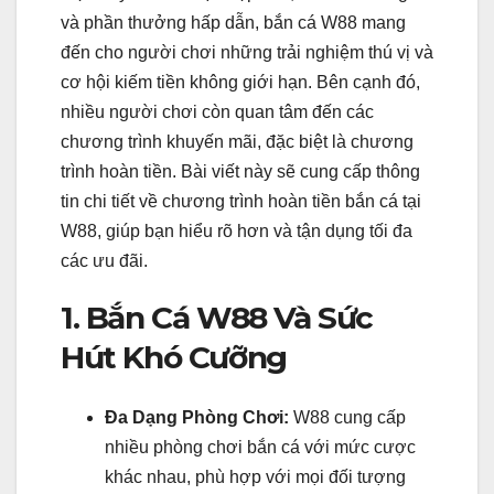
và phần thưởng hấp dẫn, bắn cá W88 mang
đến cho người chơi những trải nghiệm thú vị và
cơ hội kiếm tiền không giới hạn. Bên cạnh đó,
nhiều người chơi còn quan tâm đến các
chương trình khuyến mãi, đặc biệt là chương
trình hoàn tiền. Bài viết này sẽ cung cấp thông
tin chi tiết về chương trình hoàn tiền bắn cá tại
W88, giúp bạn hiểu rõ hơn và tận dụng tối đa
các ưu đãi.
1. Bắn Cá W88 Và Sức
Hút Khó Cưỡng
Đa Dạng Phòng Chơi:
W88 cung cấp
nhiều phòng chơi bắn cá với mức cược
khác nhau, phù hợp với mọi đối tượng