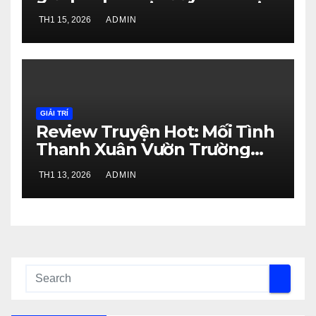
TH1 15, 2026
ADMIN
GIẢI TRÍ
Review Truyện Hot: Mối Tình
Thanh Xuân Vườn Trường
Đáng Đọc Nhất.
TH1 13, 2026
ADMIN