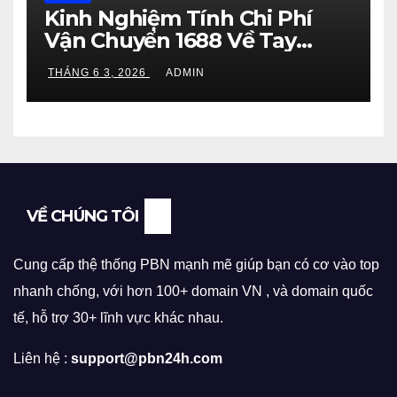
Kinh Nghiệm Tính Chi Phí
Vận Chuyển 1688 Về Tay
Chính Xác Nhất
THÁNG 6 3, 2026
ADMIN
VỀ CHÚNG TÔI
Cung cấp thệ thống PBN mạnh mẽ giúp bạn có cơ vào top
nhanh chống, với hơn 100+ domain VN , và domain quốc
tế, hỗ trợ 30+ lĩnh vực khác nhau.
Liên hệ :
support@pbn24h.com