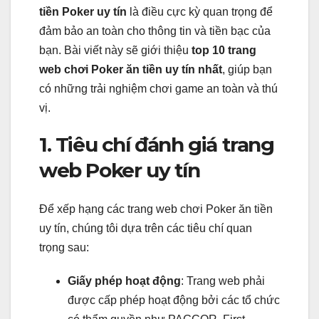
tiền Poker uy tín
là điều cực kỳ quan trọng để
đảm bảo an toàn cho thông tin và tiền bạc của
bạn. Bài viết này sẽ giới thiệu
top 10 trang
web chơi Poker ăn tiền uy tín nhất
, giúp bạn
có những trải nghiệm chơi game an toàn và thú
vị.
1. Tiêu chí đánh giá trang
web Poker uy tín
Để xếp hạng các trang web chơi Poker ăn tiền
uy tín, chúng tôi dựa trên các tiêu chí quan
trọng sau:
Giấy phép hoạt động
: Trang web phải
được cấp phép hoạt động bởi các tổ chức