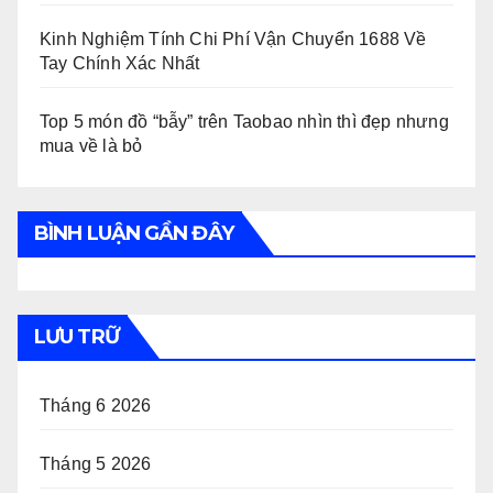
Kinh Nghiệm Tính Chi Phí Vận Chuyển 1688 Về
Tay Chính Xác Nhất
Top 5 món đồ “bẫy” trên Taobao nhìn thì đẹp nhưng
mua về là bỏ
BÌNH LUẬN GẦN ĐÂY
LƯU TRỮ
Tháng 6 2026
Tháng 5 2026