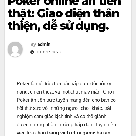
Poker online ăn tiền
thật: Giao diện thân
thiện, dễ sử dụng.
By
admin
TH10 27, 2020
Poker là một trò chơi bài hấp dẫn, đòi hỏi kỹ
năng, chiến thuật và một chút may mắn. Chơi
Poker ăn tiền trực tuyến mang đến cho bạn cơ
hội thử sức với những người chơi khác, trải
nghiệm cảm giác kịch tính và có thể giành
được những phần thưởng hấp dẫn. Tuy nhiên,
việc lựa chọn
trang web chơi game bài ăn