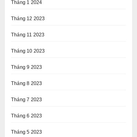
Tháng 1 2024
Tháng 12 2023
Tháng 11 2023
Tháng 10 2023
Tháng 9 2023
Tháng 8 2023
Tháng 7 2023
Tháng 6 2023
Tháng 5 2023