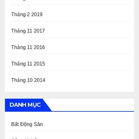
Tháng 2 2019
Tháng 11 2017
Tháng 11 2016
Tháng 11 2015
Tháng 10 2014
DANH MỤC
Bất Động Sản