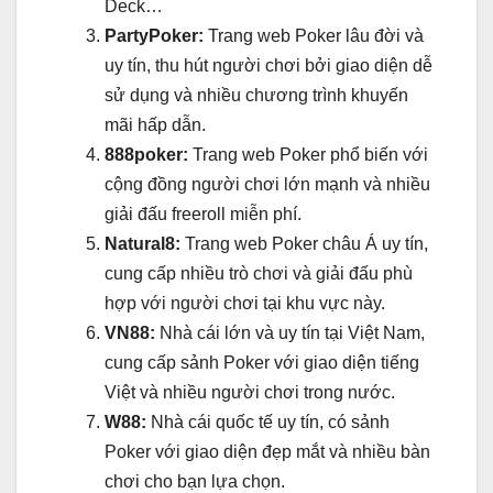
Deck…
PartyPoker:
Trang web Poker lâu đời và
uy tín, thu hút người chơi bởi giao diện dễ
sử dụng và nhiều chương trình khuyến
mãi hấp dẫn.
888poker:
Trang web Poker phổ biến với
cộng đồng người chơi lớn mạnh và nhiều
giải đấu freeroll miễn phí.
Natural8:
Trang web Poker châu Á uy tín,
cung cấp nhiều trò chơi và giải đấu phù
hợp với người chơi tại khu vực này.
VN88:
Nhà cái lớn và uy tín tại Việt Nam,
cung cấp sảnh Poker với giao diện tiếng
Việt và nhiều người chơi trong nước.
W88:
Nhà cái quốc tế uy tín, có sảnh
Poker với giao diện đẹp mắt và nhiều bàn
chơi cho bạn lựa chọn.