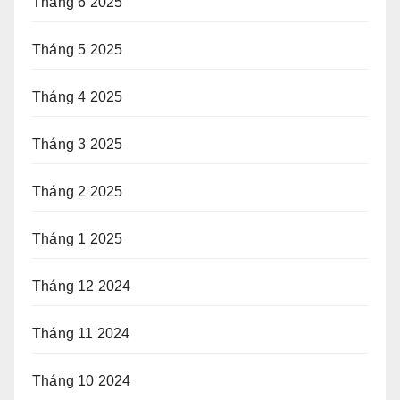
Tháng 6 2025
Tháng 5 2025
Tháng 4 2025
Tháng 3 2025
Tháng 2 2025
Tháng 1 2025
Tháng 12 2024
Tháng 11 2024
Tháng 10 2024