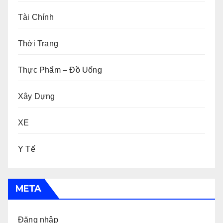
Tài Chính
Thời Trang
Thực Phẩm – Đồ Uống
Xây Dựng
XE
Y Tế
META
Đăng nhập