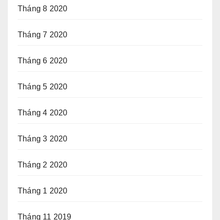
Tháng 8 2020
Tháng 7 2020
Tháng 6 2020
Tháng 5 2020
Tháng 4 2020
Tháng 3 2020
Tháng 2 2020
Tháng 1 2020
Tháng 11 2019