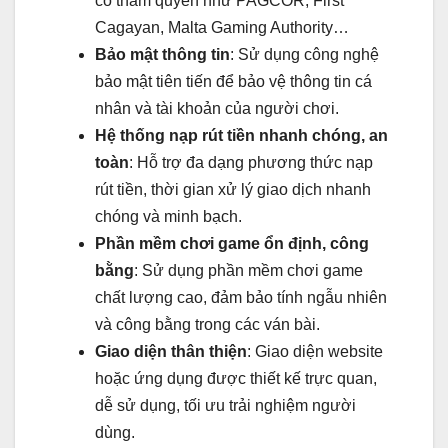
có thẩm quyền như PAGCOR, First
Cagayan, Malta Gaming Authority…
Bảo mật thông tin
: Sử dụng công nghệ
bảo mật tiên tiến để bảo vệ thông tin cá
nhân và tài khoản của người chơi.
Hệ thống nạp rút tiền nhanh chóng, an
toàn
: Hỗ trợ đa dạng phương thức nạp
rút tiền, thời gian xử lý giao dịch nhanh
chóng và minh bạch.
Phần mềm chơi game ổn định, công
bằng
: Sử dụng phần mềm chơi game
chất lượng cao, đảm bảo tính ngẫu nhiên
và công bằng trong các ván bài.
Giao diện thân thiện
: Giao diện website
hoặc ứng dụng được thiết kế trực quan,
dễ sử dụng, tối ưu trải nghiệm người
dùng.