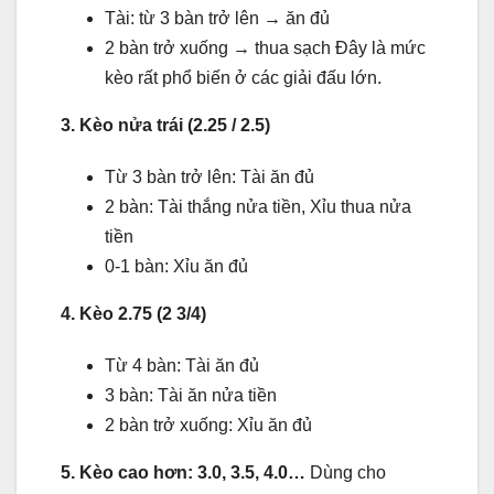
Tài: từ 3 bàn trở lên → ăn đủ
2 bàn trở xuống → thua sạch Đây là mức
kèo rất phổ biến ở các giải đấu lớn.
3. Kèo nửa trái (2.25 / 2.5)
Từ 3 bàn trở lên: Tài ăn đủ
2 bàn: Tài thắng nửa tiền, Xỉu thua nửa
tiền
0-1 bàn: Xỉu ăn đủ
4. Kèo 2.75 (2 3/4)
Từ 4 bàn: Tài ăn đủ
3 bàn: Tài ăn nửa tiền
2 bàn trở xuống: Xỉu ăn đủ
5. Kèo cao hơn: 3.0, 3.5, 4.0…
Dùng cho