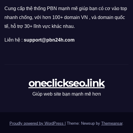
Cung cấp thệ thống PBN mạnh mẽ giúp bạn có cơ vào top
nhanh chống, với hơn 100+ domain VN , và domain quốc
tế, hỗ trợ 30+ lĩnh vực khác nhau.
Liên hệ :
support@pbn24h.com
oneclickseo.link
Giúp web site bạn mạnh mẽ hơn
Proudly powered by WordPress
|
Theme: Newsup by
Themeansar
.