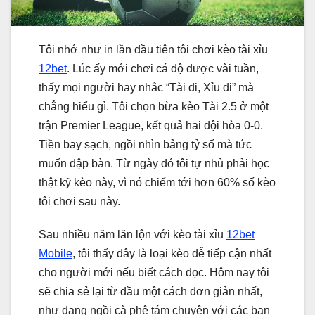
Tôi nhớ như in lần đầu tiên tôi chơi kèo tài xỉu
12bet
. Lúc ấy mới chơi cá độ được vài tuần,
thấy mọi người hay nhắc “Tài đi, Xỉu đi” mà
chẳng hiểu gì. Tôi chọn bừa kèo Tài 2.5 ở một
trận Premier League, kết quả hai đội hòa 0-0.
Tiền bay sạch, ngồi nhìn bảng tỷ số mà tức
muốn đập bàn. Từ ngày đó tôi tự nhủ phải học
thật kỹ kèo này, vì nó chiếm tới hơn 60% số kèo
tôi chơi sau này.
Sau nhiều năm lăn lộn với kèo tài xỉu
12bet
Mobile
, tôi thấy đây là loại kèo dễ tiếp cận nhất
cho người mới nếu biết cách đọc. Hôm nay tôi
sẽ chia sẻ lại từ đầu một cách đơn giản nhất,
như đang ngồi cà phê tám chuyện với các bạn