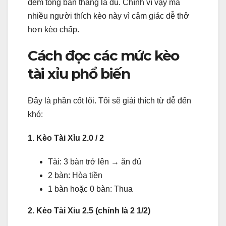
đếm tổng bàn thắng là đủ. Chính vì vậy mà
nhiều người thích kèo này vì cảm giác dễ thở
hơn kèo chấp.
Cách đọc các mức kèo
tài xỉu phổ biến
Đây là phần cốt lõi. Tôi sẽ giải thích từ dễ đến
khó:
1. Kèo Tài Xỉu 2.0 / 2
Tài: 3 bàn trở lên → ăn đủ
2 bàn: Hòa tiền
1 bàn hoặc 0 bàn: Thua
2. Kèo Tài Xỉu 2.5 (chính là 2 1/2)