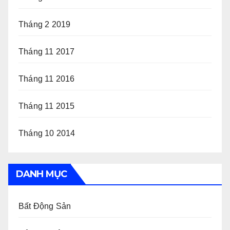
Tháng 2 2019
Tháng 11 2017
Tháng 11 2016
Tháng 11 2015
Tháng 10 2014
DANH MỤC
Bất Động Sản