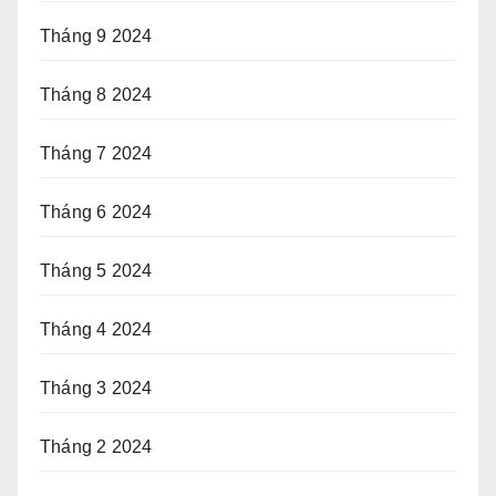
Tháng 9 2024
Tháng 8 2024
Tháng 7 2024
Tháng 6 2024
Tháng 5 2024
Tháng 4 2024
Tháng 3 2024
Tháng 2 2024