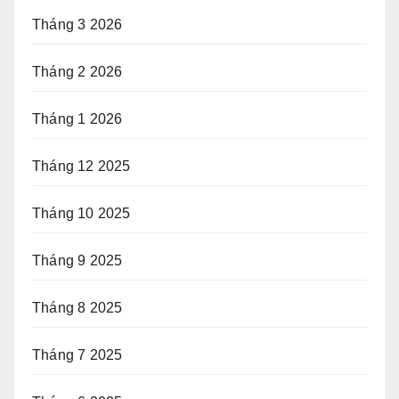
Tháng 3 2026
Tháng 2 2026
Tháng 1 2026
Tháng 12 2025
Tháng 10 2025
Tháng 9 2025
Tháng 8 2025
Tháng 7 2025